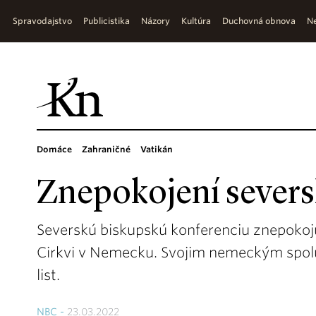
Spravodajstvo
Publicistika
Názory
Kultúra
Duchovná obnova
Ne
Domáce
Zahraničné
Vatikán
Znepokojení severs
Severskú biskupskú konferenciu znepokoj
Cirkvi v Nemecku. Svojim nemeckým spolu
list.
NBC -
23.03.2022