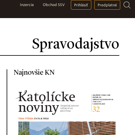
Inzercia
Obchod SSV
Prihlásiť
Predplatné
Spravodajstvo
Najnovšie KN