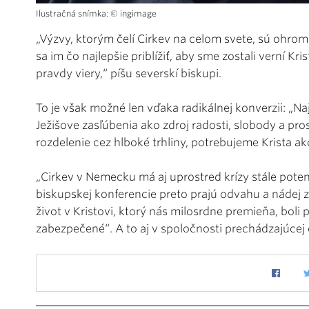
Ilustračná snímka: © ingimage
„Výzvy, ktorým čelí Cirkev na celom svete, sú ohro
sa im čo najlepšie priblížiť, aby sme zostali verní Kri
pravdy viery,“ píšu severskí biskupi.
To je však možné len vďaka radikálnej konverzii: „N
Ježišove zasľúbenia ako zdroj radosti, slobody a pro
rozdelenie cez hlboké trhliny, potrebujeme Krista ak
„Cirkev v Nemecku má aj uprostred krízy stále pot
biskupskej konferencie preto prajú odvahu a nádej 
život v Kristovi, ktorý nás milosrdne premieňa, boli
zabezpečené“. A to aj v spoločnosti prechádzajúce