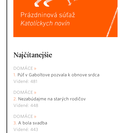
Najčítanejšie
DOMÁCE
Púť v Gaboltove pozvala k obnove srdca
Videné: 481
DOMÁCE
Nezabúdajme na starých rodičov
Videné: 448
DOMÁCE
A bola svadba
Videné: 443