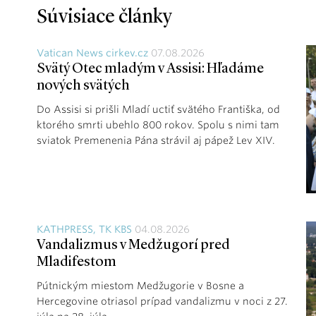
Súvisiace články
Vatican News cirkev.cz
07.08.2026
Svätý Otec mladým v Assisi: Hľadáme
nových svätých
Do Assisi si prišli Mladí uctiť svätého Františka, od
ktorého smrti ubehlo 800 rokov. Spolu s nimi tam
sviatok Premenenia Pána strávil aj pápež Lev XIV.
KATHPRESS, TK KBS
04.08.2026
Vandalizmus v Medžugorí pred
Mladifestom
Pútnickým miestom Medžugorie v Bosne a
Hercegovine otriasol prípad vandalizmu v noci z 27.