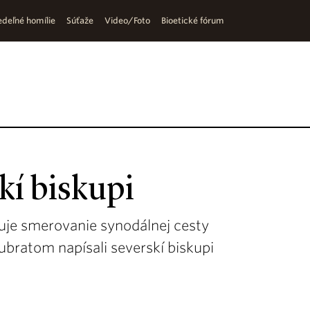
deľné homílie
Súťaže
Video/Foto
Bioetické fórum
kí biskupi
uje smerovanie synodálnej cesty
bratom napísali severskí biskupi