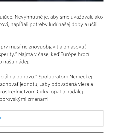
mujúce. Nevyhnutné je, aby sme uvažovali, ako
stovi, napĺňali potreby ľudí našej doby a učili
ajprv musíme znovuobjaviť a ohlasovať
sperity.“ Najmä v čase, keď Európe hrozí
o našu nádej.
enciál na obnovu.“ Spolubratom Nemeckej
zachovať jednotu, „aby odovzdaná viera a
 prostredníctvom Cirkvi opäť a naďalej
j obrovskými zmenami.