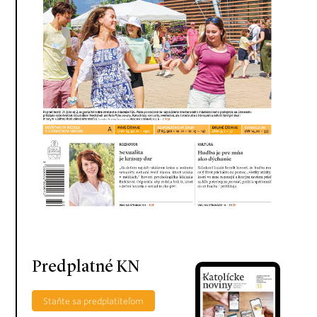
Predplatné KN
Staňte sa predplatiteľom