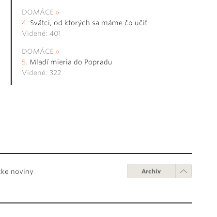
DOMÁCE
Svätci, od ktorých sa máme čo učiť
Videné: 401
DOMÁCE
Mladí mieria do Popradu
Videné: 322
cke noviny
Archív