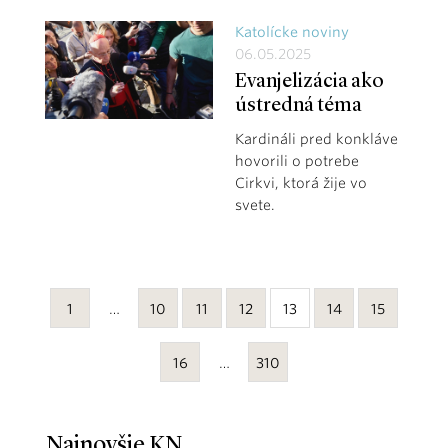
Katolícke noviny
06.05.2025
Evanjelizácia ako
ústredná téma
Kardináli pred konkláve
hovorili o potrebe
Cirkvi, ktorá žije vo
svete.
1
…
10
11
12
13
14
15
16
…
310
Najnovšie KN