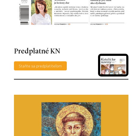
Predplatné KN
Staňte sa predplatiteľom