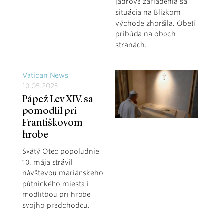
jadrové zariadenia sa
situácia na Blízkom
východe zhoršila. Obetí
pribúda na oboch
stranách.
Vatican News
10.05.2025
Pápež Lev XIV. sa
pomodlil pri
Františkovom
hrobe
Svätý Otec popoludnie
10. mája strávil
návštevou mariánskeho
pútnického miesta i
modlitbou pri hrobe
svojho predchodcu.