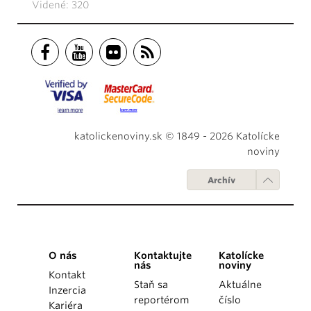
Videné: 320
katolickenoviny.sk © 1849 - 2026 Katolícke
noviny
Archív
O nás
Kontaktujte
Katolícke
nás
noviny
Kontakt
Staň sa
Aktuálne
Inzercia
reportérom
číslo
Kariéra