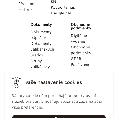
KN
2% dane
Podporte nás
História
Darujte nás
Dokumenty
Obchodné
podmienky
Dokumenty
Digitálne
pápežov
vydanie
Dokumenty
Obchodné
vatikánskych
podmienky
úradov
GDPR
Druhý
Používanie
vatikánsky
cookies
koncil
Dokumenty
Vaše nastavenie cookies
KBS
Kódex
Súbory cookie nám pomáhajú pri poskytovaní
kánonického
služieb pre vás. Umožňujú spoznať a zapamätať si
práva
vaše preferencie.
Katechizmus
Katolíckej