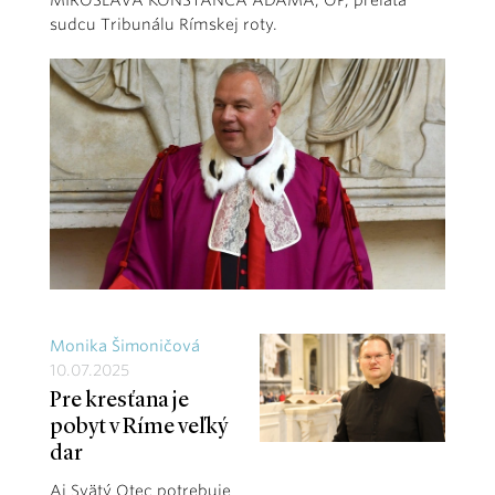
MIROSLAVA KONŠTANCA ADAMA, OP, preláta
sudcu Tribunálu Rímskej roty.
Monika Šimoničová
10.07.2025
Pre kresťana je
pobyt v Ríme veľký
dar
Aj Svätý Otec potrebuje