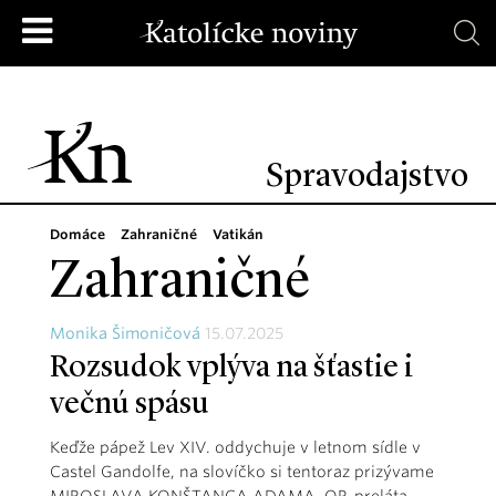
Spravodajstvo
Domáce
Zahraničné
Vatikán
Zahraničné
Monika Šimoničová
15.07.2025
Rozsudok vplýva na šťastie i
večnú spásu
Keďže pápež Lev XIV. oddychuje v letnom sídle v
Castel Gandolfe, na slovíčko si tentoraz prizývame