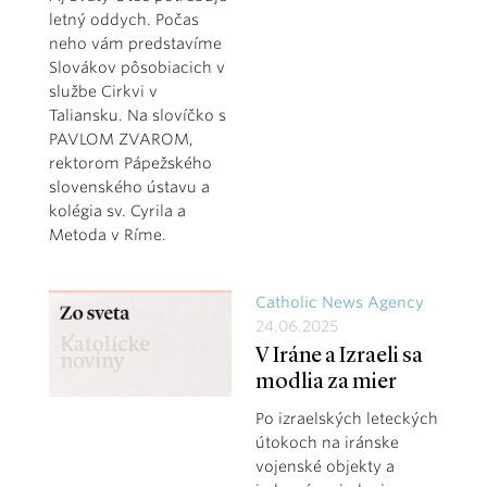
letný oddych. Počas
neho vám predstavíme
Slovákov pôsobiacich v
službe Cirkvi v
Taliansku. Na slovíčko s
PAVLOM ZVAROM,
rektorom Pápežského
slovenského ústavu a
kolégia sv. Cyrila a
Metoda v Ríme.
Catholic News Agency
24.06.2025
V Iráne a Izraeli sa
modlia za mier
Po izraelských leteckých
útokoch na iránske
vojenské objekty a