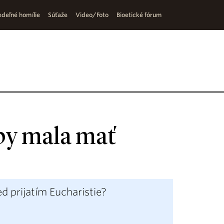
deľné homílie
Súťaže
Video/Foto
Bioetické fórum
 by mala mať
ed prijatím Eucharistie?