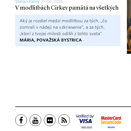
Štefan Fábry
23.06.2026
V modlitbách Cirkev pamätá na všetkých
Aký je rozdiel medzi modlitbou za tých, „čo
zomreli v nádeji na vzkriesenie“, a za tých,
„ktorí z tvojej milosti odišli z tohto sveta“
MÁRIA, POVAŽSKÁ BYSTRICA