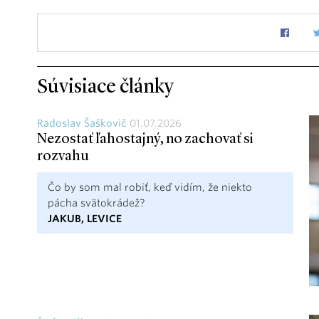
Súvisiace články
Radoslav Šaškovič
01.07.2026
Nezostať ľahostajný, no zachovať si
rozvahu
Čo by som mal robiť, keď vidím, že niekto
pácha svätokrádež?
JAKUB, LEVICE