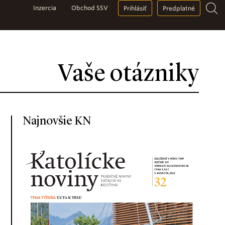
Inzercia
Obchod SSV
Prihlásiť
Predplatné
Vaše otázniky
Najnovšie KN