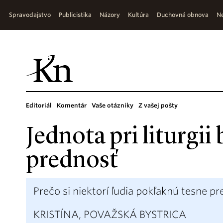
Spravodajstvo
Publicistika
Názory
Kultúra
Duchovná obnova
Ne
Editoriál
Komentár
Vaše otázniky
Z vašej pošty
Jednota pri liturgii
prednosť
Prečo si niektorí ľudia pokľaknú tesne pr
KRISTÍNA, POVAŽSKÁ BYSTRICA