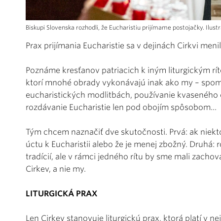
Biskupi Slovenska rozhodli, že Eucharistiu prijímame postojačky. Ilust
Prax prijímania Eucharistie sa v dejinách Cirkvi menil
Poznáme kresťanov patriacich k iným liturgickým rí
ktorí mnohé obrady vykonávajú inak ako my – spome
eucharistických modlitbách, používanie kvaseného 
rozdávanie Eucharistie len pod obojím spôsobom...
Tým chcem naznačiť dve skutočnosti. Prvá: ak niek
úctu k Eucharistii alebo že je menej zbožný. Druhá: r
tradícií, ale v rámci jedného rítu by sme mali zachova
Cirkev, a nie my.
LITURGICKÁ PRAX
Len Cirkev stanovuje liturgickú prax, ktorá platí v 