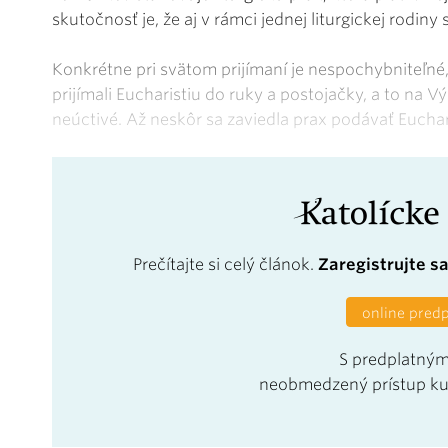
skutočnosť je, že aj v rámci jednej liturgickej rodin
Konkrétne pri svätom prijímaní je nespochybniteľné
prijímali Eucharistiu do ruky a postojačky, a to na 
neúctivé. Až neskôr sa zaviedla prax podávať Euchar
Prečítajte si celý článok.
Zaregistrujte s
online pred
S predplatným
neobmedzený prístup k