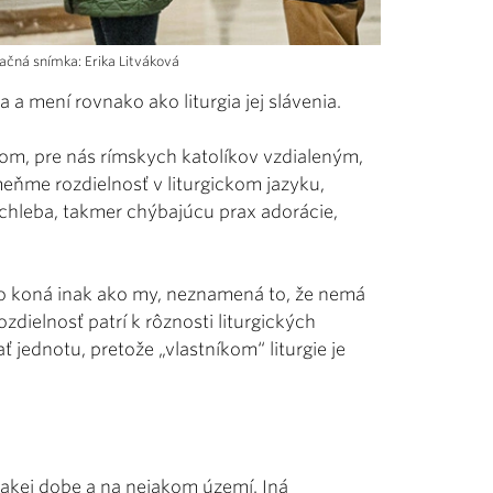
račná snímka: Erika Litváková
a a mení rovnako ako liturgia jej slávenia.
tom, pre nás rímskych katolíkov vzdialeným,
ňme rozdielnosť v liturgickom jazyku,
chleba, takmer chýbajúcu prax adorácie,
to koná inak ako my, neznamená to, že nemá
ozdielnosť patrí k rôznosti liturgických
ť jednotu, pretože „vlastníkom“ liturgie je
nejakej dobe a na nejakom území. Iná