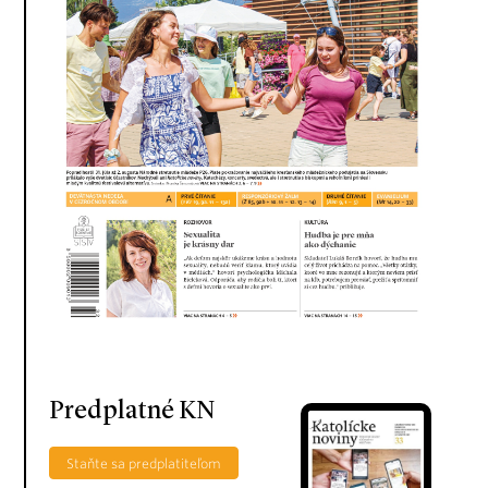
Predplatné KN
Staňte sa predplatiteľom