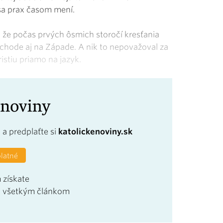
y sa prax časom mení.
, že počas prvých ôsmich storočí kresťania
Východe aj na Západe. A nik to nepovažoval za
istiu priamo na jazyk.
a
a predplaťte si
katolickenoviny.sk
platné
 získate
u všetkým článkom