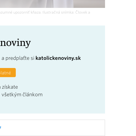
rozumné upozorniť kňaza. Ilustračná snímka: Človek a
a
a predplaťte si
katolickenoviny.sk
platné
 získate
u všetkým článkom