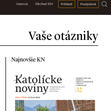
Inzercia
Obchod SSV
Prihlásiť
Predplatné
Vaše otázniky
Najnovšie KN