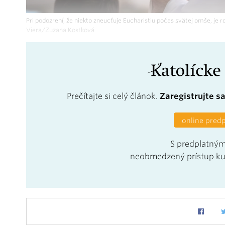
Pri podozrení, že niekto zneucťuje Eucharistiu počas svätej omše, je 
Viera/Zuzana Kostková
Prečítajte si celý článok.
Zaregistrujte s
online pred
S predplatným
neobmedzený prístup k