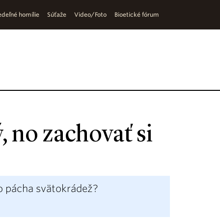
deľné homílie
Súťaže
Video/Foto
Bioetické fórum
, no zachovať si
to pácha svätokrádež?