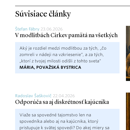
Súvisiace články
Štefan Fábry
23.06.2026
V modlitbách Cirkev pamätá na všetkých
Aký je rozdiel medzi modlitbou za tých, „čo
zomreli v nádeji na vzkriesenie“, a za tých,
„ktorí z tvojej milosti odišli z tohto sveta“
MÁRIA, POVAŽSKÁ BYSTRICA
Radoslav Šaškovič
22.04.2026
Odporúča sa aj diskrétnosť kajúcnika
Viaže sa spovedné tajomstvo len na
spovedníka alebo aj na kajúcnika, ktorý
pristupuje k svätej spovedi? Do akej miery sa