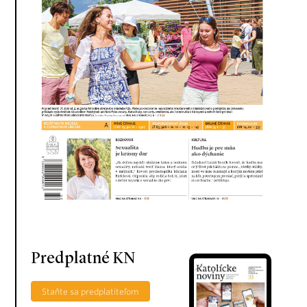
Predplatné KN
Staňte sa predplatiteľom