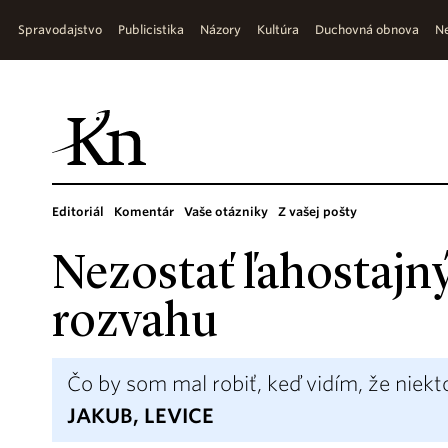
Spravodajstvo
Publicistika
Názory
Kultúra
Duchovná obnova
Ne
Editoriál
Komentár
Vaše otázniky
Z vašej pošty
Nezostať ľahostajný
rozvahu
Čo by som mal robiť, keď vidím, že niek
JAKUB, LEVICE