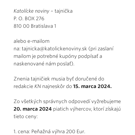
Katolícke noviny
– tajnička
P. O. BOX 276
810 00 Bratislava 1
alebo e-mailom
na:
tajnicka@katolickenoviny.sk
(pri zaslaní
mailom je potrebné kupóny podpísať a
naskenované nám poslať).
Znenia tajničiek musia byť doručené do
redakcie
KN
najneskôr do
15. marca 2024.
Zo všetkých správnych odpovedí vyžrebujeme
20. marca 2024
piatich výhercov, ktorí získajú
tieto ceny:
1. cena: Peňažná výhra 200 Eur.