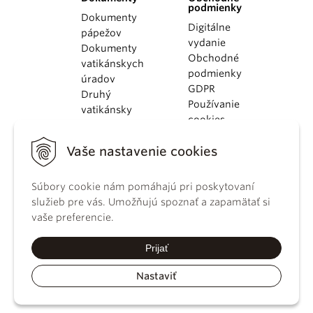
podmienky
Dokumenty
Digitálne
pápežov
vydanie
Dokumenty
Obchodné
vatikánskych
podmienky
úradov
GDPR
Druhý
Používanie
vatikánsky
cookies
koncil
Dokumenty
Vaše nastavenie cookies
KBS
Kódex
Súbory cookie nám pomáhajú pri poskytovaní
kánonického
služieb pre vás. Umožňujú spoznať a zapamätať si
práva
vaše preferencie.
Katechizmus
Katolíckej
Prijať
cirkvi
Nastaviť