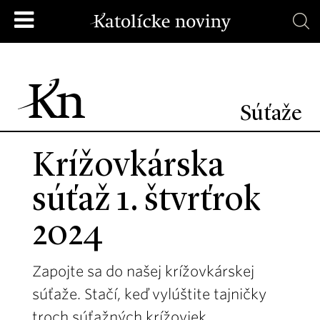
Súťaže
Krížovkárska
súťaž 1. štvrťrok
2024
Zapojte sa do našej krížovkárskej
súťaže. Stačí, keď vylúštite tajničky
troch súťažných krížoviek