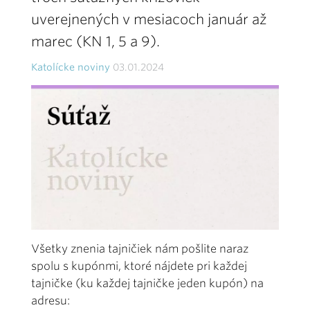
uverejnených v mesiacoch január až
marec (KN 1, 5 a 9).
Katolícke noviny
03.01.2024
Všetky znenia tajničiek nám pošlite naraz
spolu s kupónmi, ktoré nájdete pri každej
tajničke (ku každej tajničke jeden kupón) na
adresu: