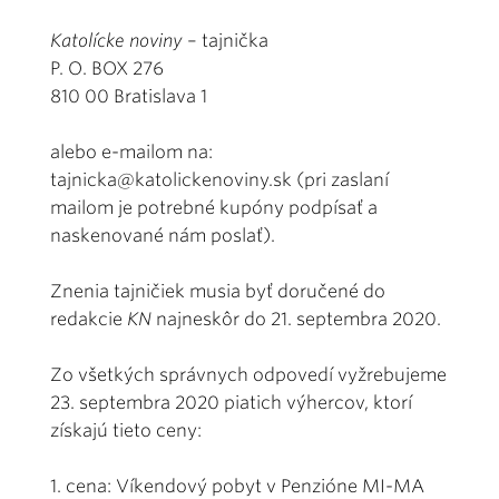
Katolícke noviny
– tajnička
P. O. BOX 276
810 00 Bratislava 1
alebo e-mailom na:
tajnicka@katolickenoviny.sk (pri zaslaní
mailom je potrebné kupóny podpísať a
naskenované nám poslať).
Znenia tajničiek musia byť doručené do
redakcie
KN
najneskôr do 21. septembra 2020.
Zo všetkých správnych odpovedí vyžrebujeme
23. septembra 2020 piatich výhercov, ktorí
získajú tieto ceny:
1. cena: Víkendový pobyt v Penzióne MI-MA