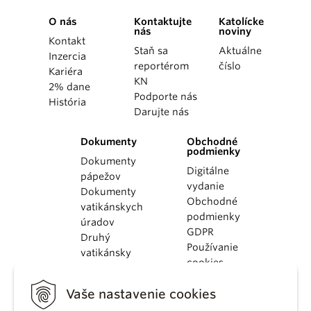
O nás
Kontaktujte
Katolícke
nás
noviny
Kontakt
Staň sa
Aktuálne
Inzercia
reportérom
číslo
Kariéra
KN
2% dane
Podporte nás
História
Darujte nás
Dokumenty
Obchodné
podmienky
Dokumenty
Digitálne
pápežov
vydanie
Dokumenty
Obchodné
vatikánskych
podmienky
úradov
GDPR
Druhý
Používanie
vatikánsky
cookies
koncil
Dokumenty
Vaše nastavenie cookies
KBS