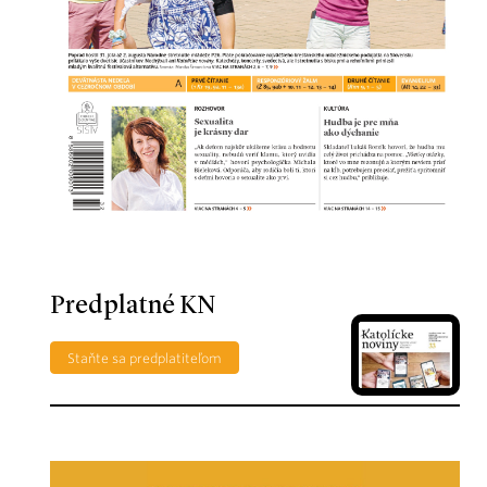
Predplatné KN
Staňte sa predplatiteľom