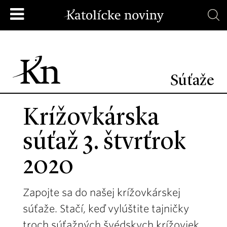
Súťaže
Krížovkárska
súťaž 3. štvrťrok
2020
Zapojte sa do našej krížovkárskej
súťaže. Stačí, keď vylúštite tajničky
troch súťažných švédskych krížoviek