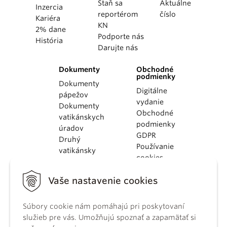
Staň sa
Aktuálne
Inzercia
reportérom
číslo
Kariéra
KN
2% dane
Podporte nás
História
Darujte nás
Dokumenty
Obchodné
podmienky
Dokumenty
Digitálne
pápežov
vydanie
Dokumenty
Obchodné
vatikánskych
podmienky
úradov
GDPR
Druhý
Používanie
vatikánsky
cookies
koncil
Dokumenty
Vaše nastavenie cookies
KBS
Kódex
Súbory cookie nám pomáhajú pri poskytovaní
kánonického
služieb pre vás. Umožňujú spoznať a zapamätať si
práva