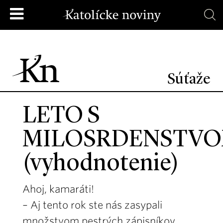
Súťaže
LETO S
MILOSRDENSTV
(vyhodnotenie)
Ahoj, kamaráti!
– Aj tento rok ste nás zasypali
množstvom pestrých zápisníkov