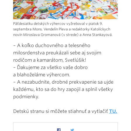
Päťdesiatku detských výhercov vyžreboval v piatok 9.
septembra Mons. Vendelín Pleva a redaktorky Katolíckych
novín Miroslava Gromanová (v strede) a Anna Stankayová.
– A koľko duchovného a telesného
milosrdenstva preukázali sebe aj svojim
rodičom a kamarátom, Svetlúšik!
– Ďakujeme za všetko vaše dobro
a blahoželáme výhercom.
– A nezabudnite, drobné prekvapenie sa ujde
každému, kto sa do hry zapojil a splnil všetky
podmienky.
Detskú stranu si môžete stiahnuť a vytlačiť
TU.