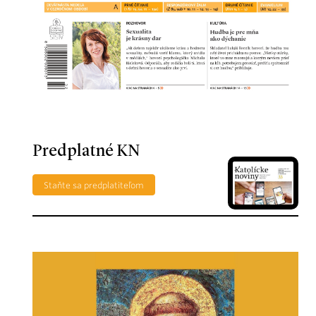
Predplatné KN
Staňte sa predplatiteľom