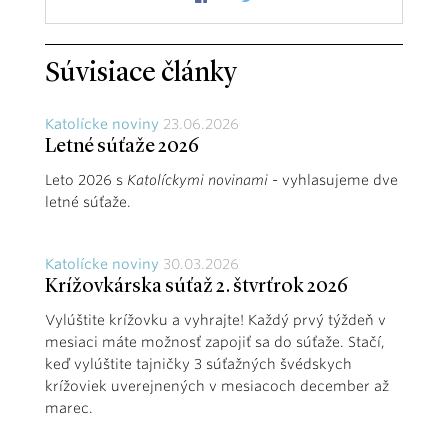
Súvisiace články
Katolícke noviny
23.06.2026
Letné súťaže 2026
Leto 2026 s
Katolíckymi novinami
- vyhlasujeme dve
letné súťaže.
Katolícke noviny
30.03.2026
Krížovkárska súťaž 2. štvrťrok 2026
Vylúštite krížovku a vyhrajte! Každý prvý týždeň v
mesiaci máte možnosť zapojiť sa do súťaže. Stačí,
keď vylúštite tajničky 3 súťažných švédskych
krížoviek uverejnených v mesiacoch december až
marec.