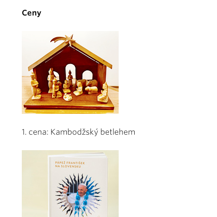
Ceny
1. cena: Kambodžský betlehem