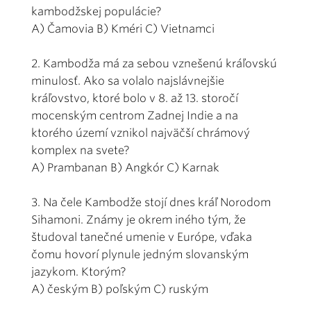
kambodžskej populácie?
A) Čamovia B) Kméri C) Vietnamci
2. Kambodža má za sebou vznešenú kráľovskú
minulosť. Ako sa volalo najslávnejšie
kráľovstvo, ktoré bolo v 8. až 13. storočí
mocenským centrom Zadnej Indie a na
ktorého území vznikol najväčší chrámový
komplex na svete?
A) Prambanan B) Angkór C) Karnak
3. Na čele Kambodže stojí dnes kráľ Norodom
Sihamoni. Známy je okrem iného tým, že
študoval tanečné umenie v Európe, vďaka
čomu hovorí plynule jedným slovanským
jazykom. Ktorým?
A) českým B) poľským C) ruským