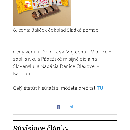
6. cena: Balíček čokolád Sladká pomoc
Ceny venujú: Spolok sv. Vojtecha – VOJTECH
spol. s r. o. a Pápežské misijné diela na
Slovensku a Nadácia Danice Olexovej –
Baboon
Celý štatút k súťaži si môžete prečítať
TU.
Súvisiace články