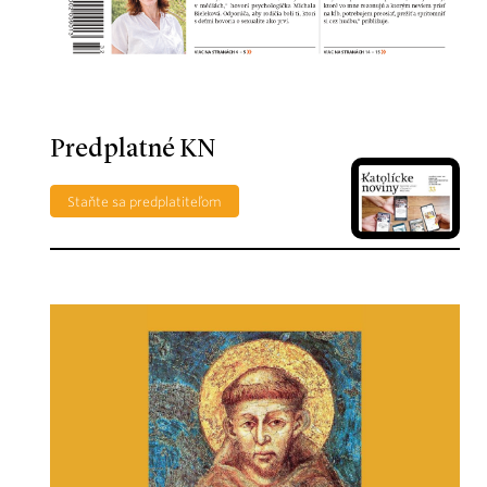
Predplatné KN
Staňte sa predplatiteľom