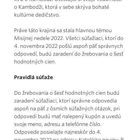
o Kambodži, ktorá v sebe skrýva bohaté
kultúrne dedičstvo.
Práve táto krajina sa stala hlavnou témou
Misijnej nedele 2022. Všetci súťažiaci, ktorí do
4. novembra 2022 pošlú aspoň päť správnych
odpovedí, budú zaradení do žrebovania o šesť
hodnotných cien.
Pravidlá súťaže
Do žrebovania o šesť hodnotných cien budú
zaradení súťažiaci, ktorí správne odpovedia
aspoň na päť z ôsmich súťažných otázok, pri
odpovedi budú mať nalepený kupón a uvedú
svoje meno, adresu a telefónne číslo.
Odpovede posielajte najneskôr do 4.
novembra 2022 na adresu: Katolícke noviny, P.