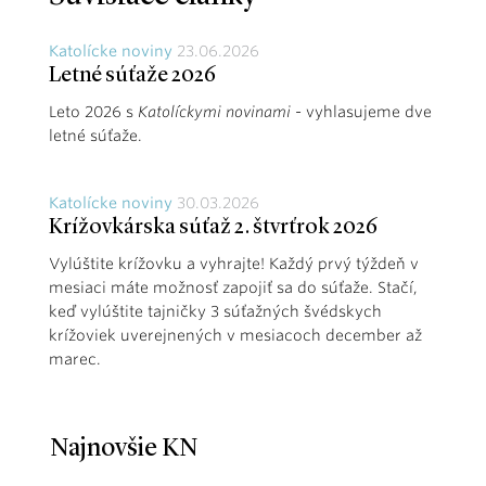
Katolícke noviny
23.06.2026
Letné súťaže 2026
Leto 2026 s
Katolíckymi novinami
- vyhlasujeme dve
letné súťaže.
Katolícke noviny
30.03.2026
Krížovkárska súťaž 2. štvrťrok 2026
Vylúštite krížovku a vyhrajte! Každý prvý týždeň v
mesiaci máte možnosť zapojiť sa do súťaže. Stačí,
keď vylúštite tajničky 3 súťažných švédskych
krížoviek uverejnených v mesiacoch december až
marec.
Najnovšie KN