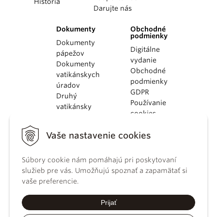
História
Darujte nás
Dokumenty
Obchodné
podmienky
Dokumenty
Digitálne
pápežov
vydanie
Dokumenty
Obchodné
vatikánskych
podmienky
úradov
GDPR
Druhý
Používanie
vatikánsky
cookies
koncil
Dokumenty
Vaše nastavenie cookies
KBS
Kódex
Súbory cookie nám pomáhajú pri poskytovaní
kánonického
služieb pre vás. Umožňujú spoznať a zapamätať si
práva
vaše preferencie.
Katechizmus
Katolíckej
Prijať
cirkvi