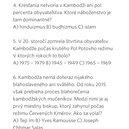
4. Kresťania netvoria v Kambodži ani pol
percenta obyvateľstva. Ktoré náboženstvo je
tam dominantné?
A) hinduizmus B) budhizmus C) islam
5. V 20. storočí zomrela štvrtina obyvateľov
Kambodže počas krutého Pol Potovho režimu.
V ktorých rokoch to bolo?
A) 1975 – 1979 B) 1945 – 1949 C) 1965 – 1969
6. Kambodža nemá doteraz nijakého
blahoslaveného ani svätého. Od roku 2015
však prebieha proces blahorečenia
kambodžských mučeníkov. Medzi nimi je aj
prvý miestny biskup, ktorý zahynul počas
režimu Červených Kmérov. Ako sa volal?
A) Tep Im B) Yves Ramousse C) Joseph
Chhmar Salas