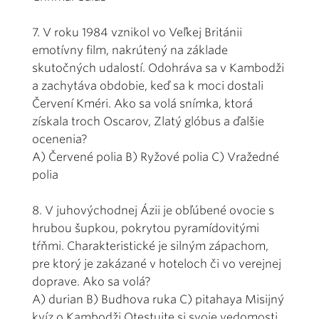
7. V roku 1984 vznikol vo Veľkej Británii
emotívny film, nakrútený na základe
skutočných udalostí. Odohráva sa v Kambodži
a zachytáva obdobie, keď sa k moci dostali
Červení Kméri. Ako sa volá snímka, ktorá
získala troch Oscarov, Zlatý glóbus a ďalšie
ocenenia?
A) Červené polia B) Ryžové polia C) Vražedné
polia
8. V juhovýchodnej Ázii je obľúbené ovocie s
hrubou šupkou, pokrytou pyramídovitými
tŕňmi. Charakteristické je silným zápachom,
pre ktorý je zakázané v hoteloch či vo verejnej
doprave. Ako sa volá?
A) durian B) Budhova ruka C) pitahaya Misijný
kvíz o Kambodži Otestujte si svoje vedomosti