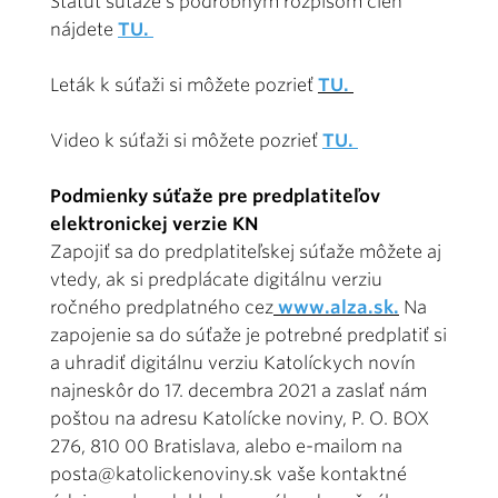
Štatút súťaže s podrobným rozpisom cien
nájdete
TU.
Leták k súťaži si môžete pozrieť
TU.
Video k súťaži si môžete pozrieť
TU.
Podmienky súťaže pre predplatiteľov
elektronickej verzie KN
Zapojiť sa do predplatiteľskej súťaže môžete aj
vtedy, ak si predplácate digitálnu verziu
ročného predplatného cez
www.alza.sk.
Na
zapojenie sa do súťaže je potrebné predplatiť si
a uhradiť digitálnu verziu Katolíckych novín
najneskôr do 17. decembra 2021 a zaslať nám
poštou na adresu Katolícke noviny, P. O. BOX
276, 810 00 Bratislava, alebo e-mailom na
posta@katolickenoviny.sk vaše kontaktné