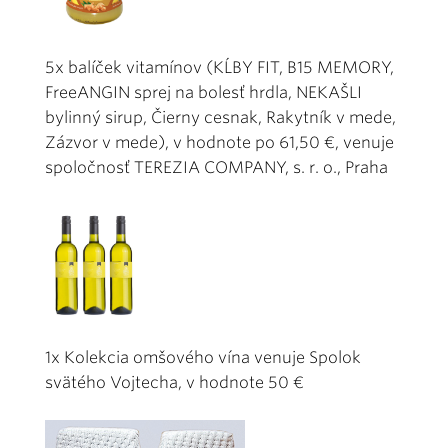
5x balíček vitamínov (KĹBY FIT, B15 MEMORY,
FreeANGIN sprej na bolesť hrdla, NEKAŠLI
bylinný sirup, Čierny cesnak, Rakytník v mede,
Zázvor v mede), v hodnote po 61,50 €, venuje
spoločnosť TEREZIA COMPANY, s. r. o., Praha
1x Kolekcia omšového vína venuje Spolok
svätého Vojtecha, v hodnote 50 €