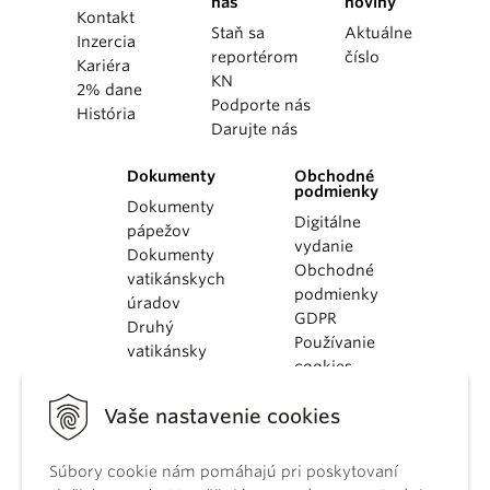
nás
noviny
Kontakt
Staň sa
Aktuálne
Inzercia
reportérom
číslo
Kariéra
KN
2% dane
Podporte nás
História
Darujte nás
Dokumenty
Obchodné
podmienky
Dokumenty
Digitálne
pápežov
vydanie
Dokumenty
Obchodné
vatikánskych
podmienky
úradov
GDPR
Druhý
Používanie
vatikánsky
cookies
koncil
Dokumenty
Vaše nastavenie cookies
KBS
Kódex
kánonického
Súbory cookie nám pomáhajú pri poskytovaní