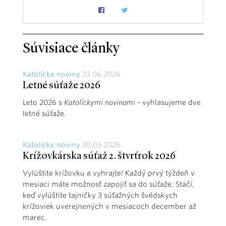
Súvisiace články
Katolícke noviny
23.06.2026
Letné súťaže 2026
Leto 2026 s
Katolíckymi novinami
- vyhlasujeme dve
letné súťaže.
Katolícke noviny
30.03.2026
Krížovkárska súťaž 2. štvrťrok 2026
Vylúštite krížovku a vyhrajte! Každý prvý týždeň v
mesiaci máte možnosť zapojiť sa do súťaže. Stačí,
keď vylúštite tajničky 3 súťažných švédskych
krížoviek uverejnených v mesiacoch december až
marec.