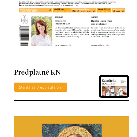
Predplatné KN
Staňte sa predplatiteľom