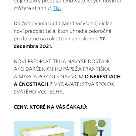
objednávky predplatného Katolíckych novín si
môžete stiahnuť
TU.
Do žrebovania budú zaradení všetci, nielen
noví predplatitelia, ktorí uhradia celoročné
predplatné na rok 2022 najneskôr do
17.
decembra 2021.
NOVÍ PREDPLATITELIA NAVYŠE DOSTANÚ
AKO DARČEK KNIHU PÁPEŽA FRANTIŠKA
A MARCA POZZU S NÁZVOM
O NERESTIACH
A ČNOSTIACH
Z VYDAVATEĽSTVA SPOLOK
SVÄTÉHO VOJTECHA.
CENY, KTORÉ NA VÁS ČAKAJÚ: