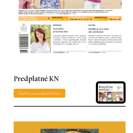
Predplatné KN
Staňte sa predplatiteľom