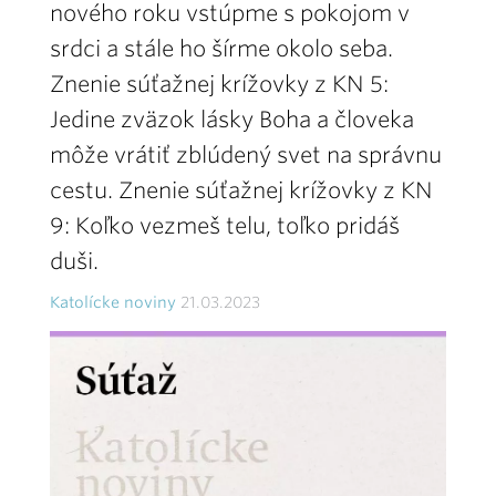
nového roku vstúpme s pokojom v
srdci a stále ho šírme okolo seba.
Znenie súťažnej krížovky z KN 5:
Jedine zväzok lásky Boha a človeka
môže vrátiť zblúdený svet na správnu
cestu. Znenie súťažnej krížovky z KN
9: Koľko vezmeš telu, toľko pridáš
duši.
Katolícke noviny
21.03.2023