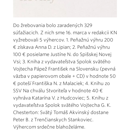
Do žrebovania bolo zaradených 329
súťažiacich. Z nich sme 16. marca v redakcii KN
vyžrebovali 5 výhercov. 1. Peňažnú výhru 200
€ získava Anna D. z Lipian; 2. Peňažnú výhru
100 € posielame Justíne N. do Spišskej Novej
Vsi; 3. Kniha z vydavateľstva Spolok svätého
Vojtecha Pápež František na Slovensku (pevná
väzba v papierovom obale + CD) v hodnote 50
€ poteší Františka N. z Malaciek; 4. Knihu zo
SSV Na chválu Stvoriteľa v hodnote 40 €
vyhráva Katarína V. z Hudcoviec; 5. Knihu z
vydavateľstva Spolok svätého Vojtecha G. K.
Chesterton: Svätý Tomáš Akvinský dostane
Peter B. z Trenčianskych Stankoviec.
Výhercom srdečne blahoželáme.