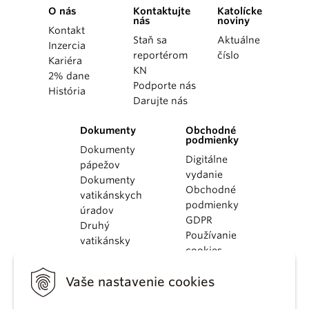
O nás
Kontaktujte
Katolícke
nás
noviny
Kontakt
Staň sa
Aktuálne
Inzercia
reportérom
číslo
Kariéra
KN
2% dane
Podporte nás
História
Darujte nás
Dokumenty
Obchodné
podmienky
Dokumenty
Digitálne
pápežov
vydanie
Dokumenty
Obchodné
vatikánskych
podmienky
úradov
GDPR
Druhý
Používanie
vatikánsky
cookies
koncil
Dokumenty
Vaše nastavenie cookies
KBS
Kódex