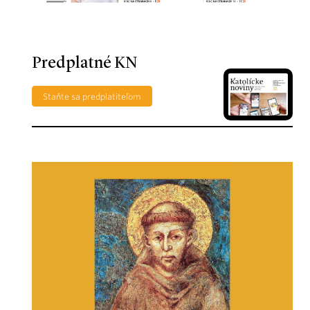
Predplatné KN
Staňte sa predplatiteľom