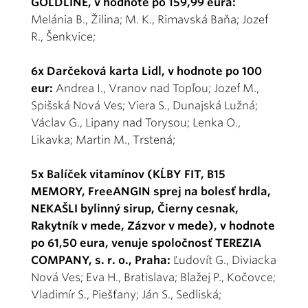
GOLDLINE, v hodnote po 159,99 eura:
Melánia B., Žilina; M. K., Rimavská Baňa; Jozef
R., Šenkvice;
6x Darčeková karta Lidl, v hodnote po 100
eur:
Andrea I., Vranov nad Topľou; Jozef M.,
Spišská Nová Ves; Viera S., Dunajská Lužná;
Václav G., Lipany nad Torysou; Lenka O.,
Likavka; Martin M., Trstená;
5x Balíček vitamínov (KĹBY FIT, B15
MEMORY, FreeANGIN sprej na bolesť hrdla,
NEKAŠLI bylinný sirup, Čierny cesnak,
Rakytník v mede, Zázvor v mede), v hodnote
po 61,50 eura, venuje spoločnosť TEREZIA
COMPANY, s. r. o., Praha:
Ľudovít G., Diviacka
Nová Ves; Eva H., Bratislava; Blažej P., Kočovce;
Vladimír S., Piešťany; Ján S., Sedliská;