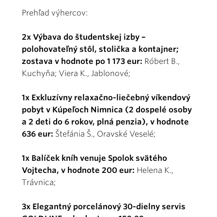
Prehľad výhercov:
2x Výbava do študentskej izby –
polohovateľný stôl, stolička a kontajner;
zostava v hodnote po 1 173 eur:
Róbert B.,
Kuchyňa; Viera K., Jablonové;
1x Exkluzívny relaxačno-liečebný víkendový
pobyt v Kúpeľoch Nimnica (2 dospelé osoby
a 2 deti do 6 rokov, plná penzia), v hodnote
636 eur:
Štefánia Š., Oravské Veselé;
1x Balíček kníh venuje Spolok svätého
Vojtecha, v hodnote 200 eur:
Helena K.,
Trávnica;
3x Elegantný porcelánový 30-dielny servis