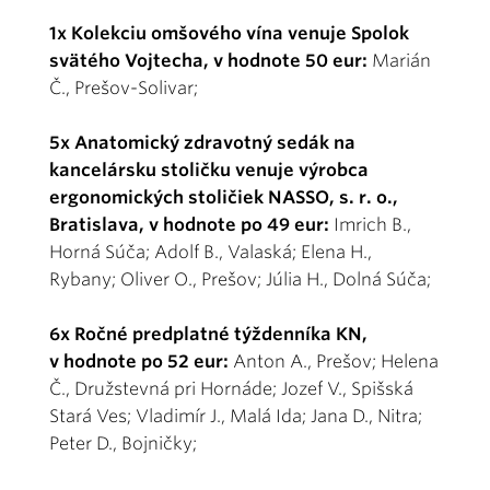
1x Kolekciu omšového vína venuje Spolok
svätého Vojtecha, v hodnote 50 eur:
Marián
Č., Prešov-Solivar;
5x Anatomický zdravotný sedák na
kancelársku stoličku venuje výrobca
ergonomických stoličiek NASSO, s. r. o.,
Bratislava, v hodnote po 49 eur:
Imrich B.,
Horná Súča; Adolf B., Valaská; Elena H.,
Rybany; Oliver O., Prešov; Júlia H., Dolná Súča;
6x Ročné predplatné týždenníka KN,
v hodnote po 52 eur:
Anton A., Prešov; Helena
Č., Družstevná pri Hornáde; Jozef V., Spišská
Stará Ves; Vladimír J., Malá Ida; Jana D., Nitra;
Peter D., Bojničky;