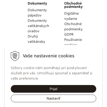
Dokumenty
Obchodné
podmienky
Dokumenty
Digitálne
pápežov
vydanie
Dokumenty
Obchodné
vatikánskych
podmienky
úradov
GDPR
Druhý
Používanie
vatikánsky
cookies
koncil
Dokumenty
Vaše nastavenie cookies
KBS
Kódex
Súbory cookie nám pomáhajú pri poskytovaní
kánonického
služieb pre vás. Umožňujú spoznať a zapamätať si
práva
vaše preferencie.
Katechizmus
Katolíckej
Prijať
cirkvi
Nastaviť