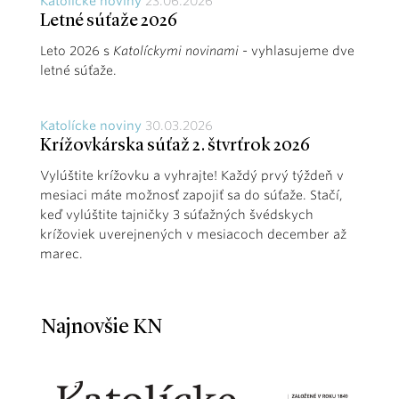
Katolícke noviny
23.06.2026
Letné súťaže 2026
Leto 2026 s
Katolíckymi novinami
- vyhlasujeme dve
letné súťaže.
Katolícke noviny
30.03.2026
Krížovkárska súťaž 2. štvrťrok 2026
Vylúštite krížovku a vyhrajte! Každý prvý týždeň v
mesiaci máte možnosť zapojiť sa do súťaže. Stačí,
keď vylúštite tajničky 3 súťažných švédskych
krížoviek uverejnených v mesiacoch december až
marec.
Najnovšie KN