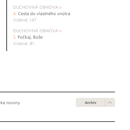
DUCHOVNÁ OBNOVA
Cesta do vlastného vnútra
Videné: 147
DUCHOVNÁ OBNOVA
Počkaj, Bože
Videné: 81
cke noviny
Archív