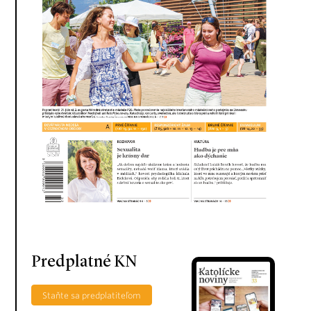
Predplatné KN
Staňte sa predplatiteľom