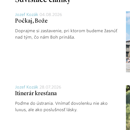
Jozef Kozák
04.08.2026
Počkaj, Bože
Doprajme si zastavenie, pri ktorom budeme žasnúť
nad tým, čo nám Boh prináša.
Jozef Kozák
28.07.2026
Itinerár kresťana
Poďme do ústrania. Vnímať dovolenku nie ako
luxus, ale ako poslušnosť lásky.