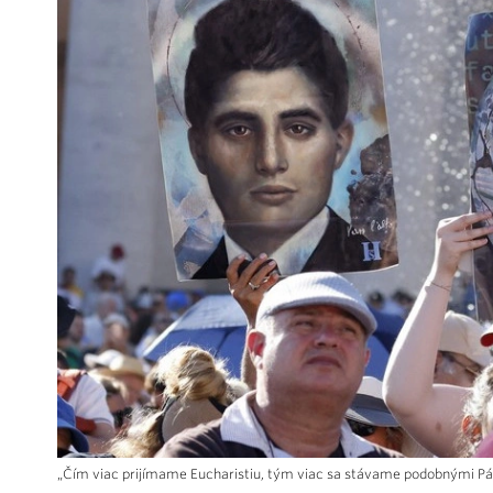
„Čím viac prijímame Eucharistiu, tým viac sa stávame podobnými Pánu