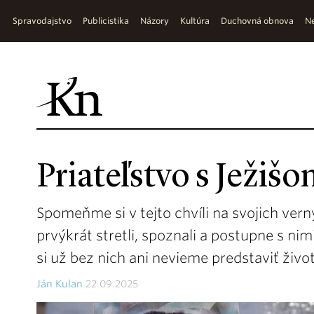
Spravodajstvo
Publicistika
Názory
Kultúra
Duchovná obnova
Ne
Priateľstvo s Ježišo
Spomeňme si v tejto chvíli na svojich vern
prvýkrát stretli, spoznali a postupne s nim
si už bez nich ani nevieme predstaviť život
Ján Kulan
22.09.2025