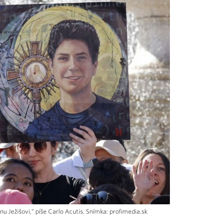
 Ježišovi,“ píše Carlo Acutis. Snímka: profimedia.sk