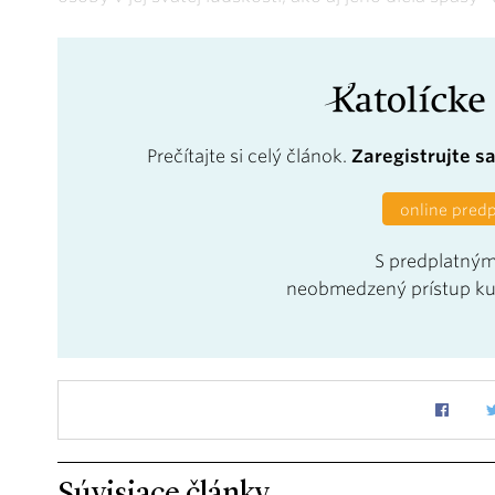
Prečítajte si celý článok.
Zaregistrujte s
online pred
S predplatným
neobmedzený prístup k
Súvisiace články