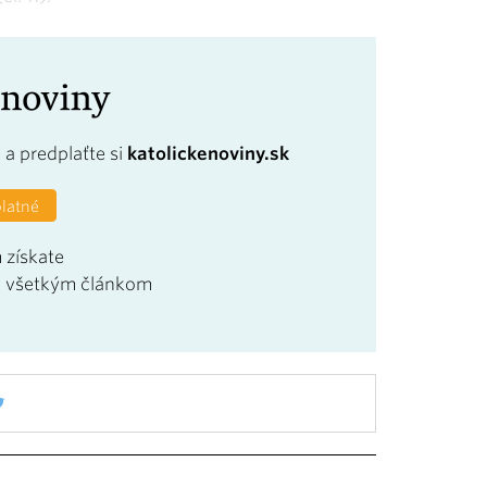
a
a predplaťte si
katolickenoviny.sk
platné
 získate
u všetkým článkom