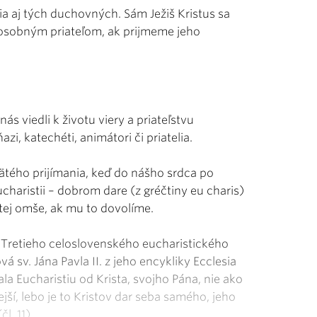
a aj tých duchovných. Sám Ježiš Kristus sa
 osobným priateľom, ak prijmeme jeho
nás viedli k životu viery a priateľstvu
azi, katechéti, animátori či priatelia.
ätého prijímania, keď do nášho srdca po
Eucharistii – dobrom dare (z gréčtiny eu charis)
tej omše, ak mu to dovolíme.
í Tretieho celoslovenského eucharistického
á sv. Jána Pavla II. z jeho encykliky Ecclesia
jala Eucharistiu od Krista, svojho Pána, nie ako
ší, lebo je to Kristov dar seba samého, jeho
l. 11).