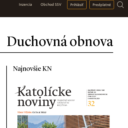
Inzercia
Obchod SSV
Prihlásiť
Predplatné
Duchovná obnova
Najnovšie KN