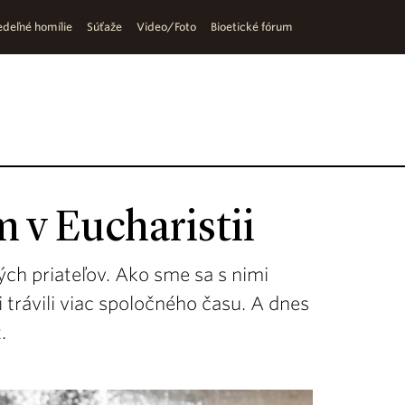
deľné homílie
Súťaže
Video/Foto
Bioetické fórum
m v Eucharistii
ých priateľov. Ako sme sa s nimi
i trávili viac spoločného času. A dnes
.