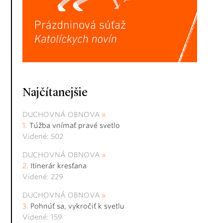
Najčítanejšie
DUCHOVNÁ OBNOVA
Túžba vnímať pravé svetlo
Videné: 502
DUCHOVNÁ OBNOVA
Itinerár kresťana
Videné: 229
DUCHOVNÁ OBNOVA
Pohnúť sa, vykročiť k svetlu
Videné: 159