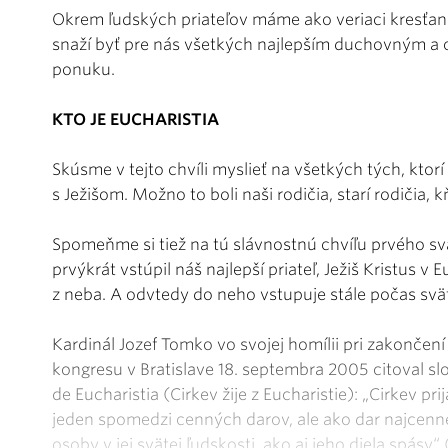
Okrem ľudských priateľov máme ako veriaci kresťani
snaží byť pre nás všetkých najlepším duchovným a
ponuku.
KTO JE EUCHARISTIA
Skúsme v tejto chvíli myslieť na všetkých tých, ktorí 
s Ježišom. Možno to boli naši rodičia, starí rodičia, kň
Spomeňme si tiež na tú slávnostnú chvíľu prvého sv
prvýkrát vstúpil náš najlepší priateľ, Ježiš Kristus v 
z neba. A odvtedy do neho vstupuje stále počas svä
Kardinál Jozef Tomko vo svojej homílii pri zakončen
kongresu v Bratislave 18. septembra 2005 citoval slov
de Eucharistia (Cirkev žije z Eucharistie): „Cirkev pri
jeden spomedzi cenných darov, ale ako dar najcennej
osoby v jej svätej ľudskosti, ako aj jeho diela spásy“ (č