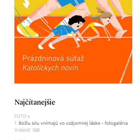
Najčítanejšie
FOTO
Božiu silu vnímajú vo vzájomnej láske - fotogaléria
Videné: 188