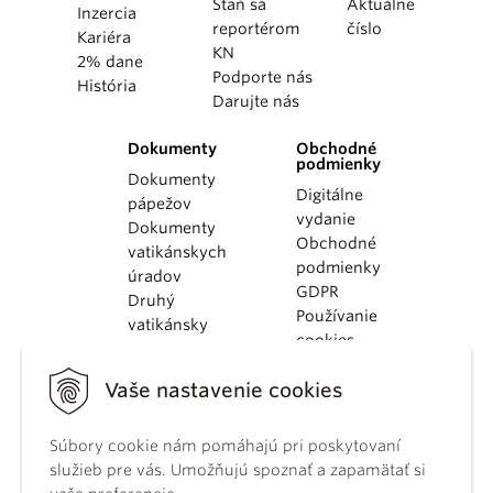
Staň sa
Aktuálne
Inzercia
reportérom
číslo
Kariéra
KN
2% dane
Podporte nás
História
Darujte nás
Dokumenty
Obchodné
podmienky
Dokumenty
Digitálne
pápežov
vydanie
Dokumenty
Obchodné
vatikánskych
podmienky
úradov
GDPR
Druhý
Používanie
vatikánsky
cookies
koncil
Dokumenty
Vaše nastavenie cookies
KBS
Kódex
Súbory cookie nám pomáhajú pri poskytovaní
kánonického
služieb pre vás. Umožňujú spoznať a zapamätať si
práva