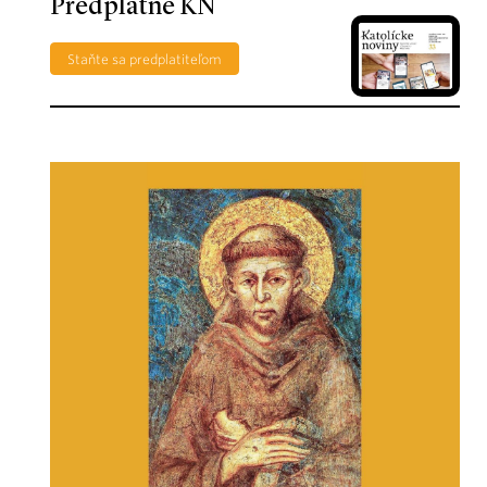
Predplatné KN
Staňte sa predplatiteľom