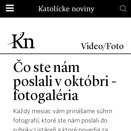
Video/Foto
Čo ste nám
poslali v októbri -
fotogaléria
Každý mesiac vám prinášame súhrn
fotografií, ktoré ste nám poslali do
rubriky Listáreň a ktoré povedia za