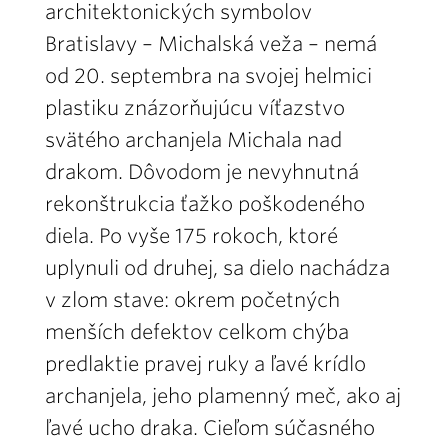
architektonických symbolov
Bratislavy – Michalská veža – nemá
od 20. septembra na svojej helmici
plastiku znázorňujúcu víťazstvo
svätého archanjela Michala nad
drakom. Dôvodom je nevyhnutná
rekonštrukcia ťažko poškodeného
diela. Po vyše 175 rokoch, ktoré
uplynuli od druhej, sa dielo nachádza
v zlom stave: okrem početných
menších defektov celkom chýba
predlaktie pravej ruky a ľavé krídlo
archanjela, jeho plamenný meč, ako aj
ľavé ucho draka. Cieľom súčasného