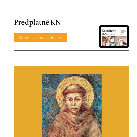
Predplatné KN
Staňte sa predplatiteľom