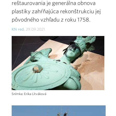
reštaurovania je generálna obnova
plastiky zahŕňajúca rekonštrukciu jej
pôvodného vzhľadu z roku 1758.
KN red.
29.09.2021
Snímka: Erika Litváková