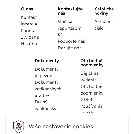
O nás
Kontaktujte
Katolícke
nás
noviny
Kontakt
Staň sa
Aktuálne
Inzercia
reportérom
číslo
Kariéra
KN
2% dane
Podporte nás
História
Darujte nás
Dokumenty
Obchodné
podmienky
Dokumenty
Digitálne
pápežov
vydanie
Dokumenty
Obchodné
vatikánskych
podmienky
úradov
GDPR
Druhý
Používanie
vatikánsky
cookies
koncil
Dokumenty
Vaše nastavenie cookies
KBS