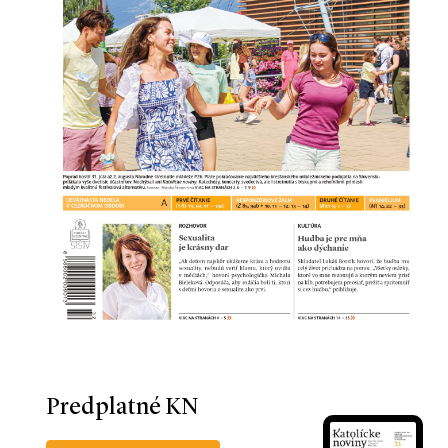
Predplatné KN