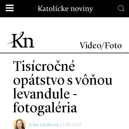
Video/Foto
Tisícročné
opátstvo s vôňou
levandule -
fotogaléria
Erika Litváková
07.08.2023