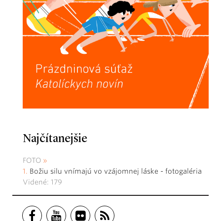
Najčítanejšie
FOTO
Božiu silu vnímajú vo vzájomnej láske - fotogaléria
Videné: 179