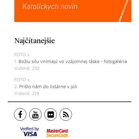
Najčítanejšie
FOTO
Božiu silu vnímajú vo vzájomnej láske - fotogaléria
Videné: 232
FOTO
Prišlo nám do listárne v júli
Videné: 219