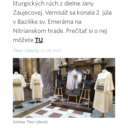
liturgických rúch z dielne Jany
Zaujecovej. Vernisáž sa konala 2. júla
v Bazilike sv. Emeráma na
Nitrianskom hrade. Prečítať si o nej
môžete
TU
.
Tibor Ujlacký
03.08.2022
Snímka: Tibor Ujlacký