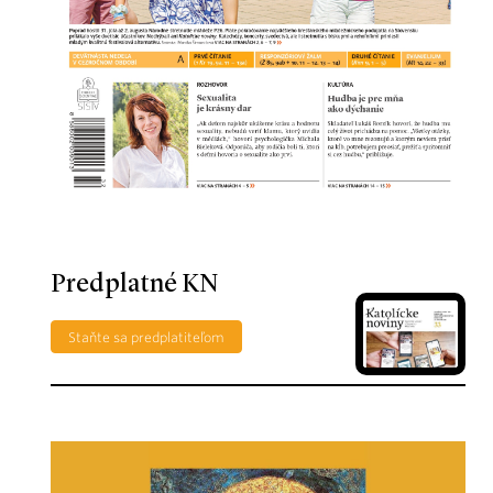
Predplatné KN
Staňte sa predplatiteľom