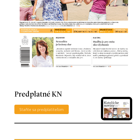
Predplatné KN
Staňte sa predplatiteľom