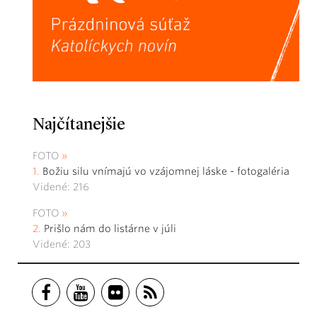
Najčítanejšie
FOTO
Božiu silu vnímajú vo vzájomnej láske - fotogaléria
Videné: 216
FOTO
Prišlo nám do listárne v júli
Videné: 203