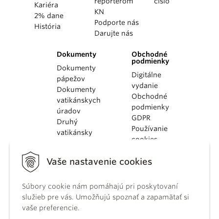
reportérom
číslo
Kariéra
KN
2% dane
Podporte nás
História
Darujte nás
Dokumenty
Obchodné
podmienky
Dokumenty
Digitálne
pápežov
vydanie
Dokumenty
Obchodné
vatikánskych
podmienky
úradov
GDPR
Druhý
Používanie
vatikánsky
cookies
koncil
Dokumenty
Vaše nastavenie cookies
KBS
Kódex
Súbory cookie nám pomáhajú pri poskytovaní
kánonického
služieb pre vás. Umožňujú spoznať a zapamätať si
práva
vaše preferencie.
Katechizmus
Katolíckej