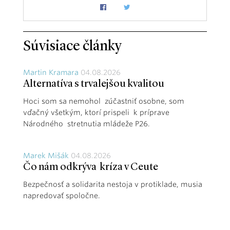
Súvisiace články
Martin Kramara
04.08.2026
Alternatíva s trvalejšou kvalitou
Hoci som sa nemohol zúčastniť osobne, som
vďačný všetkým, ktorí prispeli k príprave
Národného stretnutia mládeže P26.
Marek Mišák
04.08.2026
Čo nám odkrýva kríza v Ceute
Bezpečnosť a solidarita nestoja v protiklade, musia
napredovať spoločne.