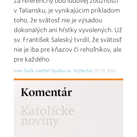
za referenčný bod ľudovej zbožnosti
v Taliansku, je vynikajúcim príkladom
toho, že svätosť nie je výsadou
dokonalých ani hŕstky vyvolených. Už
sv. František Saleský tvrdil, že svätosť
nie je iba pre kňazov či rehoľníkov, ale
pre každého.
Ivan Šulík riaditeľ Spolku sv. Vojtecha
20.09.2022