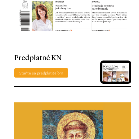
Predplatné KN
Staňte sa predplatiteľom