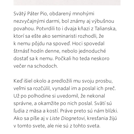
Svätý Páter Pio, obdarený mnohými
nezvyčajnými darmi, bol známy aj výbušnou
povahou. Potvrdili to i dvaja kňazi z Talianska,
ktorí sa ešte ako seminaristi rozhodli, že
k nemu pôjdu na spoveď. Hoci spovedal
štrnásť hodín denne, nebolo jednoduché
dostať sa k nemu. Počkali ho teda neskoro
večer na schodoch.
Keď išiel okolo a predložili mu svoju prosbu,
veľmi sa rozčúlil, vynadal im a poslal ich preč.
Už po polhodine si uvedomil, že nekonal
správne, a okamžite po nich poslal. Svätí sú
ľudia z mäsa a kostí. Práve preto sú nám blízki.
Ako sa píše aj v
Liste Diognetovi
, kresťania žijú
v tomto svete, ale nie sú z tohto sveta.