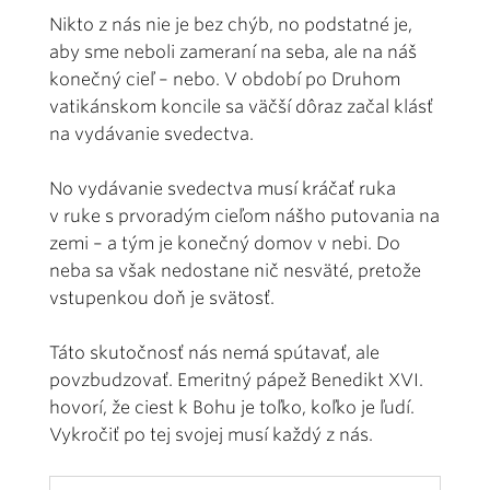
Nikto z nás nie je bez chýb, no podstatné je,
aby sme neboli zameraní na seba, ale na náš
konečný cieľ – nebo. V období po Druhom
vatikánskom koncile sa väčší dôraz začal klásť
na vydávanie svedectva.
No vydávanie svedectva musí kráčať ruka
v ruke s prvoradým cieľom nášho putovania na
zemi – a tým je konečný domov v nebi. Do
neba sa však nedostane nič nesväté, pretože
vstupenkou doň je svätosť.
Táto skutočnosť nás nemá spútavať, ale
povzbudzovať. Emeritný pápež Benedikt XVI.
hovorí, že ciest k Bohu je toľko, koľko je ľudí.
Vykročiť po tej svojej musí každý z nás.