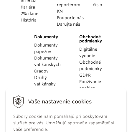
Inzercia
reportérom
číslo
Kariéra
KN
2% dane
Podporte nás
História
Darujte nás
Dokumenty
Obchodné
podmienky
Dokumenty
Digitálne
pápežov
vydanie
Dokumenty
Obchodné
vatikánskych
podmienky
úradov
GDPR
Druhý
Používanie
vatikánsky
cookies
koncil
Dokumenty
Vaše nastavenie cookies
KBS
Kódex
Súbory cookie nám pomáhajú pri poskytovaní
kánonického
služieb pre vás. Umožňujú spoznať a zapamätať si
práva
vaše preferencie.
Katechizmus