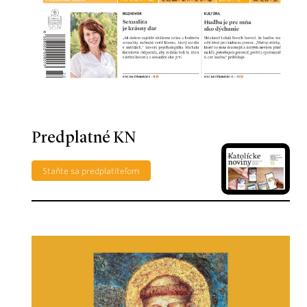
Predplatné KN
Staňte sa predplatiteľom