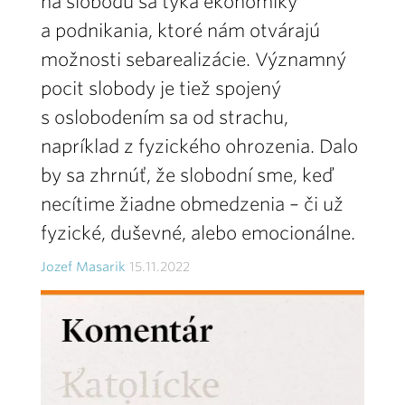
na slobodu sa týka ekonomiky
a podnikania, ktoré nám otvárajú
možnosti sebarealizácie. Významný
pocit slobody je tiež spojený
s oslobodením sa od strachu,
napríklad z fyzického ohrozenia. Dalo
by sa zhrnúť, že slobodní sme, keď
necítime žiadne obmedzenia – či už
fyzické, duševné, alebo emocionálne.
Jozef Masarik
15.11.2022