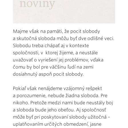
Majme však na pamäti, že pocit slobody
a skutočná sloboda môžu byť dve odlišné veci.
Slobodu treba chápať aj v kontexte
spoločnosti, v ktorej žijeme, a neustále
uvažovať o vyriešení jej problémov, vďaka
čomu by bol pre väčšinu ľudí na zemi
dosiahnutý aspoň pocit slobody.
Pokiaľ však nenájdeme vzájomný rešpekt
a porozumenie, nebude žiadna sloboda. Pre
nikoho. Pretože medzi nami bude neustály boj
a sloboda bude jeho obeťou. Aj spoločnosť
môže byť pri poskytovaní slobody užitočná –
uplatňovaním určitých obmedzení, jasne