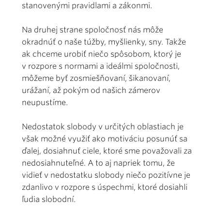
stanovenými pravidlami a zákonmi.
Na druhej strane spoločnosť nás môže
okradnúť o naše túžby, myšlienky, sny. Takže
ak chceme urobiť niečo spôsobom, ktorý je
v rozpore s normami a ideálmi spoločnosti,
môžeme byť zosmiešňovaní, šikanovaní,
urážaní, až pokým od našich zámerov
neupustíme.
Nedostatok slobody v určitých oblastiach je
však možné využiť ako motiváciu posunúť sa
ďalej, dosiahnuť ciele, ktoré sme považovali za
nedosiahnuteľné. A to aj napriek tomu, že
vidieť v nedostatku slobody niečo pozitívne je
zdanlivo v rozpore s úspechmi, ktoré dosiahli
ľudia slobodní.