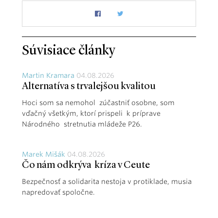
Súvisiace články
Martin Kramara
04.08.2026
Alternatíva s trvalejšou kvalitou
Hoci som sa nemohol zúčastniť osobne, som
vďačný všetkým, ktorí prispeli k príprave
Národného stretnutia mládeže P26.
Marek Mišák
04.08.2026
Čo nám odkrýva kríza v Ceute
Bezpečnosť a solidarita nestoja v protiklade, musia
napredovať spoločne.