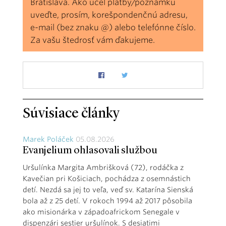
Bratislava. Ako účel platby/poznámku
uveďte, prosím, korešpondenčnú adresu,
e-mail (bez znaku @) alebo telefónne číslo.
Za vašu štedrosť vám ďakujeme.
Súvisiace články
Marek Poláček
05.08.2026
Evanjelium ohlasovali službou
Uršulínka Margita Ambrišková (72), rodáčka z
Kavečian pri Košiciach, pochádza z osemnástich
detí. Nezdá sa jej to veľa, veď sv. Katarína Sienská
bola až z 25 detí. V rokoch 1994 až 2017 pôsobila
ako misionárka v západoafrickom Senegale v
dispenzári sestier uršulínok. S desiatimi