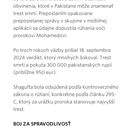
obvinenia, ktoré v Pakistane môže znamenať
trest smrti. Preposlaním opakovane
preposielanej správy v skupine v mobilnej
aplikácii sa údajne dopustila rúhania voči
prorokovi Mohamedovi.
Po troch rokoch väzby prišiel 18. septembra
2024 verdikt, ktorý mnohých šokoval. Trest
smrti a pokuta 300 000 pakistanských rupií
(približne 950 eur).
Shagufta bola odsúdená podľa kontroverzného
zákona o rúhaní, konkrétne podľa článku 295-
C, ktorý za urážku proroka stanovuje najvyšší
trest.
BOJ ZA SPRAVODLIVOSŤ