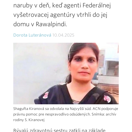
naruby v deň, keď agenti Federálnej
vyšetrovacej agentúry vtrhli do jej
domu v Rawalpindi.
Dorota Luteránová
10.04.2025
Shagufta Kiranová sa odvolala na Najvyšší súd. ACN podporuje
právnu pomoc pre nespravodlivo odsúdených. Snímka: archív
rodiny S. Kiranovej
Bývalú zdravotnú sestru zatkli na základe