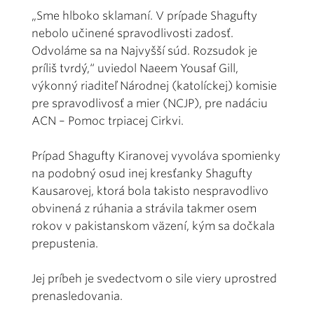
„Sme hlboko sklamaní. V prípade Shagufty
nebolo učinené spravodlivosti zadosť.
Odvoláme sa na Najvyšší súd. Rozsudok je
príliš tvrdý,“ uviedol Naeem Yousaf Gill,
výkonný riaditeľ Národnej (katolíckej) komisie
pre spravodlivosť a mier (NCJP), pre nadáciu
ACN – Pomoc trpiacej Cirkvi.
Prípad Shagufty Kiranovej vyvoláva spomienky
na podobný osud inej kresťanky Shagufty
Kausarovej, ktorá bola takisto nespravodlivo
obvinená z rúhania a strávila takmer osem
rokov v pakistanskom väzení, kým sa dočkala
prepustenia.
Jej príbeh je svedectvom o sile viery uprostred
prenasledovania.