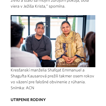
živilo a stalo sa mojím zdrojom pokoja, bola
viera v Ježiša Krista,“ spomína.
Kresťanskí manželia Shafqat Emmanuel a
Shagufta Kausarová prežili takmer osem rokov
vo väzení pre falošné obvinenie z rúhania.
Snímka: ACN
UTRPENIE RODINY