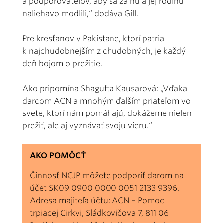
a podporovateľov, aby sa za ňu a jej rodinu
naliehavo modlili,“ dodáva Gill.
Pre kresťanov v Pakistane, ktorí patria
k najchudobnejším z chudobných, je každý
deň bojom o prežitie.
Ako pripomína Shagufta Kausarová: „Vďaka
darcom ACN a mnohým ďalším priateľom vo
svete, ktorí nám pomáhajú, dokážeme nielen
prežiť, ale aj vyznávať svoju vieru.“
AKO POMÔCŤ
Činnosť NCJP môžete podporiť darom na
účet SK09 0900 0000 0051 2133 9396.
Adresa majiteľa účtu: ACN – Pomoc
trpiacej Cirkvi, Sládkovičova 7, 811 06