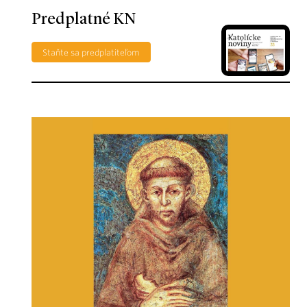
Predplatné KN
Staňte sa predplatiteľom