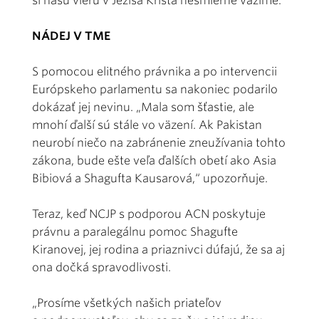
si našu vieru v Ježiša Krista nesmierne vážime.“
NÁDEJ V TME
S pomocou elitného právnika a po intervencii
Európskeho parlamentu sa nakoniec podarilo
dokázať jej nevinu. „Mala som šťastie, ale
mnohí ďalší sú stále vo väzení. Ak Pakistan
neurobí niečo na zabránenie zneužívania tohto
zákona, bude ešte veľa ďalších obetí ako Asia
Bibiová a Shagufta Kausarová,“ upozorňuje.
Teraz, keď NCJP s podporou ACN poskytuje
právnu a paralegálnu pomoc Shagufte
Kiranovej, jej rodina a priaznivci dúfajú, že sa aj
ona dočká spravodlivosti.
„Prosíme všetkých našich priateľov