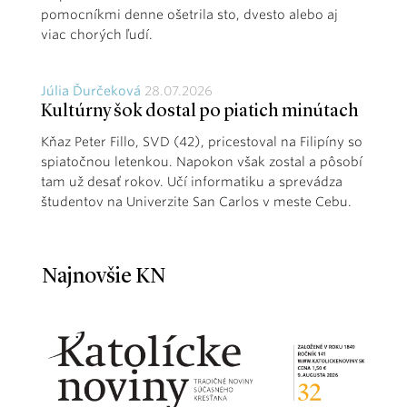
pomocníkmi denne ošetrila sto, dvesto alebo aj
viac chorých ľudí.
Júlia Ďurčeková
28.07.2026
Kultúrny šok dostal po piatich minútach
Kňaz Peter Fillo, SVD (42), pricestoval na Filipíny so
spiatočnou letenkou. Napokon však zostal a pôsobí
tam už desať rokov. Učí informatiku a sprevádza
študentov na Univerzite San Carlos v meste Cebu.
Najnovšie KN