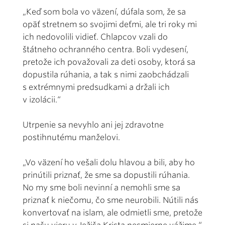
„Keď som bola vo väzení, dúfala som, že sa
opäť stretnem so svojimi deťmi, ale tri roky mi
ich nedovolili vidieť. Chlapcov vzali do
štátneho ochranného centra. Boli vydesení,
pretože ich považovali za deti osoby, ktorá sa
dopustila rúhania, a tak s nimi zaobchádzali
s extrémnymi predsudkami a držali ich
v izolácii.“
Utrpenie sa nevyhlo ani jej zdravotne
postihnutému manželovi.
„Vo väzení ho vešali dolu hlavou a bili, aby ho
prinútili priznať, že sme sa dopustili rúhania.
No my sme boli nevinní a nemohli sme sa
priznať k niečomu, čo sme neurobili. Nútili nás
konvertovať na islam, ale odmietli sme, pretože