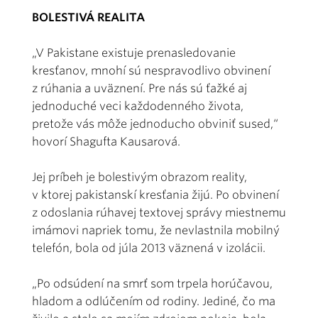
BOLESTIVÁ REALITA
„V Pakistane existuje prenasledovanie
kresťanov, mnohí sú nespravodlivo obvinení
z rúhania a uväznení. Pre nás sú ťažké aj
jednoduché veci každodenného života,
pretože vás môže jednoducho obviniť sused,“
hovorí Shagufta Kausarová.
Jej príbeh je bolestivým obrazom reality,
v ktorej pakistanskí kresťania žijú. Po obvinení
z odoslania rúhavej textovej správy miestnemu
imámovi napriek tomu, že nevlastnila mobilný
telefón, bola od júla 2013 väznená v izolácii.
„Po odsúdení na smrť som trpela horúčavou,
hladom a odlúčením od rodiny. Jediné, čo ma