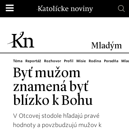
Mladým
Téma
Reportáž
Rozhovor
Profil
Misie
Rodina
Poradňa
Mla
Byť mužom
znamená byť
blízko k Bohu
V Otcovej stodole hľadajú pravé
hodnoty a povzbudzujú mužov k