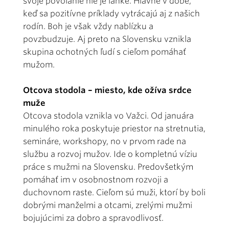
svoje povolanie nie je ľahké. Hlavne v dobe,
keď sa pozitívne príklady vytrácajú aj z našich
rodín. Boh je však vždy nablízku a
povzbudzuje. Aj preto na Slovensku vznikla
skupina ochotných ľudí s cieľom pomáhať
mužom.
Otcova stodola – miesto, kde ožíva srdce
muže
Otcova stodola vznikla vo Važci. Od januára
minulého roka poskytuje priestor na stretnutia,
semináre, workshopy, no v prvom rade na
službu a rozvoj mužov. Ide o kompletnú víziu
práce s mužmi na Slovensku. Predovšetkým
pomáhať im v osobnostnom rozvoji a
duchovnom raste. Cieľom sú muži, ktorí by boli
dobrými manželmi a otcami, zrelými mužmi
bojujúcimi za dobro a spravodlivosť.