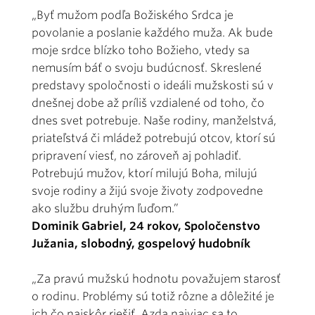
„Byť mužom podľa Božiského Srdca je
povolanie a poslanie každého muža. Ak bude
moje srdce blízko toho Božieho, vtedy sa
nemusím báť o svoju budúcnosť. Skreslené
predstavy spoločnosti o ideáli mužskosti sú v
dnešnej dobe až príliš vzdialené od toho, čo
dnes svet potrebuje. Naše rodiny, manželstvá,
priateľstvá či mládež potrebujú otcov, ktorí sú
pripravení viesť, no zároveň aj pohladiť.
Potrebujú mužov, ktorí milujú Boha, milujú
svoje rodiny a žijú svoje životy zodpovedne
ako službu druhým ľuďom.”
Dominik Gabriel, 24 rokov, Spoločenstvo
Južania, slobodný, gospelový hudobník
„Za pravú mužskú hodnotu považujem starosť
o rodinu. Problémy sú totiž rôzne a dôležité je
ich čo najskôr riešiť. Azda najviac sa to