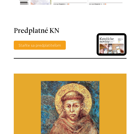
Predplatné KN
Staňte sa predplatiteľom