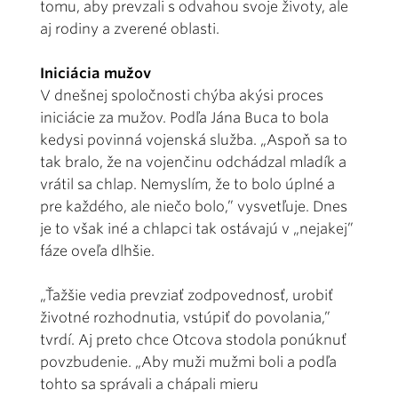
tomu, aby prevzali s odvahou svoje životy, ale
aj rodiny a zverené oblasti.
Iniciácia mužov
V dnešnej spoločnosti chýba akýsi proces
iniciácie za mužov. Podľa Jána Buca to bola
kedysi povinná vojenská služba. „Aspoň sa to
tak bralo, že na vojenčinu odchádzal mladík a
vrátil sa chlap. Nemyslím, že to bolo úplné a
pre každého, ale niečo bolo,” vysvetľuje. Dnes
je to však iné a chlapci tak ostávajú v „nejakej”
fáze oveľa dlhšie.
„Ťažšie vedia prevziať zodpovednosť, urobiť
životné rozhodnutia, vstúpiť do povolania,”
tvrdí. Aj preto chce Otcova stodola ponúknuť
povzbudenie. „Aby muži mužmi boli a podľa
tohto sa správali a chápali mieru