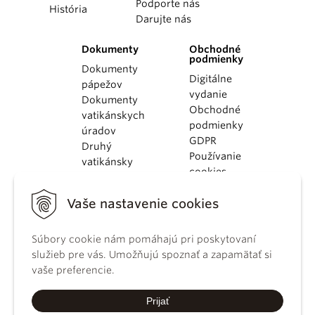
Podporte nás
História
Darujte nás
Dokumenty
Obchodné
podmienky
Dokumenty
Digitálne
pápežov
vydanie
Dokumenty
Obchodné
vatikánskych
podmienky
úradov
GDPR
Druhý
Používanie
vatikánsky
cookies
koncil
Dokumenty
Vaše nastavenie cookies
KBS
Kódex
Súbory cookie nám pomáhajú pri poskytovaní
kánonického
služieb pre vás. Umožňujú spoznať a zapamätať si
práva
vaše preferencie.
Katechizmus
Katolíckej
Prijať
cirkvi