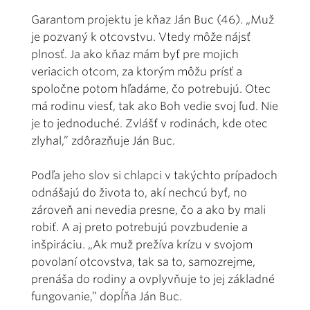
Garantom projektu je kňaz Ján Buc (46). „Muž
je pozvaný k otcovstvu. Vtedy môže nájsť
plnosť. Ja ako kňaz mám byť pre mojich
veriacich otcom, za ktorým môžu prísť a
spoločne potom hľadáme, čo potrebujú. Otec
má rodinu viesť, tak ako Boh vedie svoj ľud. Nie
je to jednoduché. Zvlášť v rodinách, kde otec
zlyhal,” zdôrazňuje Ján Buc.
Podľa jeho slov si chlapci v takýchto prípadoch
odnášajú do života to, akí nechcú byť, no
zároveň ani nevedia presne, čo a ako by mali
robiť. A aj preto potrebujú povzbudenie a
inšpiráciu. „Ak muž prežíva krízu v svojom
povolaní otcovstva, tak sa to, samozrejme,
prenáša do rodiny a ovplyvňuje to jej základné
fungovanie,” dopĺňa Ján Buc.