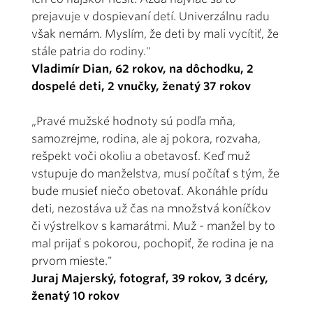
prejavuje v dospievaní detí. Univerzálnu radu
však nemám. Myslím, že deti by mali vycítiť, že
stále patria do rodiny."
Vladimír Dian, 62 rokov, na dôchodku, 2
dospelé deti, 2 vnučky, ženatý 37 rokov
„Pravé mužské hodnoty sú podľa mňa,
samozrejme, rodina, ale aj pokora, rozvaha,
rešpekt voči okoliu a obetavosť. Keď muž
vstupuje do manželstva, musí počítať s tým, že
bude musieť niečo obetovať. Akonáhle prídu
deti, nezostáva už čas na množstvá koníčkov
či výstrelkov s kamarátmi. Muž - manžel by to
mal prijať s pokorou, pochopiť, že rodina je na
prvom mieste."
Juraj Majerský, fotograf, 39 rokov, 3 dcéry,
ženatý 10 rokov