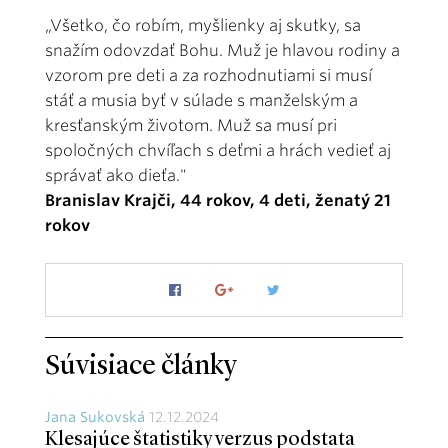
„Všetko, čo robím, myšlienky aj skutky, sa
snažím odovzdať Bohu. Muž je hlavou rodiny a
vzorom pre deti a za rozhodnutiami si musí
stáť a musia byť v súlade s manželským a
kresťanským životom. Muž sa musí pri
spoločných chvíľach s deťmi a hrách vedieť aj
správať ako dieťa."
Branislav Krajči, 44 rokov, 4 deti, ženatý 21
rokov
Súvisiace články
Jana Sukovská
12.12.2024
Klesajúce štatistiky verzus podstata