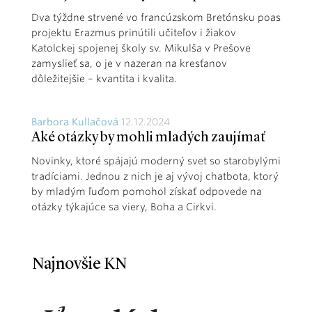
Dva týždne strvené vo francúzskom Bretónsku poas
projektu Erazmus prinútili učiteľov i žiakov
Katolckej spojenej školy sv. Mikulša v Prešove
zamyslieť sa, o je v nazeran na kresťanov
dôležitejšie – kvantita i kvalita.
Barbora Kullačová
12.12.2024
Aké otázky by mohli mladých zaujímať
Novinky, ktoré spájajú moderný svet so starobylými
tradíciami. Jednou z nich je aj vývoj chatbota, ktorý
by mladým ľuďom pomohol získať odpovede na
otázky týkajúce sa viery, Boha a Cirkvi.
Najnovšie KN