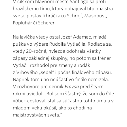
V čilskom hlavnom meste Santiago sa proti
brazílskemu tímu, ktorý obhajoval titul majstra
sveta, postavili hráči ako Schrojf, Masopust,
Popluhár či Scherer.
Na lavičke vtedy ostal Jozef Adamec, mladá
puška vo výbere Rudolfa Vytlačila. Rodiaca sa,
vtedy 20-ročná, hviezda odohrala všetky
zápasy základnej skupiny, no potom sa tréner
Vytlačil rozhodol pre zmeny a rodák
z Vrbového „sedel“ i počas finálového zápasu.
Napriek tomu ho neúčasť vo finále nemrzela.
V rozhovore pre denník
Pravda
pred štyrmi
rokmi uviedol: „Bol som šťastný, že som do Čile
vôbec cestoval, stal sa súčasťou tohto tímu a v
mladom veku okúsil, ako to chodí na
majstrovstvách sveta.“