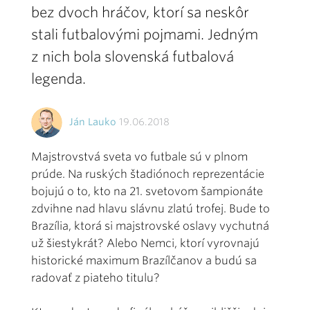
bez dvoch hráčov, ktorí sa neskôr
stali futbalovými pojmami. Jedným
z nich bola slovenská futbalová
legenda.
Ján Lauko
19.06.2018
Majstrovstvá sveta vo futbale sú v plnom
prúde. Na ruských štadiónoch reprezentácie
bojujú o to, kto na 21. svetovom šampionáte
zdvihne nad hlavu slávnu zlatú trofej. Bude to
Brazília, ktorá si majstrovské oslavy vychutná
už šiestykrát? Alebo Nemci, ktorí vyrovnajú
historické maximum Brazílčanov a budú sa
radovať z piateho titulu?