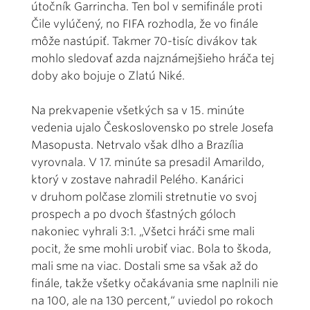
útočník Garrincha. Ten bol v semifinále proti
Čile vylúčený, no FIFA rozhodla, že vo finále
môže nastúpiť. Takmer 70-tisíc divákov tak
mohlo sledovať azda najznámejšieho hráča tej
doby ako bojuje o Zlatú Niké.
Na prekvapenie všetkých sa v 15. minúte
vedenia ujalo Československo po strele Josefa
Masopusta. Netrvalo však dlho a Brazília
vyrovnala. V 17. minúte sa presadil Amarildo,
ktorý v zostave nahradil Pelého. Kanárici
v druhom polčase zlomili stretnutie vo svoj
prospech a po dvoch šťastných góloch
nakoniec vyhrali 3:1. „Všetci hráči sme mali
pocit, že sme mohli urobiť viac. Bola to škoda,
mali sme na viac. Dostali sme sa však až do
finále, takže všetky očakávania sme naplnili nie
na 100, ale na 130 percent,“ uviedol po rokoch