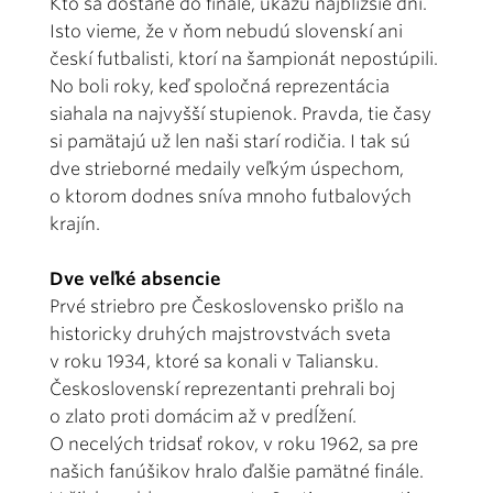
Kto sa dostane do finále, ukážu najbližšie dni.
Isto vieme, že v ňom nebudú slovenskí ani
českí futbalisti, ktorí na šampionát nepostúpili.
No boli roky, keď spoločná reprezentácia
siahala na najvyšší stupienok. Pravda, tie časy
si pamätajú už len naši starí rodičia. I tak sú
dve strieborné medaily veľkým úspechom,
o ktorom dodnes sníva mnoho futbalových
krajín.
Dve veľké absencie
Prvé striebro pre Československo prišlo na
historicky druhých majstrovstvách sveta
v roku 1934, ktoré sa konali v Taliansku.
Československí reprezentanti prehrali boj
o zlato proti domácim až v predĺžení.
O necelých tridsať rokov, v roku 1962, sa pre
našich fanúšikov hralo ďalšie pamätné finále.