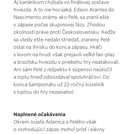
Aj kanárikom chýbala vo finálovej zostave
hviezda. A to nie hocijaká. Edson Arantes do
Nascimento známy ako Pelé, sa zranil ešte
v zápase počas skupinovej fázy. Zhodou
okolností práve proti Československu. Keďže
sa vtedy ešte nedalo striedať, zranený Pelé
ostal na ihrisku do konca zápasu. Hráči
s levom na hrudi však prejavili veľké fair-play
a brazílsku hviezdu v priebehu hry neatakovali.
Ani sám Pelé z rešpektu k súperovi neútočil
a loptu hneď odovzdával spoluhráčovi. Do
konca šampionátu už 22-ročný kúzelník
s loptou do hry nezasiahol.
Naplnené očakávania
Okrem Jozefa Adamca a Pelého však
o rozhodujúci zápas mohol prísť i slávny