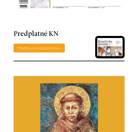
Predplatné KN
Staňte sa predplatiteľom