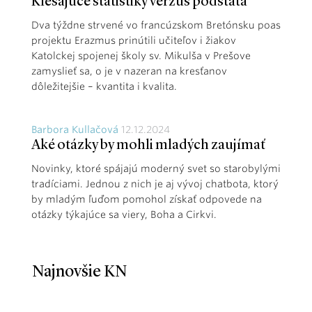
Klesajúce štatistiky verzus podstata
Dva týždne strvené vo francúzskom Bretónsku poas
projektu Erazmus prinútili učiteľov i žiakov
Katolckej spojenej školy sv. Mikulša v Prešove
zamyslieť sa, o je v nazeran na kresťanov
dôležitejšie – kvantita i kvalita.
Barbora Kullačová
12.12.2024
Aké otázky by mohli mladých zaujímať
Novinky, ktoré spájajú moderný svet so starobylými
tradíciami. Jednou z nich je aj vývoj chatbota, ktorý
by mladým ľuďom pomohol získať odpovede na
otázky týkajúce sa viery, Boha a Cirkvi.
Najnovšie KN