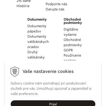
2% dane
Podporte nás
História
Darujte nás
Dokumenty
Obchodné
podmienky
Dokumenty
Digitálne
pápežov
vydanie
Dokumenty
Obchodné
vatikánskych
podmienky
úradov
GDPR
Druhý
Používanie
vatikánsky
cookies
koncil
Dokumenty
Vaše nastavenie cookies
KBS
Kódex
Súbory cookie nám pomáhajú pri poskytovaní
kánonického
služieb pre vás. Umožňujú spoznať a zapamätať si
práva
vaše preferencie.
Katechizmus
Katolíckej
Prijať
cirkvi