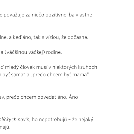
e považuje za niečo pozitívne, ba vlastne –
ne, a keď áno, tak s víziou, že dočasne.
 a (väčšinou väčšej) rodine.
keď mladý človek musí v niektorých kruhoch
m byť sama“ a „prečo chcem byť mama“.
iev, prečo chcem povedať áno. Áno
olíckych novín
, ho nepotrebujú – že nejaký
majú.