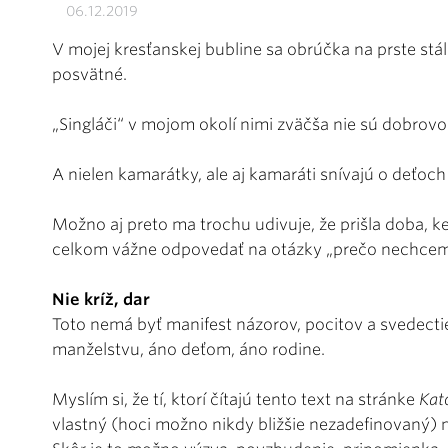
06.12.2019
V mojej kresťanskej bubline sa obrúčka na prste stál
posvätné.
„Singláči“ v mojom okolí nimi zväčša nie sú dobrovoľ
A nielen kamarátky, ale aj kamaráti snívajú o deťoch
Možno aj preto ma trochu udivuje, že prišla doba, 
celkom vážne odpovedať na otázky „prečo nechce
Nie kríž, dar
Toto nemá byť manifest názorov, pocitov a svedect
manželstvu, áno deťom, áno rodine.
Myslím si, že tí, ktorí čítajú tento text na stránke
Kat
vlastný (hoci možno nikdy bližšie nezadefinovaný) 