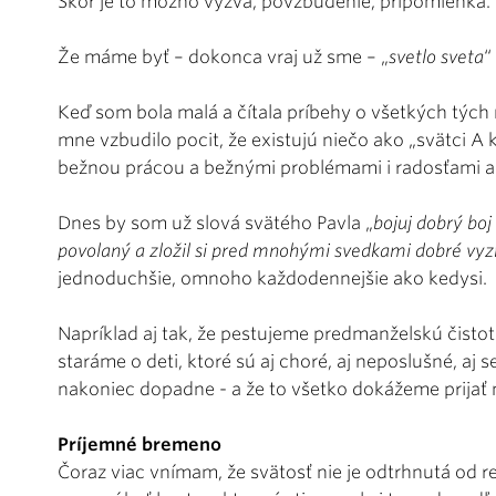
Skôr je to možno výzva, povzbudenie, pripomienka.
Že máme byť – dokonca vraj už sme – „
svetlo sveta
“
Keď som bola malá a čítala príbehy o všetkých týc
mne vzbudilo pocit, že existujú niečo ako „svätci A 
bežnou prácou a bežnými problémami i radosťami ak
Dnes by som už slová svätého Pavla „
bojuj dobrý boj
povolaný a zložil si pred mnohými svedkami dobré vyz
jednoduchšie, omnoho každodennejšie ako kedysi.
Napríklad aj tak, že pestujeme predmanželskú čisto
staráme o deti, ktoré sú aj choré, aj neposlušné, aj 
nakoniec dopadne - a že to všetko dokážeme prijať ni
Príjemné bremeno
Čoraz viac vnímam, že svätosť nie je odtrhnutá od re