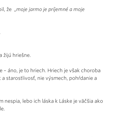
il, že „
moje jarmo je príjemné a moje
.
a žijú hriešne.
 – áno, je to hriech. Hriech je však choroba
t a starostlivosť, nie výsmech, pohŕdanie a
m nespia, lebo ich láska k Láske je väčšia ako
le.