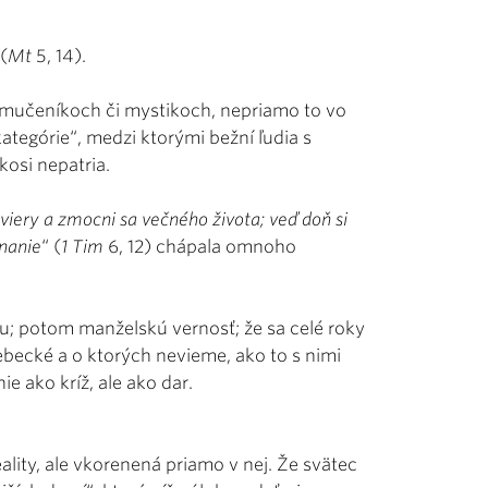
 (
Mt
5, 14).
h mučeníkoch či mystikoch, nepriamo to vo
kategórie“, medzi ktorými bežní ľudia s
osi nepatria.
 viery a zmocni sa večného života; veď doň si
nanie
“ (
1 Tim
6, 12) chápala omnoho
tu; potom manželskú vernosť; že sa celé roky
sebecké a o ktorých nevieme, ako to s nimi
e ako kríž, ale ako dar.
ality, ale vkorenená priamo v nej. Že svätec