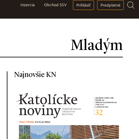
Inzercia
Obchod SSV
Prihlásiť
Predplatné
Mladým
Najnovšie KN