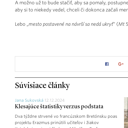
A možno už to bude stačiť, aby sa pomaly, postup
aby si to niekedy vedel, chceli či dokonca začali men
Lebo „
mesto postavené na návrší sa nedá ukryť
“ (
Mt
5
Súvisiace články
Jana Sukovská
12.12.2024
Klesajúce štatistiky verzus podstata
Dva týždne strvené vo francúzskom Bretónsku poas
projektu Erazmus prinútili učiteľov i žiakov