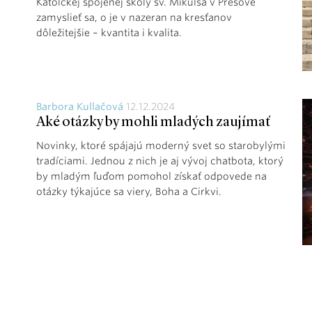
Katolckej spojenej školy sv. Mikulša v Prešove
zamyslieť sa, o je v nazeran na kresťanov
dôležitejšie – kvantita i kvalita.
Barbora Kullačová
12.12.2024
Aké otázky by mohli mladých zaujímať
Novinky, ktoré spájajú moderný svet so starobylými
tradíciami. Jednou z nich je aj vývoj chatbota, ktorý
by mladým ľuďom pomohol získať odpovede na
otázky týkajúce sa viery, Boha a Cirkvi.