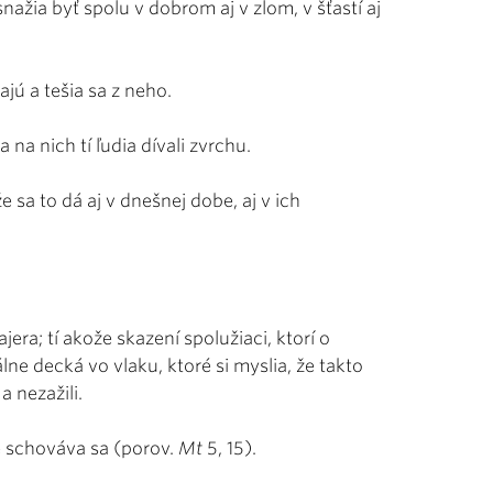
nažia byť spolu v dobrom aj v zlom, v šťastí aj
vajú a tešia sa z neho.
 na nich tí ľudia dívali zvrchu.
že sa to dá aj v dnešnej dobe, aj v ich
era; tí akože skazení spolužiaci, ktorí o
lne decká vo vlaku, ktoré si myslia, že takto
 a nezažili.
e schováva sa (porov.
Mt
5, 15).