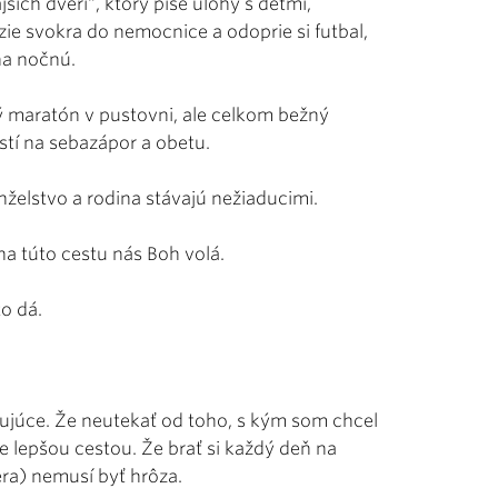
jších dverí“, ktorý píše úlohy s deťmi,
zie svokra do nemocnice a odoprie si futbal,
 na nočnú.
 maratón v pustovni, ale celkom bežný
ostí na sebazápor a obetu.
elstvo a rodina stávajú nežiaducimi.
 na túto cestu nás Boh volá.
to dá.
ujúce. Že neutekať od toho, s kým som chcel
e lepšou cestou. Že brať si každý deň na
iera) nemusí byť hrôza.