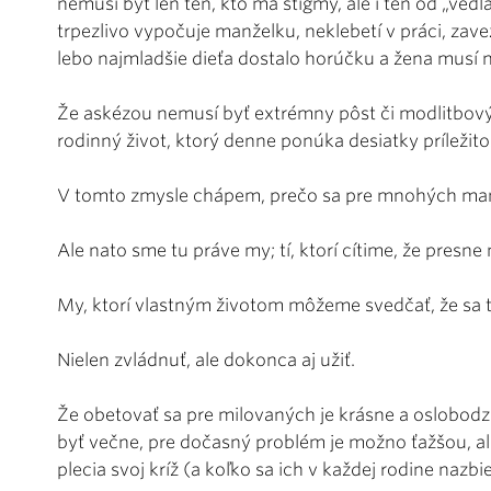
nemusí byť len ten, kto má stigmy, ale i ten od „vedľa
trpezlivo vypočuje manželku, neklebetí v práci, zave
lebo najmladšie dieťa dostalo horúčku a žena musí
Že askézou nemusí byť extrémny pôst či modlitbový
rodinný život, ktorý denne ponúka desiatky príležit
V tomto zmysle chápem, prečo sa pre mnohých manž
Ale nato sme tu práve my; tí, ktorí cítime, že presne
My, ktorí vlastným životom môžeme svedčať, že sa 
Nielen zvládnuť, ale dokonca aj užiť.
Že obetovať sa pre milovaných je krásne a oslobodz
byť večne, pre dočasný problém je možno ťažšou, al
plecia svoj kríž (a koľko sa ich v každej rodine nazb