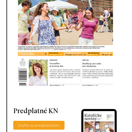
Predplatné KN
Staňte sa predplatiteľom