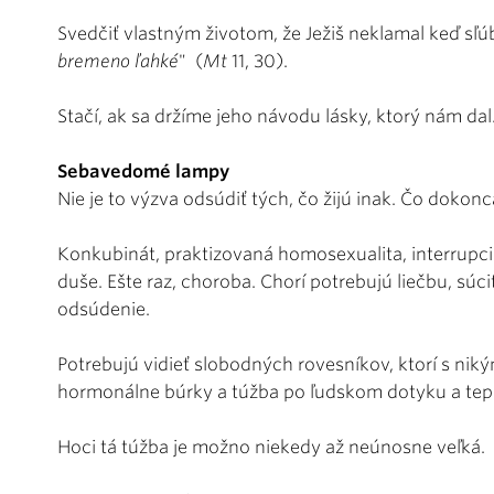
Svedčiť vlastným životom, že Ježiš neklamal keď sľúb
bremeno ľahké
" (
Mt
11, 30).
Stačí, ak sa držíme jeho návodu lásky, ktorý nám dal
Sebavedomé lampy
Nie je to výzva odsúdiť tých, čo žijú inak. Čo dokonc
Konkubinát, praktizovaná homosexualita, interrupcie
duše. Ešte raz, choroba. Chorí potrebujú liečbu, súci
odsúdenie.
Potrebujú vidieť slobodných rovesníkov, ktorí s niký
hormonálne búrky a túžba po ľudskom dotyku a tep
Hoci tá túžba je možno niekedy až neúnosne veľká.