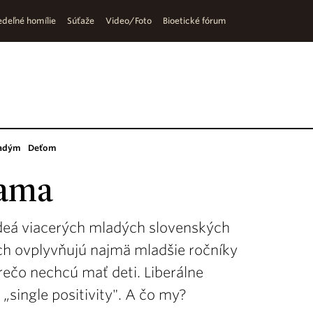
deľné homílie
Súťaže
Video/Foto
Bioetické fórum
adým
Deťom
mama
eá viacerých mladých slovenských
ach ovplyvňujú najmä mladšie ročníky
rečo nechcú mať deti. Liberálne
single positivity". A čo my?