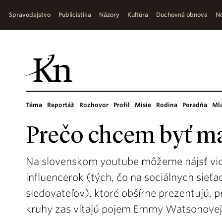
Spravodajstvo
Publicistika
Názory
Kultúra
Duchovná obnova
Ne
Téma
Reportáž
Rozhovor
Profil
Misie
Rodina
Poradňa
Ml
Prečo chcem byť 
Na slovenskom youtube môžeme nájsť vid
influencerok (tých, čo na sociálnych sieť
sledovateľov), ktoré obšírne prezentujú, p
kruhy zas vítajú pojem Emmy Watsonovej „