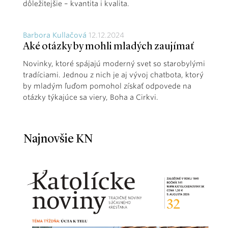
dôležitejšie – kvantita i kvalita.
Barbora Kullačová
12.12.2024
Aké otázky by mohli mladých zaujímať
Novinky, ktoré spájajú moderný svet so starobylými
tradíciami. Jednou z nich je aj vývoj chatbota, ktorý
by mladým ľuďom pomohol získať odpovede na
otázky týkajúce sa viery, Boha a Cirkvi.
Najnovšie KN