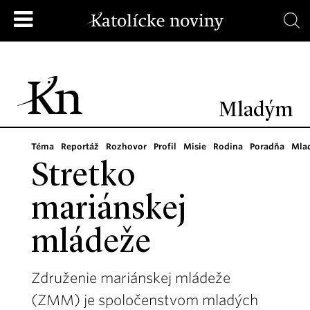
Mladým
Téma
Reportáž
Rozhovor
Profil
Misie
Rodina
Poradňa
Mla
Stretko
mariánskej
mládeže
Združenie mariánskej mládeže
(ZMM) je spoločenstvom mladých