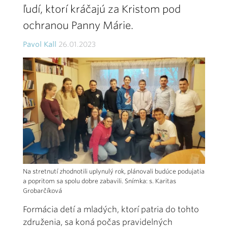
ľudí, ktorí kráčajú za Kristom pod
ochranou Panny Márie.
Pavol Kall
26.01.2023
Na stretnutí zhodnotili uplynulý rok, plánovali budúce podujatia
a popritom sa spolu dobre zabavili. Snímka: s. Karitas
Grobarčíková
Formácia detí a mladých, ktorí patria do tohto
združenia, sa koná počas pravidelných