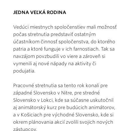
JEDNA VEĽKÁ RODINA
Vedúci miestnych spoločenstiev mali možnosť
počas stretnutia predstaviť ostatným
účastníkom činnosť spoločenstva, do ktorého
patria a ktoré funguje v ich farnostiach. Tak sa
navzájom povzbudili vo viere a zároveň si
vymenili aj nové nápady na aktivity či
podujatia.
Pracovné stretnutia sa tento rok konali pre
západné Slovensko v Nitre, pre stredné
Slovensko v Lokci, kde sa súčasne uskutočnil
aj animátorský kurz pre budúcich animátorov,
a v Košiciach pre východné Slovensko, kde si
okrem plánovania akcií zvolili svojich nových
zástupcov.