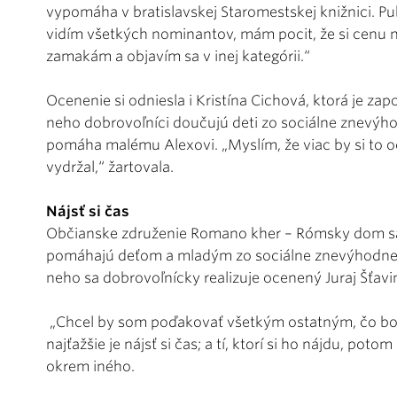
vypomáha v bratislavskej Staromestskej knižnici. 
vidím všetkých nominantov, mám pocit, že si cenu n
zamakám a objavím sa v inej kategórii.“
Ocenenie si odniesla i Kristína Cichová, ktorá je z
neho dobrovoľníci doučujú deti zo sociálne znevýh
pomáha malému Alexovi. „Myslím, že viac by si to oc
vydržal,“ žartovala.
Nájsť si čas
Občianske združenie Romano kher – Rómsky dom sa 
pomáhajú deťom a mladým zo sociálne znevýhodnené
neho sa dobrovoľnícky realizuje ocenený Juraj Šťavi
„Chcel by som poďakovať všetkým ostatným, čo boli
najťažšie je nájsť si čas; a tí, ktorí si ho nájdu, pot
okrem iného.