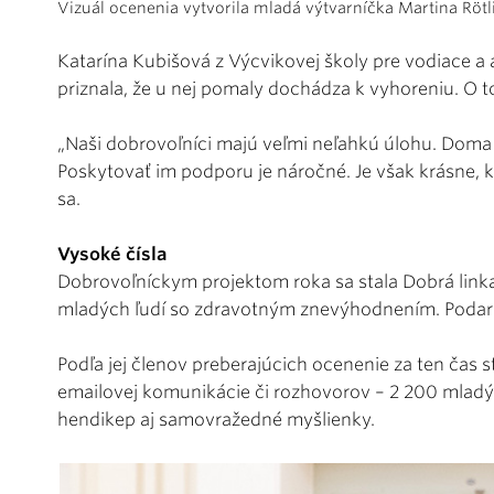
Vizuál ocenenia vytvorila mladá výtvarníčka Martina Röt
Katarína Kubišová z Výcvikovej školy pre vodiace a 
priznala, že u nej pomaly dochádza k vyhoreniu. O t
„Naši dobrovoľníci majú veľmi neľahkú úlohu. Doma
Poskytovať im podporu je náročné. Je však krásne, 
sa.
Vysoké čísla
Dobrovoľníckym projektom roka sa stala Dobrá link
mladých ľudí so zdravotným znevýhodnením. Podarilo 
Podľa jej členov preberajúcich ocenenie za ten čas 
emailovej komunikácie či rozhovorov – 2 200 mladým
hendikep aj samovražedné myšlienky.