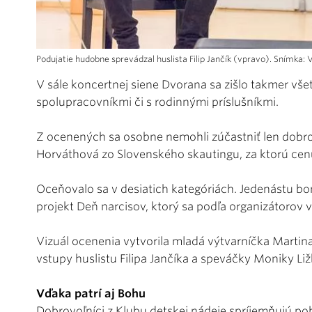
Podujatie hudobne sprevádzal huslista Filip Jančík (vpravo). Snímka:
V sále koncertnej siene Dvorana sa zišlo takmer vše
spolupracovníkmi či s rodinnými príslušníkmi.
Z ocenených sa osobne nemohli zúčastniť len dobro
Horváthová zo Slovenského skautingu, za ktorú cen
Oceňovalo sa v desiatich kategóriách. Jedenástu bon
projekt Deň narcisov, ktorý sa podľa organizátorov 
Vizuál ocenenia vytvorila mladá výtvarníčka Martin
vstupy huslistu Filipa Jančíka a speváčky Moniky Liž
Vďaka patrí aj Bohu
Dobrovoľníci z Klubu detskej nádeje spríjemňujú p