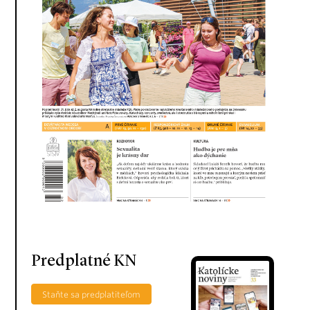
Predplatné KN
Staňte sa predplatiteľom