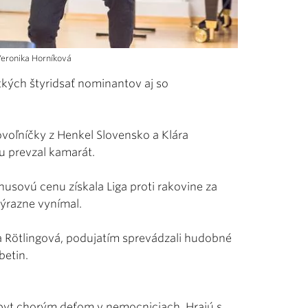
 Veronika Horníková
tkých štyridsať nominantov aj so
voľníčky z Henkel Slovensko a Klára
u prevzal kamarát.
usovú cenu získala Liga proti rakovine za
výrazne vynímal.
a Rötlingová, podujatím sprevádzali hudobné
betin.
obyt chorým deťom v nemocniciach. Hrajú s