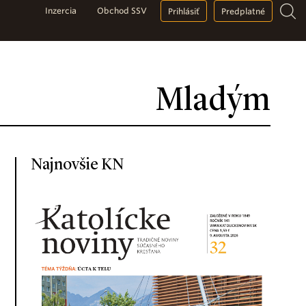
Inzercia
Obchod SSV
Prihlásiť
Predplatné
Mladým
Najnovšie KN