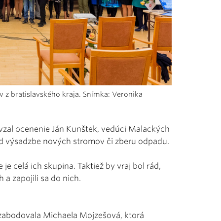
 z bratislavského kraja. Snímka: Veronika
evzal ocenenie Ján Kunštek, vedúci Malackých
lad výsadzbe nových stromov či zberu odpadu.
 je celá ich skupina. Taktiež by vraj bol rád,
h a zapojili sa do nich.
c zabodovala Michaela Mojzešová, ktorá