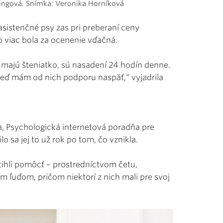
lingová. Snímka: Veronika Horníková
asistenčné psy zas pri preberaní ceny
o viac bola za ocenenie vďačná.
 majú šteniatko, sú nasadení 24 hodín denne.
keď mám od nich podporu naspäť,“ vyjadrila
a, Psychologická internetová poradňa pre
sa jej to už rok po tom, čo vznikla.
stihli pomôcť – prostredníctvom četu,
 ľuďom, pričom niektorí z nich mali pre svoj