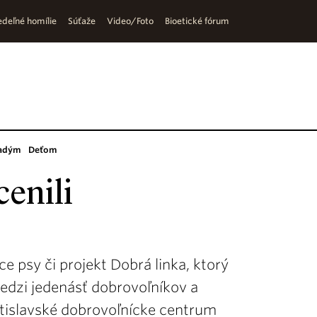
deľné homílie
Súťaže
Video/Foto
Bioetické fórum
adým
Deťom
enili
ce psy či projekt Dobrá linka, ktorý
edzi jedenásť dobrovoľníkov a
atislavské dobrovoľnícke centrum