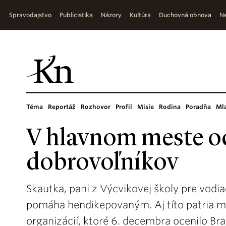
Spravodajstvo
Publicistika
Názory
Kultúra
Duchovná obnova
Ne
Téma
Reportáž
Rozhovor
Profil
Misie
Rodina
Poradňa
Ml
V hlavnom meste oc
dobrovoľníkov
Skautka, pani z Výcvikovej školy pre vodia
pomáha hendikepovaným. Aj títo patria m
organizácií, ktoré 6. decembra ocenilo Br