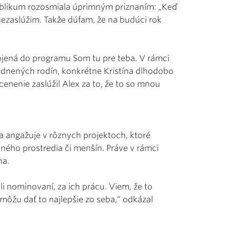
Publikum rozosmiala úprimným priznaním: „Keď
ezaslúžim. Takže dúfam, že na budúci rok
apojená do programu Som tu pre teba. V rámci
odnených rodín, konkrétne Kristína dlhodobo
enenie zaslúžil Alex za to, že to so mnou
angažuje v rôznych projektoch, ktoré
ho prostredia či menšín. Práve v rámci
na.
 nominovaní, za ich prácu. Viem, že to
om môžu dať to najlepšie zo seba,“ odkázal