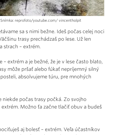
 Snímka: reprofoto/youtube.com/ vincentholpit
etávame sa s nimi bežne. Ideš počas celej noci
Väčšinu trasy prechádzaš po lese. Už len
 strach – extrém.
– extrém a je bežné, že je v lese často blato,
asy môže pršať alebo fúkať nepríjemný silný
v posteli, absolvujeme túru, pre mnohých
e niekde počas trasy počká. Zo svojho
 extrém. Možno ťa začne tlačiť obuv a budeš
ociťuješ aj bolesť – extrém. Veľa účastníkov