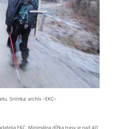
obetu. Snímka: archív –EKC–
adatelia EKC. Minimálna dĺžka trasy je nad 40