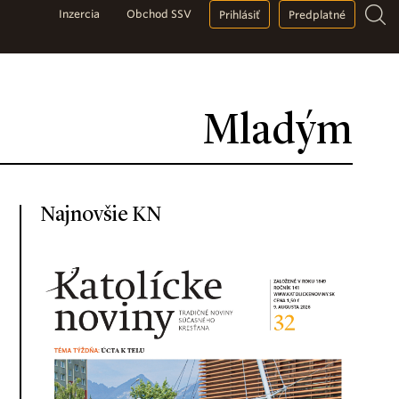
Inzercia
Obchod SSV
Prihlásiť
Predplatné
Mladým
Najnovšie KN