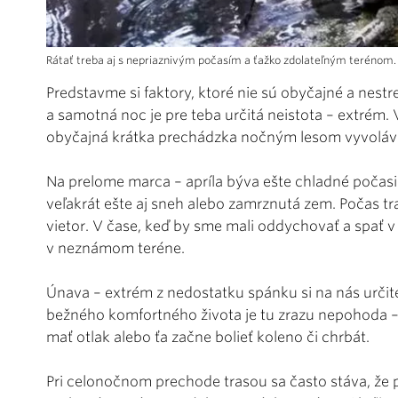
Rátať treba aj s nepriaznivým počasím a ťažko zdolateľným terénom.
Predstavme si faktory, ktoré nie sú obyčajné a nestr
a samotná noc je pre teba určitá neistota – extrém. 
obyčajná krátka prechádzka nočným lesom vyvoláva
Na prelome marca – apríla býva ešte chladné počasie 
veľakrát ešte aj sneh alebo zamrznutá zem. Počas tr
vietor. V čase, keď by sme mali oddychovať a spať 
v neznámom teréne.
Únava – extrém z nedostatku spánku si na nás určit
bežného komfortného života je tu zrazu nepohoda –
mať otlak alebo ťa začne bolieť koleno či chrbát.
Pri celonočnom prechode trasou sa často stáva, že p