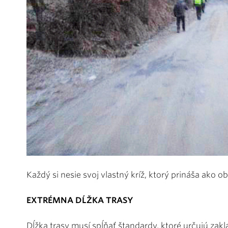
Každý si nesie svoj vlastný kríž, ktorý prináša ako 
EXTRÉMNA DĹŽKA TRASY
Dĺžka trasy musí spĺňať štandardy, ktoré určujú zakl