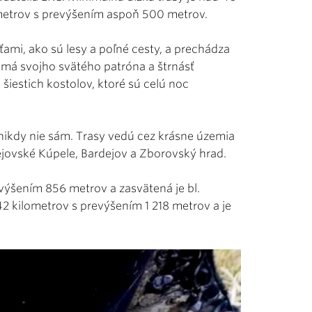
metrov s prevýšením aspoň 500 metrov.
mi, ako sú lesy a poľné cesty, a prechádza
 má svojho svätého patróna a štrnásť
 šiestich kostolov, ktoré sú celú noc
nikdy nie sám. Trasy vedú cez krásne územia
ejovské Kúpele, Bardejov a Zborovský hrad.
revýšením 856 metrov a zasvätená je bl.
2 kilometrov s prevýšením 1 218 metrov a je