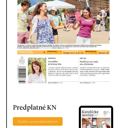
Predplatné KN
Staňte sa predplatiteľom