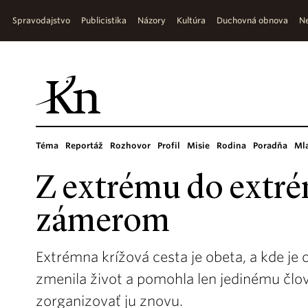
Spravodajstvo
Publicistika
Názory
Kultúra
Duchovná obnova
Ne
Téma
Reportáž
Rozhovor
Profil
Misie
Rodina
Poradňa
Ml
Z extrému do extré
zámerom
Extrémna krížová cesta je obeta, a kde je o
zmenila život a pomohla len jedinému člove
zorganizovať ju znovu.