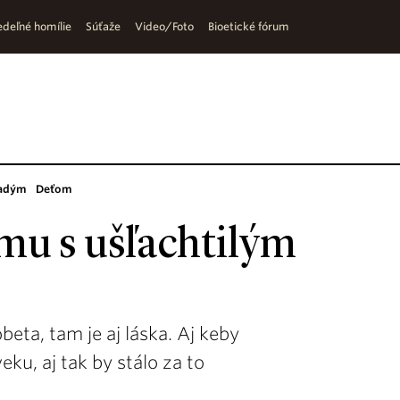
deľné homílie
Súťaže
Video/Foto
Bioetické fórum
adým
Deťom
mu s ušľachtilým
beta, tam je aj láska. Aj keby
ku, aj tak by stálo za to