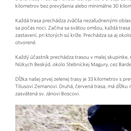
kilometrov bez prevýšenia alebo minimálne 30 kilo
Každá trasa prechádza zväčša nezaľudnenými oblasťa
sa počas noci. Začína sa svätou omšou, každá trasa
zastavení, pri ktorých sú kríže. Prechádza sa aj okolo
otvorené.
Každý účastník prechádza trasou v malej skupinke, 
Nízkych Beskýd, okolo Stebníckej Magury, cez Bard
Dĺžka našej prvej zelenej trasy je 33 kilometrov s p
Titusovi Zemanovi. Druhá, červená trasa, má dĺžku 4
zasvätená sv. Jánovi Boscovi.