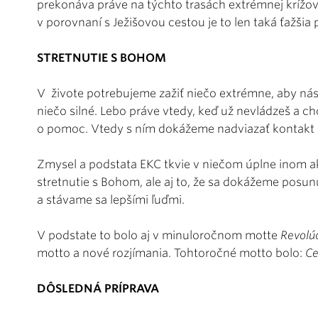
prekonáva práve na týchto trasách extrémnej krížov
v porovnaní s Ježišovou cestou je to len taká ťažšia
STRETNUTIE S BOHOM
V živote potrebujeme zažiť niečo extrémne, aby ná
niečo silné. Lebo práve vtedy, keď už nevládzeš a ch
o pomoc. Vtedy s ním dokážeme nadviazať kontakt 
Zmysel a podstata EKC tkvie v niečom úplne inom ako 
stretnutie s Bohom, ale aj to, že sa dokážeme pos
a stávame sa lepšími ľuďmi.
V podstate to bolo aj v minuloročnom motte
Revolúc
motto a nové rozjímania. Tohtoročné motto bolo:
Ce
DÔSLEDNÁ PRÍPRAVA