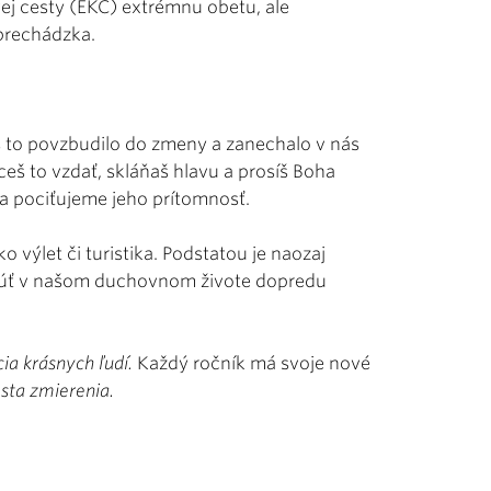
ej cesty (EKC) extrémnu obetu, ale
 prechádzka.
s to povzbudilo do zmeny a zanechalo v nás
ceš to vzdať, skláňaš hlavu a prosíš Boha
a pociťujeme jeho prítomnosť.
výlet či turistika. Podstatou je naozaj
unúť v našom duchovnom živote dopredu
ia krásnych ľudí.
Každý ročník má svoje nové
sta zmierenia.