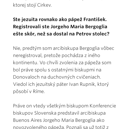
ktorej stojí Cirkev.
Ste jezuita rovnako ako pápež František.
Registrovali ste Jorgeho Maria Bergoglia
ešte skôr, než sa dostal na Petrov stolec?
Nie, predtým som arcibiskupa Bergoglia vôbec
neregistroval, pretože pochádza z iného
kontinentu. Vo chvíli zvolenia za pápeža som
bol práve spolu s ostatnými biskupmi na
Donovaloch na duchovných cvičeniach.
Viedol ich jezuitský páter Ivan Rupnik, ktorý
pôsobí v Ríme.
Práve on vtedy všetkým biskupom Konferencie
biskupov Slovenska predstavil arcibiskupa
Buenos Aires Jorgeho Maria Bergoglia ako
novozvoleného pápeža. Poznali sa už totiž z