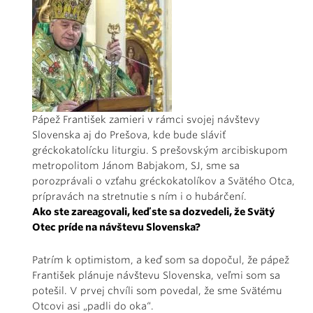
Pápež František zamieri v rámci svojej návštevy
Slovenska aj do Prešova, kde bude sláviť
gréckokatolícku liturgiu. S prešovským arcibiskupom
metropolitom Jánom Babjakom, SJ, sme sa
porozprávali o vzťahu gréckokatolíkov a Svätého Otca,
prípravách na stretnutie s ním i o hubárčení.
Ako ste zareagovali, keď ste sa dozvedeli, že Svätý
Otec príde na návštevu Slovenska?
Patrím k optimistom, a keď som sa dopočul, že pápež
František plánuje návštevu Slovenska, veľmi som sa
potešil. V prvej chvíli som povedal, že sme Svätému
Otcovi asi „padli do oka“.