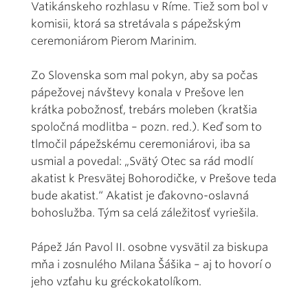
Vatikánskeho rozhlasu v Ríme. Tiež som bol v
komisii, ktorá sa stretávala s pápežským
ceremoniárom Pierom Marinim.
Zo Slovenska som mal pokyn, aby sa počas
pápežovej návštevy konala v Prešove len
krátka pobožnosť, trebárs moleben (kratšia
spoločná modlitba – pozn. red.). Keď som to
tlmočil pápežskému ceremoniárovi, iba sa
usmial a povedal: „Svätý Otec sa rád modlí
akatist k Presvätej Bohorodičke, v Prešove teda
bude akatist.“ Akatist je ďakovno-oslavná
bohoslužba. Tým sa celá záležitosť vyriešila.
Pápež Ján Pavol II. osobne vysvätil za biskupa
mňa i zosnulého Milana Šášika – aj to hovorí o
jeho vzťahu ku gréckokatolíkom.