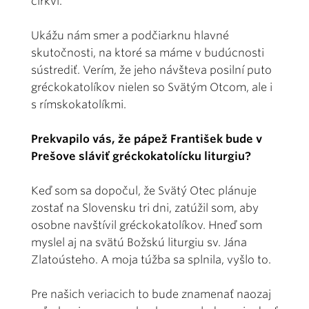
cirkvi.
Ukážu nám smer a podčiarknu hlavné
skutočnosti, na ktoré sa máme v budúcnosti
sústrediť. Verím, že jeho návšteva posilní puto
gréckokatolíkov nielen so Svätým Otcom, ale i
s rímskokatolíkmi.
Prekvapilo vás, že pápež František bude v
Prešove sláviť gréckokatolícku liturgiu?
Keď som sa dopočul, že Svätý Otec plánuje
zostať na Slovensku tri dni, zatúžil som, aby
osobne navštívil gréckokatolíkov. Hneď som
myslel aj na svätú Božskú liturgiu sv. Jána
Zlatoústeho. A moja túžba sa splnila, vyšlo to.
Pre našich veriacich to bude znamenať naozaj