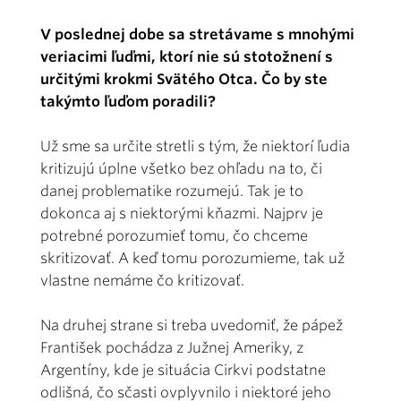
V poslednej dobe sa stretávame s mnohými
veriacimi ľuďmi, ktorí nie sú stotožnení s
určitými krokmi Svätého Otca. Čo by ste
takýmto ľuďom poradili?
Už sme sa určite stretli s tým, že niektorí ľudia
kritizujú úplne všetko bez ohľadu na to, či
danej problematike rozumejú. Tak je to
dokonca aj s niektorými kňazmi. Najprv je
potrebné porozumieť tomu, čo chceme
skritizovať. A keď tomu porozumieme, tak už
vlastne nemáme čo kritizovať.
Na druhej strane si treba uvedomiť, že pápež
František pochádza z Južnej Ameriky, z
Argentíny, kde je situácia Cirkvi podstatne
odlišná, čo sčasti ovplyvnilo i niektoré jeho