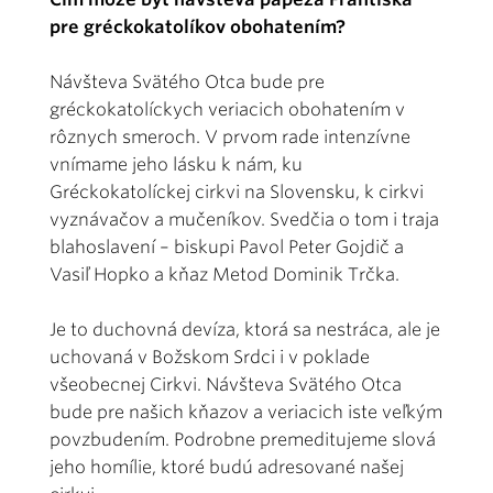
pre gréckokatolíkov obohatením?
Návšteva Svätého Otca bude pre
gréckokatolíckych veriacich obohatením v
rôznych smeroch. V prvom rade intenzívne
vnímame jeho lásku k nám, ku
Gréckokatolíckej cirkvi na Slovensku, k cirkvi
vyznávačov a mučeníkov. Svedčia o tom i traja
blahoslavení – biskupi Pavol Peter Gojdič a
Vasiľ Hopko a kňaz Metod Dominik Trčka.
Je to duchovná devíza, ktorá sa nestráca, ale je
uchovaná v Božskom Srdci i v poklade
všeobecnej Cirkvi. Návšteva Svätého Otca
bude pre našich kňazov a veriacich iste veľkým
povzbudením. Podrobne premeditujeme slová
jeho homílie, ktoré budú adresované našej