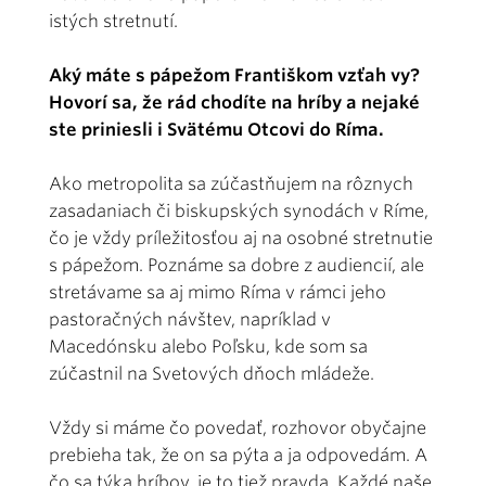
istých stretnutí.
Aký máte s pápežom Františkom vzťah vy?
Hovorí sa, že rád chodíte na hríby a nejaké
ste priniesli i Svätému Otcovi do Ríma.
Ako metropolita sa zúčastňujem na rôznych
zasadaniach či biskupských synodách v Ríme,
čo je vždy príležitosťou aj na osobné stretnutie
s pápežom. Poznáme sa dobre z audiencií, ale
stretávame sa aj mimo Ríma v rámci jeho
pastoračných návštev, napríklad v
Macedónsku alebo Poľsku, kde som sa
zúčastnil na Svetových dňoch mládeže.
Vždy si máme čo povedať, rozhovor obyčajne
prebieha tak, že on sa pýta a ja odpovedám. A
čo sa týka hríbov, je to tiež pravda. Každé naše