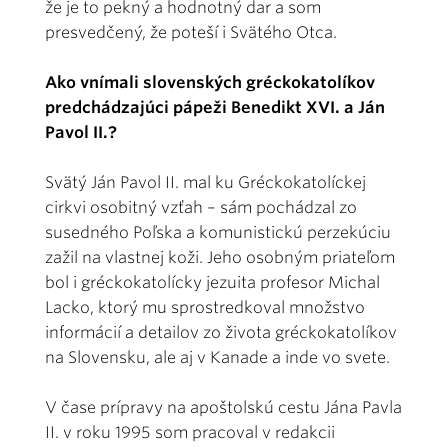
že je to pekný a hodnotný dar a som
presvedčený, že poteší i Svätého Otca.
Ako vnímali slovenských gréckokatolíkov
predchádzajúci pápeži Benedikt XVI. a Ján
Pavol II.?
Svätý Ján Pavol II. mal ku Gréckokatolíckej
cirkvi osobitný vzťah – sám pochádzal zo
susedného Poľska a komunistickú perzekúciu
zažil na vlastnej koži. Jeho osobným priateľom
bol i gréckokatolícky jezuita profesor Michal
Lacko, ktorý mu sprostredkoval množstvo
informácií a detailov zo života gréckokatolíkov
na Slovensku, ale aj v Kanade a inde vo svete.
V čase prípravy na apoštolskú cestu Jána Pavla
II. v roku 1995 som pracoval v redakcii