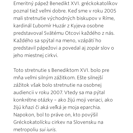
Emeritný pápež Benedikt XVI. gréckokatolíkov
poznal tiež veľmi dobre. Keď sme v roku 2005
mali stretnutie východných biskupov v Ríme,
kardinál Ľubomír Huzár z Kyjeva osobne
predstavoval Svätému Otcovi každého z nás.
Každého sa spýtal na meno, vzápätí ho
predstavil pápežovi a povedal aj zopár slov o
jeho miestnej cirkvi.
Toto stretnutie s Benediktom XVI. bolo pre
mňa veľmi silným zážitkom. Ešte silnejší
zážitok však bolo stretnutie na osobnej
audiencii v roku 2007. Vtedy sa ma pýtal
konkrétne otázky – ako žijú moji veriaci, ako
žijú kňazi či aká veľká je moja eparchia.
Napokon, bol to práve on, kto povýšil
Gréckokatolícku cirkev na Slovensku na
metropoliu
sui iuris
.