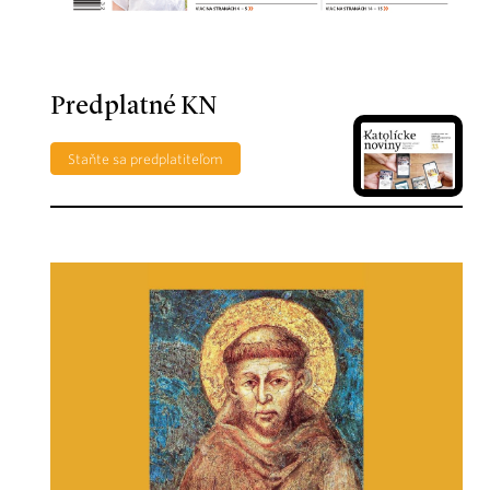
Predplatné KN
Staňte sa predplatiteľom