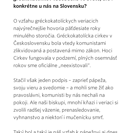
konkrétne u nás na Slovensku?
O vzťahu gréckokatolíckych veriacich
najvýrečnejšie hovoria päťdesiate roky
minulého storočia. Gréckokatolícka cirkev v
Československu bola vtedy komunistami
zlikvidovaná a postavená mimo zákon. Hoci
Cirkev fungovala v podzemí, plných osemnásť
rokov sme oficiálne „neexistovali“.
Stačil však jeden podpis – zaprieť pápeža,
svoju vieru a svedomie – a mohli sme žiť ako
pravoslávni, komunisti by nás nechali na
pokoji. Ale naši biskupi, mnohí kňazi i veriaci si
zvolili radšej väzenie, prenasledovanie,
vyhnanstvo a niektorí i mučenícku smrť.
Taký bol a taký je náš vzťah k pápežovi aj dnes.