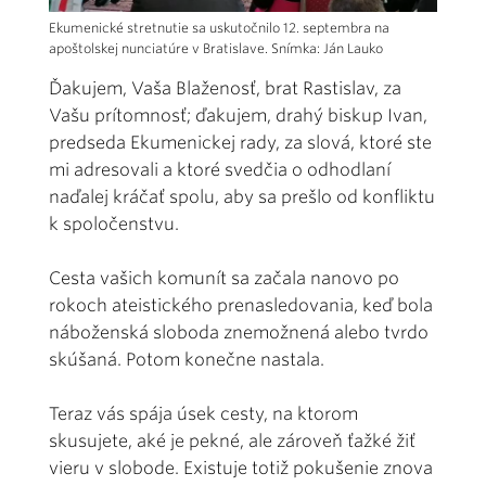
Ekumenické stretnutie sa uskutočnilo 12. septembra na
apoštolskej nunciatúre v Bratislave. Snímka: Ján Lauko
Ďakujem, Vaša Blaženosť, brat Rastislav, za
Vašu prítomnosť; ďakujem, drahý biskup Ivan,
predseda Ekumenickej rady, za slová, ktoré ste
mi adresovali a ktoré svedčia o odhodlaní
naďalej kráčať spolu, aby sa prešlo od konfliktu
k spoločenstvu.
Cesta vašich komunít sa začala nanovo po
rokoch ateistického prenasledovania, keď bola
náboženská sloboda znemožnená alebo tvrdo
skúšaná. Potom konečne nastala.
Teraz vás spája úsek cesty, na ktorom
skusujete, aké je pekné, ale zároveň ťažké žiť
vieru v slobode. Existuje totiž pokušenie znova