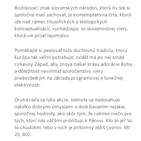
Rozlišovací znak slovanských národov, ktorý by ste si
spoločne mali zachovať, je kontemplatívna črta, ktorá
ide nad rámec filozofických a teologických
konceptualizácií, vychádzajúc zo skúsenostnej viery,
ktorá vie prijať tajomstvo.
Pomáhajte si pestovať túto duchovnú tradíciu, ktorú
Európa tak veľmi potrebuje; zvlášť má po nej smäd
cirkevný Západ, aby znova našiel krásu adorácie Boha
a dôležitosť nevnímať spoločenstvo viery
predovšetkým na základe programovej a funkčnej
efektívnosti.
Druhá rada sa týka akcie. Jednota sa nedosahuje
natoľko dobrými úmyslami a dodržiavaním nejakej
spoločnej hodnoty, ako skôr tým, že robíme niečo pre
tých, ktorí nás väčšmi približujú k Pánovi. Kto to je? Sú
to chudobní, lebo v nich je prítomný Ježiš (porov.
Mt
25, 40).