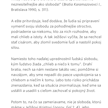
neznesiteľnejšie ako sloboda!“ (
Bratia Karamazovovci I.
,
Bratislava 1990, s. 311).
A ešte pritvrdzuje, keď dodáva, že ľudia sú pripravení
vymeniť svoju slobodu za pohodlnejšie otroctvo,
podriadenie sa niekomu, kto za nich rozhodne, aby
mali chlieb a istoty. A tak Ježišovi vyčíta, že sa nechcel
stať cisárom, aby zlomil svedomie ľudí a nastolil pokoj
silou.
Namiesto toho naďalej uprednostnil ľudskú slobodu,
kým ľudstvo žiada „chlieb a niečo k tomu“. Drahí
bratia, nech sa nám nestane takáto vec; pomôžme si
navzájom, aby sme nepadli do pasce uspokojenia sa s
chlebom a niečím k tomu. Lebo toto riziko prichádza
znenazdania, keď sa situácia znormalizuje, keď sme sa
ustálili a usadili s cieľom zachovať si pokojný život.
Potom to, na čo sa zameriavame, nie je sloboda, ktorú
máme v Ježišovi Kristovi (porov.
Gal
2, 4), jeho