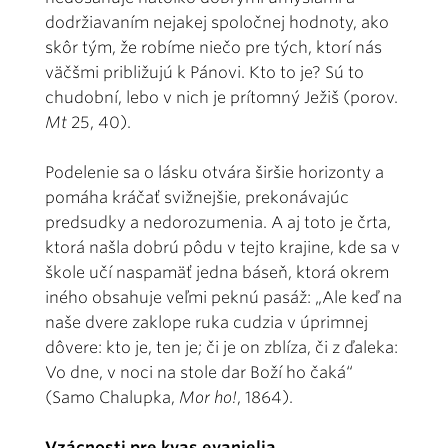
dodržiavaním nejakej spoločnej hodnoty, ako
skôr tým, že robíme niečo pre tých, ktorí nás
väčšmi približujú k Pánovi. Kto to je? Sú to
chudobní, lebo v nich je prítomný Ježiš (porov.
Mt
25, 40).
Podelenie sa o lásku otvára širšie horizonty a
pomáha kráčať svižnejšie, prekonávajúc
predsudky a nedorozumenia. A aj toto je črta,
ktorá našla dobrú pôdu v tejto krajine, kde sa v
škole učí naspamäť jedna báseň, ktorá okrem
iného obsahuje veľmi peknú pasáž: „Ale keď na
naše dvere zaklope ruka cudzia v úprimnej
dôvere: kto je, ten je; či je on zblíza, či z ďaleka:
Vo dne, v noci na stole dar Boží ho čaká“
(Samo Chalupka,
Mor ho!
, 1864).
Vzácnosti pre kvas evanjelia