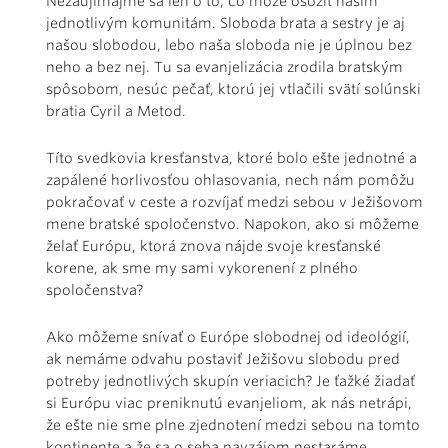
Nezaujímajme sa len o to, čo môže osožiť našim
jednotlivým komunitám. Sloboda brata a sestry je aj
našou slobodou, lebo naša sloboda nie je úplnou bez
neho a bez nej. Tu sa evanjelizácia zrodila bratským
spôsobom, nesúc pečať, ktorú jej vtlačili svätí solúnski
bratia Cyril a Metod.
Títo svedkovia kresťanstva, ktoré bolo ešte jednotné a
zapálené horlivosťou ohlasovania, nech nám pomôžu
pokračovať v ceste a rozvíjať medzi sebou v Ježišovom
mene bratské spoločenstvo. Napokon, ako si môžeme
želať Európu, ktorá znova nájde svoje kresťanské
korene, ak sme my sami vykorenení z plného
spoločenstva?
Ako môžeme snívať o Európe slobodnej od ideológií,
ak nemáme odvahu postaviť Ježišovu slobodu pred
potreby jednotlivých skupín veriacich? Je ťažké žiadať
si Európu viac preniknutú evanjeliom, ak nás netrápi,
že ešte nie sme plne zjednotení medzi sebou na tomto
kontinente a že sa o seba navzájom nestaráme.