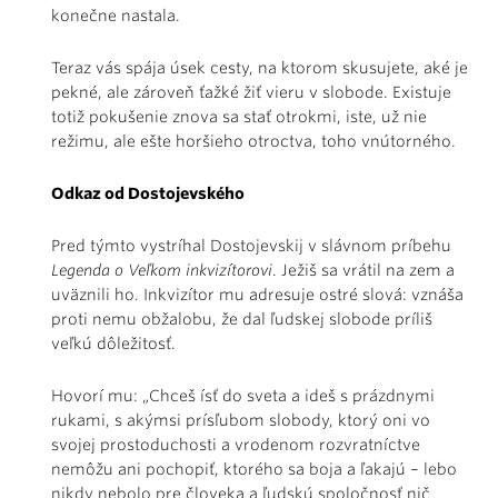
konečne nastala.
Teraz vás spája úsek cesty, na ktorom skusujete, aké je
pekné, ale zároveň ťažké žiť vieru v slobode. Existuje
totiž pokušenie znova sa stať otrokmi, iste, už nie
režimu, ale ešte horšieho otroctva, toho vnútorného.
Odkaz od Dostojevského
Pred týmto vystríhal Dostojevskij v slávnom príbehu
Legenda o Veľkom inkvizítorovi
. Ježiš sa vrátil na zem a
uväznili ho. Inkvizítor mu adresuje ostré slová: vznáša
proti nemu obžalobu, že dal ľudskej slobode príliš
veľkú dôležitosť.
Hovorí mu: „Chceš ísť do sveta a ideš s prázdnymi
rukami, s akýmsi prísľubom slobody, ktorý oni vo
svojej prostoduchosti a vrodenom rozvratníctve
nemôžu ani pochopiť, ktorého sa boja a ľakajú – lebo
nikdy nebolo pre človeka a ľudskú spoločnosť nič