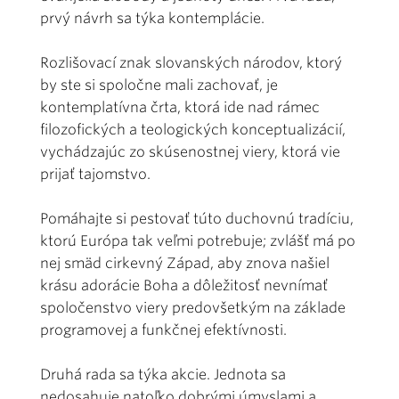
prvý návrh sa týka kontemplácie.
Rozlišovací znak slovanských národov, ktorý
by ste si spoločne mali zachovať, je
kontemplatívna črta, ktorá ide nad rámec
filozofických a teologických konceptualizácií,
vychádzajúc zo skúsenostnej viery, ktorá vie
prijať tajomstvo.
Pomáhajte si pestovať túto duchovnú tradíciu,
ktorú Európa tak veľmi potrebuje; zvlášť má po
nej smäd cirkevný Západ, aby znova našiel
krásu adorácie Boha a dôležitosť nevnímať
spoločenstvo viery predovšetkým na základe
programovej a funkčnej efektívnosti.
Druhá rada sa týka akcie. Jednota sa
nedosahuje natoľko dobrými úmyslami a