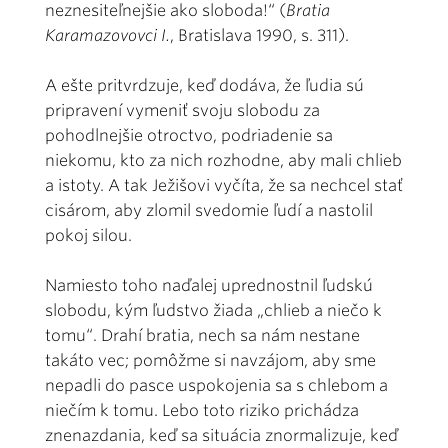
neznesiteľnejšie ako sloboda!“ (
Bratia
Karamazovovci I.
, Bratislava 1990, s. 311).
A ešte pritvrdzuje, keď dodáva, že ľudia sú
pripravení vymeniť svoju slobodu za
pohodlnejšie otroctvo, podriadenie sa
niekomu, kto za nich rozhodne, aby mali chlieb
a istoty. A tak Ježišovi vyčíta, že sa nechcel stať
cisárom, aby zlomil svedomie ľudí a nastolil
pokoj silou.
Namiesto toho naďalej uprednostnil ľudskú
slobodu, kým ľudstvo žiada „chlieb a niečo k
tomu“. Drahí bratia, nech sa nám nestane
takáto vec; pomôžme si navzájom, aby sme
nepadli do pasce uspokojenia sa s chlebom a
niečím k tomu. Lebo toto riziko prichádza
znenazdania, keď sa situácia znormalizuje, keď