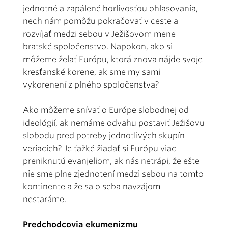
jednotné a zapálené horlivosťou ohlasovania,
nech nám pomôžu pokračovať v ceste a
rozvíjať medzi sebou v Ježišovom mene
bratské spoločenstvo. Napokon, ako si
môžeme želať Európu, ktorá znova nájde svoje
kresťanské korene, ak sme my sami
vykorenení z plného spoločenstva?
Ako môžeme snívať o Európe slobodnej od
ideológií, ak nemáme odvahu postaviť Ježišovu
slobodu pred potreby jednotlivých skupín
veriacich? Je ťažké žiadať si Európu viac
preniknutú evanjeliom, ak nás netrápi, že ešte
nie sme plne zjednotení medzi sebou na tomto
kontinente a že sa o seba navzájom
nestaráme.
Predchodcovia ekumenizmu