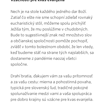
Nech je na stole každého jedného dar Boží.
Zatiaľ čo ešte nie sme schopní zdieľať rovnaký
eucharistický stôl, môžeme spolu prichýliť
Ježiša tým, že mu poslúžime v chudobných.
Bude to sugestívnejší znak než množstvo slov
a občianskej spoločnosti pomôže pochopiť,
zvlášť v tomto bolestnom období, že len vtedy,
keď budeme stáť na strane tých najslabších, sa
dostaneme z pandémie naozaj všetci
spoločne.
Drahí bratia, ďakujem vám za vašu prítomnosť
a za vašu cestu: mierna a pohostinná povaha,
typická pre slovenský ľud, tradičné pokojné
spolunažívanie medzi vami a vaša spolupráca
pre dobro krajiny sú vzácne pre kvas evanjelia.