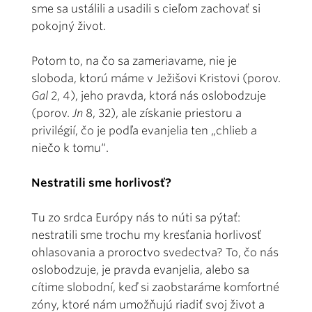
sme sa ustálili a usadili s cieľom zachovať si
pokojný život.
Potom to, na čo sa zameriavame, nie je
sloboda, ktorú máme v Ježišovi Kristovi (porov.
Gal
2, 4), jeho pravda, ktorá nás oslobodzuje
(porov.
Jn
8, 32), ale získanie priestoru a
privilégií, čo je podľa evanjelia ten „chlieb a
niečo k tomu“.
Nestratili sme horlivosť?
Tu zo srdca Európy nás to núti sa pýtať:
nestratili sme trochu my kresťania horlivosť
ohlasovania a proroctvo svedectva? To, čo nás
oslobodzuje, je pravda evanjelia, alebo sa
cítime slobodní, keď si zaobstaráme komfortné
zóny, ktoré nám umožňujú riadiť svoj život a