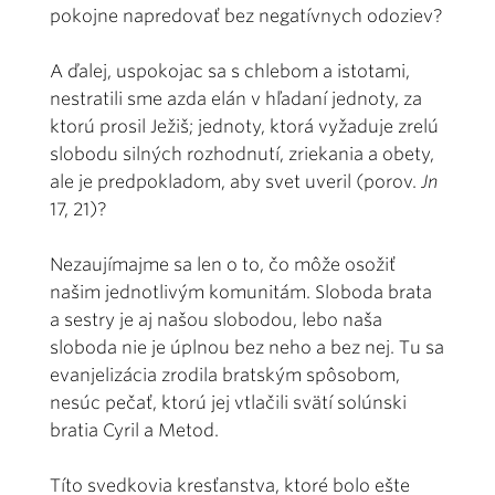
pokojne napredovať bez negatívnych odoziev?
A ďalej, uspokojac sa s chlebom a istotami,
nestratili sme azda elán v hľadaní jednoty, za
ktorú prosil Ježiš; jednoty, ktorá vyžaduje zrelú
slobodu silných rozhodnutí, zriekania a obety,
ale je predpokladom, aby svet uveril (porov.
Jn
17, 21)?
Nezaujímajme sa len o to, čo môže osožiť
našim jednotlivým komunitám. Sloboda brata
a sestry je aj našou slobodou, lebo naša
sloboda nie je úplnou bez neho a bez nej. Tu sa
evanjelizácia zrodila bratským spôsobom,
nesúc pečať, ktorú jej vtlačili svätí solúnski
bratia Cyril a Metod.
Títo svedkovia kresťanstva, ktoré bolo ešte