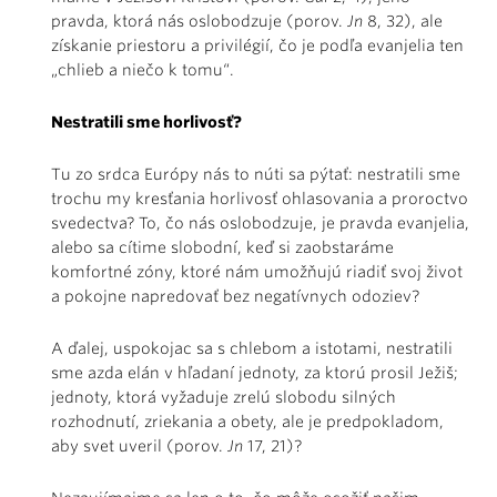
pravda, ktorá nás oslobodzuje (porov.
Jn
8, 32), ale
získanie priestoru a privilégií, čo je podľa evanjelia ten
„chlieb a niečo k tomu“.
Nestratili sme horlivosť?
Tu zo srdca Európy nás to núti sa pýtať: nestratili sme
trochu my kresťania horlivosť ohlasovania a proroctvo
svedectva? To, čo nás oslobodzuje, je pravda evanjelia,
alebo sa cítime slobodní, keď si zaobstaráme
komfortné zóny, ktoré nám umožňujú riadiť svoj život
a pokojne napredovať bez negatívnych odoziev?
A ďalej, uspokojac sa s chlebom a istotami, nestratili
sme azda elán v hľadaní jednoty, za ktorú prosil Ježiš;
jednoty, ktorá vyžaduje zrelú slobodu silných
rozhodnutí, zriekania a obety, ale je predpokladom,
aby svet uveril (porov.
Jn
17, 21)?