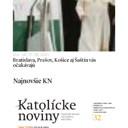
kbs .sk
|
31.08.2021
Bratislava, Prešov, Košice aj Šaštín vás
očakávajú
Najnovšie KN