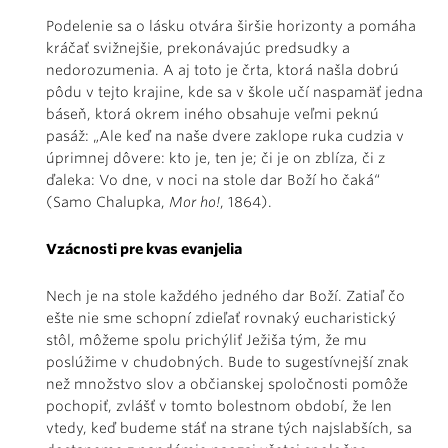
Podelenie sa o lásku otvára širšie horizonty a pomáha
kráčať svižnejšie, prekonávajúc predsudky a
nedorozumenia. A aj toto je črta, ktorá našla dobrú
pôdu v tejto krajine, kde sa v škole učí naspamäť jedna
báseň, ktorá okrem iného obsahuje veľmi peknú
pasáž: „Ale keď na naše dvere zaklope ruka cudzia v
úprimnej dôvere: kto je, ten je; či je on zblíza, či z
ďaleka: Vo dne, v noci na stole dar Boží ho čaká“
(Samo Chalupka,
Mor ho!
, 1864).
Vzácnosti pre kvas evanjelia
Nech je na stole každého jedného dar Boží. Zatiaľ čo
ešte nie sme schopní zdieľať rovnaký eucharistický
stôl, môžeme spolu prichýliť Ježiša tým, že mu
poslúžime v chudobných. Bude to sugestívnejší znak
než množstvo slov a občianskej spoločnosti pomôže
pochopiť, zvlášť v tomto bolestnom období, že len
vtedy, keď budeme stáť na strane tých najslabších, sa