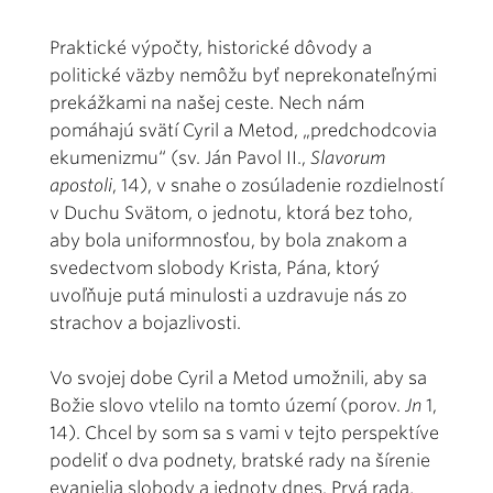
Praktické výpočty, historické dôvody a
politické väzby nemôžu byť neprekonateľnými
prekážkami na našej ceste. Nech nám
pomáhajú svätí Cyril a Metod, „predchodcovia
ekumenizmu“ (sv. Ján Pavol II.,
Slavorum
apostoli
, 14), v snahe o zosúladenie rozdielností
v Duchu Svätom, o jednotu, ktorá bez toho,
aby bola uniformnosťou, by bola znakom a
svedectvom slobody Krista, Pána, ktorý
uvoľňuje putá minulosti a uzdravuje nás zo
strachov a bojazlivosti.
Vo svojej dobe Cyril a Metod umožnili, aby sa
Božie slovo vtelilo na tomto území (porov.
Jn
1,
14). Chcel by som sa s vami v tejto perspektíve
podeliť o dva podnety, bratské rady na šírenie
evanjelia slobody a jednoty dnes. Prvá rada,