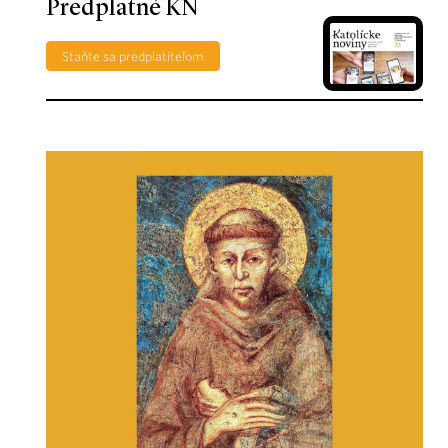
Predplatné KN
Staňte sa predplatiteľom