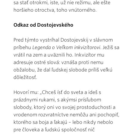
sa stať otrokmi, iste, už nie režimu, ale ešte
horšieho otroctva, toho vnútorného.
Odkaz od Dostojevského
Pred týmto vystríhal Dostojevskij v slávnom
príbehu
Legenda o Veľkom inkvizítorovi
. Ježiš sa
vrátil na zem a uväznili ho. Inkvizítor mu
adresuje ostré slová: vznáša proti nemu
obžalobu, že dal ľudskej slobode príliš veľkú
dôležitosť.
Hovorí mu: „Chceš ísť do sveta a ideš s
prázdnymi rukami, s akýmsi prísľubom
slobody, ktorý oni vo svojej prostoduchosti a
vrodenom rozvratníctve nemôžu ani pochopiť,
ktorého sa boja a ľakajú – lebo nikdy nebolo
pre človeka a ľudskú spoločnosť nič