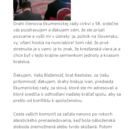
Drahí členovia Ekumenickej rady cirkví v SR, srdečne
vás pozdravujem a ďakujem vám, že ste prijali
pozvanie a vyšli mi v ústrety: ja, pútnik na Slovensku;
vy, vítaní hostia na nunciatúre! Som rád, že prvé
stretnutie je s vami: je to znak, že kresťanská viera je a
chce byť v tejto krajine semienkom jednoty a kvasom
bratstva.
Ďakujem, Vaša Blaženosť, brat Rastislav, za Vašu
prítomnosť; ďakujem, drahý biskup Ivan, predseda
Ekumenickej rady, za slová, ktoré ste mi adresovali a
ktoré svedčia o odhodlaní naďalej kráčať spolu, aby sa
prešlo od konfliktu k spoločenstvu.
Cesta vašich komunít sa začala nanovo po rokoch
ateistického prenasledovania, keď bola náboženská
sloboda znemožnená alebo tvrdo skúšaná. Potom