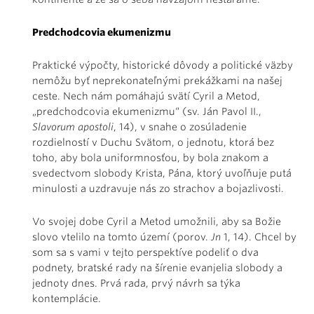
Predchodcovia ekumenizmu
Praktické výpočty, historické dôvody a politické väzby
nemôžu byť neprekonateľnými prekážkami na našej
ceste. Nech nám pomáhajú svätí Cyril a Metod,
„predchodcovia ekumenizmu“ (sv. Ján Pavol II.,
Slavorum apostoli
, 14), v snahe o zosúladenie
rozdielností v Duchu Svätom, o jednotu, ktorá bez
toho, aby bola uniformnosťou, by bola znakom a
svedectvom slobody Krista, Pána, ktorý uvoľňuje putá
minulosti a uzdravuje nás zo strachov a bojazlivosti.
Vo svojej dobe Cyril a Metod umožnili, aby sa Božie
slovo vtelilo na tomto území (porov.
Jn
1, 14). Chcel by
som sa s vami v tejto perspektíve podeliť o dva
podnety, bratské rady na šírenie evanjelia slobody a
jednoty dnes. Prvá rada, prvý návrh sa týka
kontemplácie.