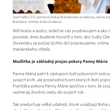
Jozef Haľko (57), pomocný biskup Bratislavskej arcidiecézy, počas p
Bratislave. Snímka: Erika Litváková
Milí bratia a sestry, srdečne vás pozdravujem a ak
povedal, dnes budeme hovoriť o tom, ako Svätý Otec
Slovensku sa počas týchto dní pripravujeme, vním
mariánskeho ctiteľa.
Modlitba je základný prejav pokory Panny Márie
Panna Mária patrí k zástupom ľudí pokorných srdcom,
svojich kníh, ale prostredníctvom ktorých Boh pripr
Františka pokora Panny Márie spočíva v tom, že svoj
vezme jej životnú cestu do svojich rúk.
Tak predurčuje veľké udalosti, ktoré uvádzajú Boha 