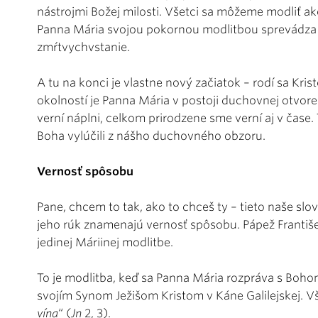
nástrojmi Božej milosti. Všetci sa môžeme modliť a
Panna Mária svojou pokornou modlitbou sprevádza J
zmŕtvychvstanie.
A tu na konci je vlastne nový začiatok – rodí sa Kri
okolností je Panna Mária v postoji duchovnej otvoren
verní náplni, celkom prirodzene sme verní aj v čas
Boha vylúčili z nášho duchovného obzoru.
Vernosť spôsobu
Pane, chcem to tak, ako to chceš ty – tieto naše s
jeho rúk znamenajú vernosť spôsobu. Pápež Františ
jedinej Máriinej modlitbe.
To je modlitba, keď sa Panna Mária rozpráva s Bo
svojím Synom Ježišom Kristom v Káne Galilejskej. Vš
vína
“ (
Jn
2, 3).