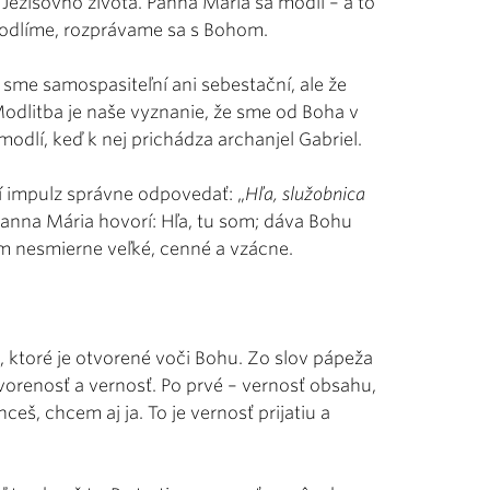
Ježišovho života. Panna Mária sa modlí – a to
 modlíme, rozprávame sa s Bohom.
sme samospasiteľní ani sebestační, ale že
Modlitba je naše vyznanie, že sme od Boha v
odlí, keď k nej prichádza archanjel Gabriel.
ží impulz správne odpovedať: „
Hľa, služobnica
 Panna Mária hovorí: Hľa, tu som; dáva Bohu
tom nesmierne veľké, cenné a vzácne.
a, ktoré je otvorené voči Bohu. Zo slov pápeža
tvorenosť a vernosť. Po prvé – vernosť obsahu,
ceš, chcem aj ja. To je vernosť prijatiu a