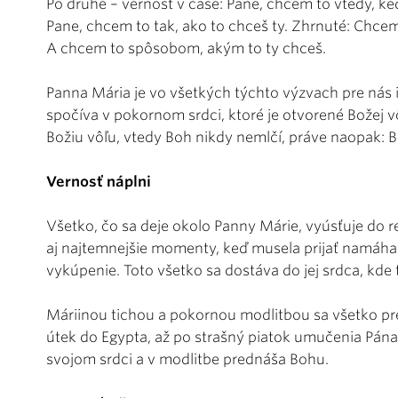
Po druhé – vernosť v čase: Pane, chcem to vtedy, keď
Pane, chcem to tak, ako to chceš ty. Zhrnuté: Chcem
A chcem to spôsobom, akým to ty chceš.
Panna Mária je vo všetkých týchto výzvach pre nás i
spočíva v pokornom srdci, ktoré je otvorené Božej vô
Božiu vôľu, vtedy Boh nikdy nemlčí, práve naopak: 
Vernosť náplni
Všetko, čo sa deje okolo Panny Márie, vyúsťuje do refl
aj najtemnejšie momenty, keď musela prijať namáhav
vykúpenie. Toto všetko sa dostáva do jej srdca, kde
Máriinou tichou a pokornou modlitbou sa všetko pre
útek do Egypta, až po strašný piatok umučenia Pána
svojom srdci a v modlitbe prednáša Bohu.