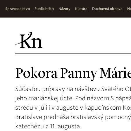
Spravodajstvo
Publicistika
Názory
Kultúra
Duchovná obnova
Ne
Pokora Panny Márie 
Súčasťou prípravy na návštevu Svätého Ot
jeho mariánskej úcte. Pod názvom S pápe
stredu v júli i v auguste v kapucínskom Ko
Bratislave prednáša bratislavský pomocný
katechézu z 11. augusta.