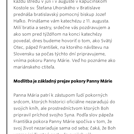
každú stredu v júli i v auguste v kapucínskom
Kostole sv. Štefana Uhorského v Bratislave
prednáša bratislavský pomocný biskup Jozef
Haľko. Prinášame vám katechézu z 11. augusta.
Milí bratia a sestry, srdečne vás pozdravujem a
ako som pred týždňom na konci katechézy
povedal, dnes budeme hovoriť o tom, ako Svätý
Otec, pápež František, na ktorého návštevu na
Slovensku sa počas týchto dní pripravujeme,
vníma pokoru Panny Márie. Veď ho poznáme ako
mariánskeho ctiteľa.
Modlitba je základný prejav pokory Panny Márie
Panna Mária patrí k zástupom ľudí pokorných
srdcom, ktorých historici oficiálne nezaraďujú do
svojich kníh, ale prostredníctvom ktorých Boh
pripravil príchod svojho Syna. Podľa slov pápeža
Františka pokora Panny Márie spočíva v tom, že
svoj život nezariaďuje sama od seba; čaká, že Boh