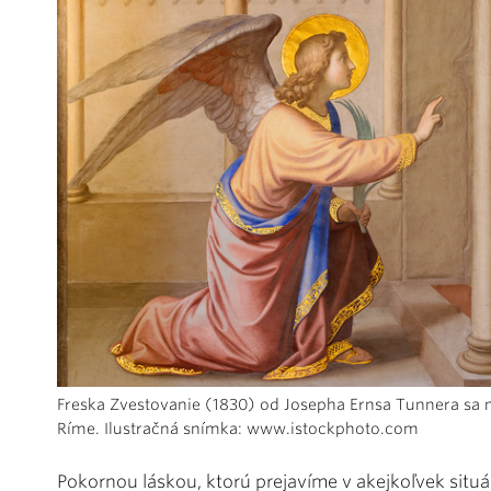
Freska Zvestovanie (1830) od Josepha Ernsa Tunnera sa na
Ríme. Ilustračná snímka: www.istockphoto.com
Pokornou láskou, ktorú prejavíme v akejkoľvek situ