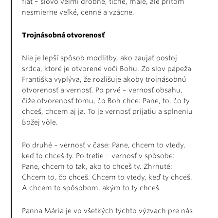
fiat – slovo veľmi drobné, tiché, malé, ale pritom
nesmierne veľké, cenné a vzácne.
Trojnásobná otvorenosť
Nie je lepší spôsob modlitby, ako zaujať postoj
srdca, ktoré je otvorené voči Bohu. Zo slov pápeža
Františka vyplýva, že rozlišuje akoby trojnásobnú
otvorenosť a vernosť. Po prvé – vernosť obsahu,
čiže otvorenosť tomu, čo Boh chce: Pane, to, čo ty
chceš, chcem aj ja. To je vernosť prijatiu a splneniu
Božej vôle.
Po druhé – vernosť v čase: Pane, chcem to vtedy,
keď to chceš ty. Po tretie – vernosť v spôsobe:
Pane, chcem to tak, ako to chceš ty. Zhrnuté:
Chcem to, čo chceš. Chcem to vtedy, keď ty chceš.
A chcem to spôsobom, akým to ty chceš.
Panna Mária je vo všetkých týchto výzvach pre nás