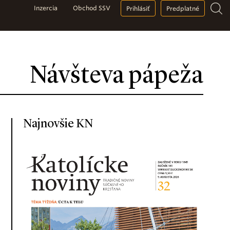
Inzercia
Obchod SSV
Prihlásiť
Predplatné
Návšteva pápeža
Najnovšie KN