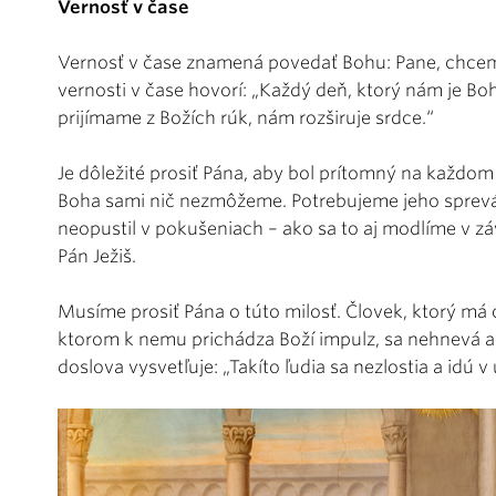
Vernosť v čase
Vernosť v čase znamená povedať Bohu: Pane, chcem t
vernosti v čase hovorí: „Každý deň, ktorý nám je B
prijímame z Božích rúk, nám rozširuje srdce.“
Je dôležité prosiť Pána, aby bol prítomný na každom 
Boha sami nič nezmôžeme. Potrebujeme jeho sprevá
neopustil v pokušeniach – ako sa to aj modlíme v z
Pán Ježiš.
Musíme prosiť Pána o túto milosť. Človek, ktorý m
ktorom k nemu prichádza Boží impulz, sa nehnevá a 
doslova vysvetľuje: „Takíto ľudia sa nezlostia a idú v ú