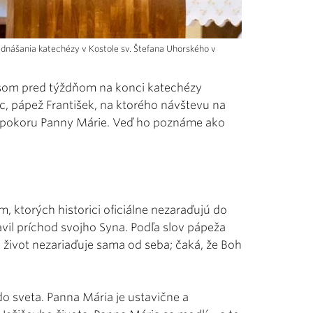
rednášania katechézy v Kostole sv. Štefana Uhorského v
o som pred týždňom na konci katechézy
, pápež František, na ktorého návštevu na
a pokoru Panny Márie. Veď ho poznáme ako
 ktorých historici oficiálne nezaraďujú do
avil príchod svojho Syna. Podľa slov pápeža
 život nezariaďuje sama od seba; čaká, že Boh
do sveta. Panna Mária je ustavične a