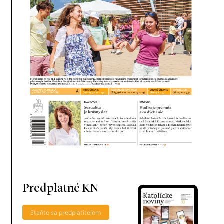
Predplatné KN
Staňte sa predplatiteľom