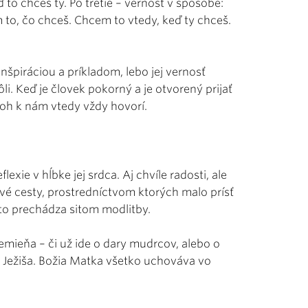
 to chceš ty. Po tretie – vernosť v spôsobe:
 to, čo chceš. Chcem to vtedy, keď ty chceš.
nšpiráciou a príkladom, lebo jej vernosť
li. Keď je človek pokorný a je otvorený prijať
Boh k nám vtedy vždy hovorí.
exie v hĺbke jej srdca. Aj chvíle radosti, ale
é cesty, prostredníctvom ktorých malo prísť
 to prechádza sitom modlitby.
mieňa – či už ide o dary mudrcov, alebo o
 Ježiša. Božia Matka všetko uchováva vo