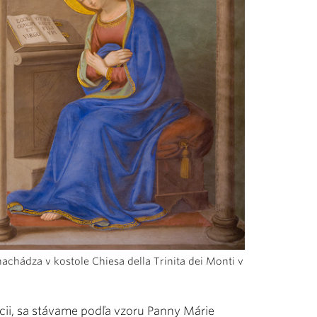
chádza v kostole Chiesa della Trinita dei Monti v
ácii, sa stávame podľa vzoru Panny Márie