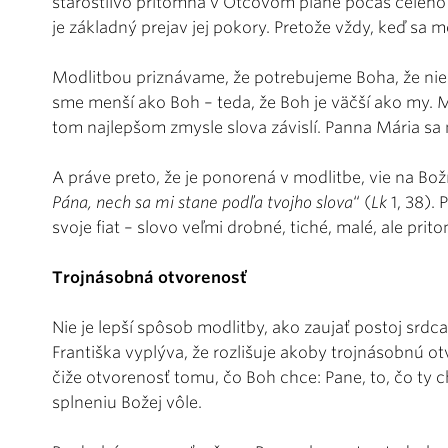
starostlivo prítomná v Otcovom pláne počas celého 
je základný prejav jej pokory. Pretože vždy, keď sa
Modlitbou priznávame, že potrebujeme Boha, že nie 
sme menší ako Boh – teda, že Boh je väčší ako my. 
tom najlepšom zmysle slova závislí. Panna Mária sa m
A práve preto, že je ponorená v modlitbe, vie na Bo
Pána, nech sa mi stane podľa tvojho slova
“ (
Lk
1, 38).
svoje fiat – slovo veľmi drobné, tiché, malé, ale pri
Trojnásobná otvorenosť
Nie je lepší spôsob modlitby, ako zaujať postoj srdc
Františka vyplýva, že rozlišuje akoby trojnásobnú o
čiže otvorenosť tomu, čo Boh chce: Pane, to, čo ty ch
splneniu Božej vôle.