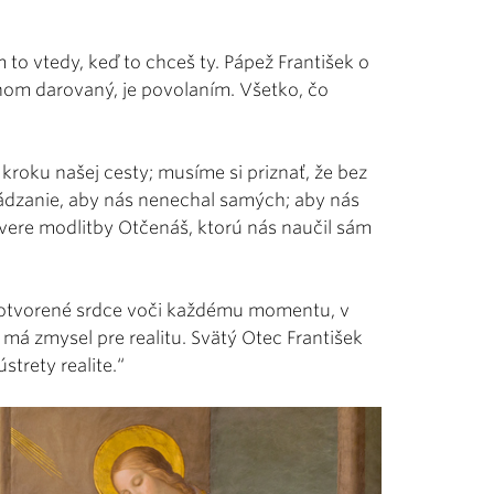
o vtedy, keď to chceš ty. Pápež František o
ohom darovaný, je povolaním. Všetko, čo
kroku našej cesty; musíme si priznať, že bez
dzanie, aby nás nenechal samých; aby nás
ávere modlitby Otčenáš, ktorú nás naučil sám
á otvorené srdce voči každému momentu, v
má zmysel pre realitu. Svätý Otec František
strety realite.“