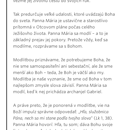
vezme jej životnú cestu do svojich rúk.
Tak predurčuje veľké udalosti, ktoré uvádzajú Boha
do sveta. Panna Mária je ustavične a starostlivo
prítomná v Otcovom pláne počas celého
Ježišovho života. Panna Mária sa modlí – a to je
základný prejav jej pokory. Pretože vždy, keď sa
modlíme, rozprávame sa s Bohom.
Modlitbou priznávame, že potrebujeme Boha, že
nie sme samospasiteľní ani sebestační, ale že sme
menší ako Boh – teda, že Boh je väčší ako my.
Modlitba je naše vyznanie, že sme od Boha v tom
najlepšom zmysle slova závislí. Panna Mária sa
modlí, keď k nej prichádza archanjel Gabriel.
A práve preto, že je ponorená v modlitbe, vie na
Boží impulz správne odpovedať: „
Hľa, služobnica
Pána, nech sa mi stane podľa tvojho slova
“ (
Lk
1, 38).
Panna Mária hovorí: Hľa, tu som; dáva Bohu svoje