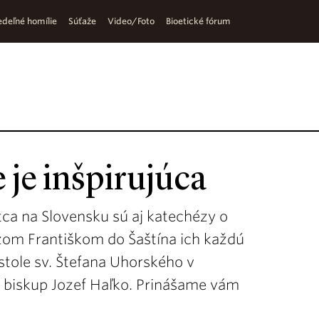
deľné homílie
Súťaže
Video/Foto
Bioetické fórum
je inšpirujúca
ca na Slovensku sú aj katechézy o
žom Františkom do Šaštína ich každú
stole sv. Štefana Uhorského v
 biskup Jozef Haľko. Prinášame vám