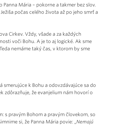
ko Panna Mária – pokorne a takmer bez slov.
ežiša počas celého života až po jeho smrť a
stova Cirkev. Vždy, všade a za každých
osti voči Bohu. A je to aj logické. Ak sme
e. Teda nemáme taký čas, v ktorom by sme
lová smerujúce k Bohu a odovzdávajúce sa do
ek zdôrazňuje, že evanjelium nám hovorí o
hom: s pravým Bohom a pravým človekom, so
imnime si, že Panna Mária povie: „
Nemajú