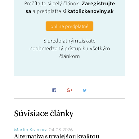
Prečítajte si celý článok.
Zaregistrujte
sa
a predplaťte si
katolickenoviny.sk
online predplatné
S predplatným získate
neobmedzený prístup ku všetkým
článkom
Súvisiace články
Martin Kramara
04.08.2026
Alternatíva s trvalejšou kvalitou