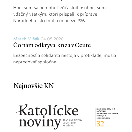
Hoci som sa nemohol zúčastniť osobne, som
vďačný všetkým, ktorí prispeli k príprave
Národného stretnutia mládeže P26.
Marek Mišák
04.08.2026
Čo nám odkrýva kríza v Ceute
Bezpečnosť a solidarita nestoja v protiklade, musia
napredovať spoločne.
Najnovšie KN