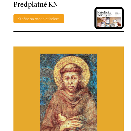
Predplatné KN
Staňte sa predplatiteľom