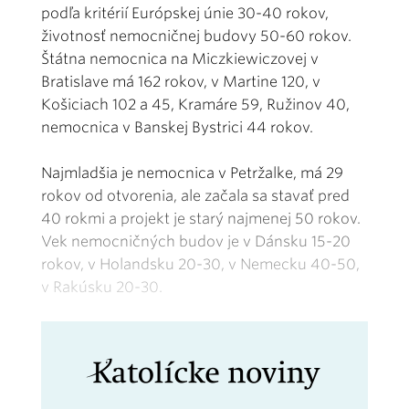
podľa kritérií Európskej únie 30-40 rokov,
životnosť nemocničnej budovy 50-60 rokov.
Štátna nemocnica na Miczkiewiczovej v
Bratislave má 162 rokov, v Martine 120, v
Košiciach 102 a 45, Kramáre 59, Ružinov 40,
nemocnica v Banskej Bystrici 44 rokov.
Najmladšia je nemocnica v Petržalke, má 29
rokov od otvorenia, ale začala sa stavať pred
40 rokmi a projekt je starý najmenej 50 rokov.
Vek nemocničných budov je v Dánsku 15-20
rokov, v Holandsku 20-30, v Nemecku 40-50,
v Rakúsku 20-30.