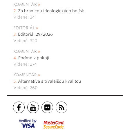
KOMENTÁR
Za hranicou ideologických bojísk
Videné: 341
EDITORIÁL
Editoriál 29/2026
Videné: 320
KOMENTÁR
Poďme v pokoji
Videné: 274
KOMENTÁR
Alternatíva s trvalejšou kvalitou
Videné: 260