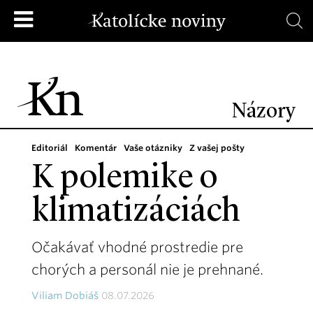
Názory
Editoriál
Komentár
Vaše otázniky
Z vašej pošty
K polemike o
klimatizáciách
Očakávať vhodné prostredie pre
chorých a personál nie je prehnané.
Viliam Dobiáš
08.07.2026