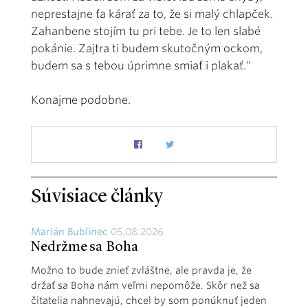
neprestajne ťa kárať za to, že si malý chlapček.
Zahanbene stojím tu pri tebe. Je to len slabé
pokánie. Zajtra ti budem skutočným ockom,
budem sa s tebou úprimne smiať i plakať.“
Konajme podobne.
Súvisiace články
Marián Bublinec
05.08.2026
Nedržme sa Boha
Možno to bude znieť zvláštne, ale pravda je, že
držať sa Boha nám veľmi nepomôže. Skôr než sa
čitatelia nahnevajú, chcel by som ponúknuť jeden