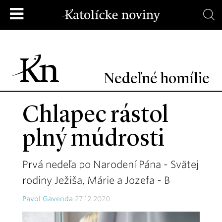
Nedeľné homílie
Chlapec rástol
plný múdrosti
Prvá nedeľa po Narodení Pána - Svätej
rodiny Ježiša, Márie a Jozefa - B
Pavol Gavenda
27.12.2020