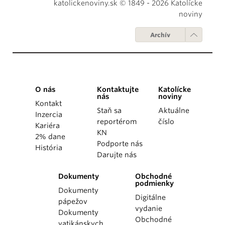
katolickenoviny.sk © 1849 - 2026 Katolícke
noviny
Archív
O nás
Kontaktujte
Katolícke
nás
noviny
Kontakt
Staň sa
Aktuálne
Inzercia
reportérom
číslo
Kariéra
KN
2% dane
Podporte nás
História
Darujte nás
Dokumenty
Obchodné
podmienky
Dokumenty
Digitálne
pápežov
vydanie
Dokumenty
Obchodné
vatikánskych