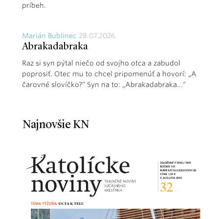
príbeh.
Marián Bublinec
28.07.2026
Abrakadabraka
Raz si syn pýtal niečo od svojho otca a zabudol
poprosiť. Otec mu to chcel pripomenúť a hovorí: „A
čarovné slovíčko?“ Syn na to: „Abrakadabraka...“
Najnovšie KN