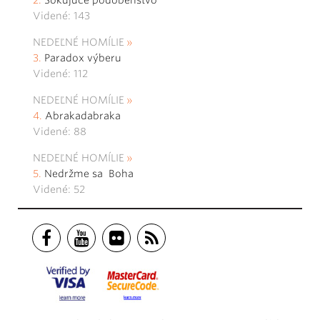
Šokujúce podobenstvo
Videné: 143
NEDEĽNÉ HOMÍLIE
Paradox výberu
Videné: 112
NEDEĽNÉ HOMÍLIE
Abrakadabraka
Videné: 88
NEDEĽNÉ HOMÍLIE
Nedržme sa Boha
Videné: 52