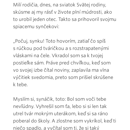
Milí rodičia, dnes, na sviatok Svätej rodiny,
skúsme aj my rásť v živote plní múdrosti, ako
to urobil jeden otec. Takto sa prihovoril svojmu
spiacemu synčekovi:
„Počuj, synku! Toto hovorím, zatiaľ čo spíš
s rúčkou pod tváričkou a s rozstrapatenými
vláskami na čele. Vkradol som sa k tvojej
postieľke sám. Práve pred chvíľkou, keď som
vo svojej izbe čítal noviny, zaplavila ma vlna
výčitiek svedomia, preto som prišiel skrúšene
k tebe.
Myslím si, synáčik, toto: Bol som voči tebe
nevľúdny. Vyhrešil som ťa, lebo si si len tak
utrel tvár mokrým uterákom, keď si sa ráno
poberal do školy. A zlostne som vykríkol, keď ti
niečo spadlo, a vyčítal som ti, že si taký