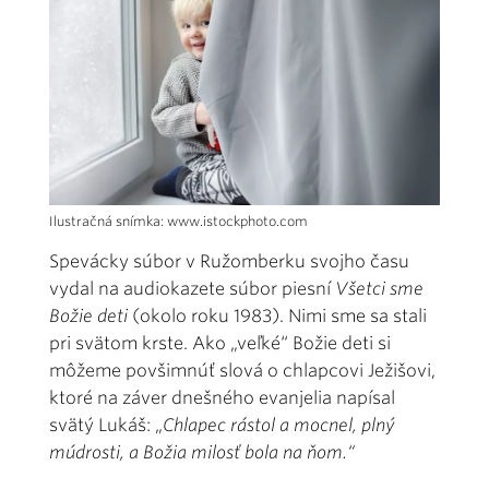
Ilustračná snímka: www.istockphoto.com
Spevácky súbor v Ružomberku svojho času
vydal na audiokazete súbor piesní
Všetci sme
Božie deti
(okolo roku 1983). Nimi sme sa stali
pri svätom krste. Ako „veľké“ Božie deti si
môžeme povšimnúť slová o chlapcovi Ježišovi,
ktoré na záver dnešného evanjelia napísal
svätý Lukáš: „
Chlapec rástol a mocnel, plný
múdrosti, a Božia milosť bola na ňom.“