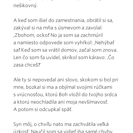
nešikovný.
A keď som išiel do zamestnania, obrátil si sa,
zakýval si na mňa s úsmevom a zavolal:
,Zbohom, ocko!̒ No ja som sa zachmúril
a namiesto odpovede som vyhŕkol: ,Nehýbať
sa!̒ Keď som sa vrátil domov, začal som znova.
Len čo som ťa uvidel, skríkol som káravo: ,Čo
zasa chceš?̒
Ale ty si nepovedal ani slovo, skokom si bol pri
mne, bozkal si ma a objímal svojimi rúčkami
s vrúcnosťou, ktorú Boh vložil do tvojho srdca
a ktorú neochladila ani moja nevšímavosť.
A potom si odcupkal späť.
Syn môj, o chvíľu nato ma zachvátila veľká
úzkosť: Naučil som sa vidieť iba samé chyby,