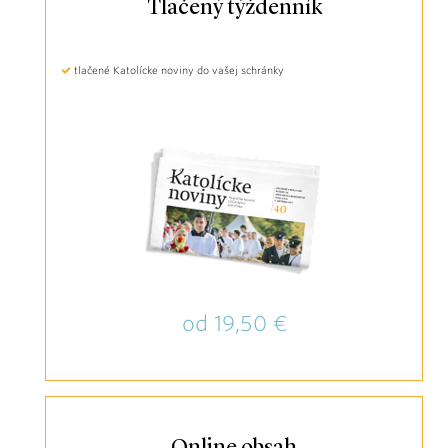
Tlačený týždenník
tlačené Katolícke noviny do vašej schránky
od 19,50 €