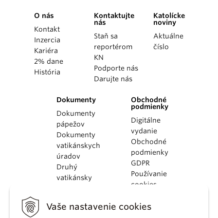
O nás
Kontaktujte
Katolícke
nás
noviny
Kontakt
Staň sa
Aktuálne
Inzercia
reportérom
číslo
Kariéra
KN
2% dane
Podporte nás
História
Darujte nás
Dokumenty
Obchodné
podmienky
Dokumenty
Digitálne
pápežov
vydanie
Dokumenty
Obchodné
vatikánskych
podmienky
úradov
GDPR
Druhý
Používanie
vatikánsky
cookies
koncil
Dokumenty
Vaše nastavenie cookies
KBS