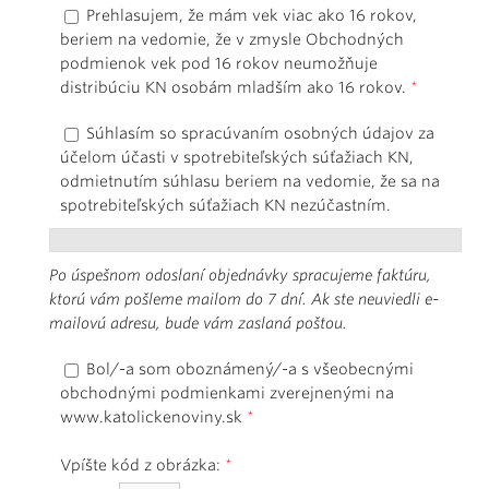
Prehlasujem, že mám vek viac ako 16 rokov,
beriem na vedomie, že v zmysle Obchodných
podmienok vek pod 16 rokov neumožňuje
distribúciu KN osobám mladším ako 16 rokov.
*
Súhlasím so spracúvaním osobných údajov za
účelom účasti v spotrebiteľských súťažiach KN,
odmietnutím súhlasu beriem na vedomie, že sa na
spotrebiteľských súťažiach KN nezúčastním.
Po úspešnom odoslaní objednávky spracujeme faktúru,
ktorú vám pošleme mailom do 7 dní. Ak ste neuviedli e-
mailovú adresu, bude vám zaslaná poštou.
Bol/-a som oboznámený/-a s všeobecnými
obchodnými podmienkami zverejnenými na
www.katolickenoviny.sk
*
Vpíšte kód z obrázka:
*