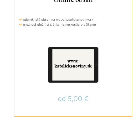
Online obsah
odomknutý obsah na webe katolickenoviny.sk
možnosť uložiť si články na neskoršie prečítanie
od 5,00 €