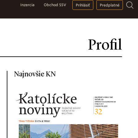
Inzercia
Obchod SSV
Prihlásiť
Predplatné
Profil
Najnovšie KN