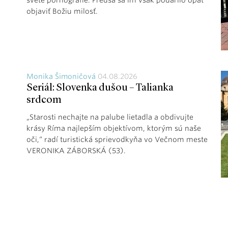
objaviť Božiu milosť.
Monika Šimoničová
04.08.2026
Seriál: Slovenka dušou – Talianka
srdcom
„Starosti nechajte na palube lietadla a obdivujte
krásy Ríma najlepším objektívom, ktorým sú naše
oči,“ radí turistická sprievodkyňa vo Večnom meste
VERONIKA ZÁBORSKÁ (53).