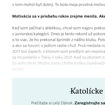
v tom mohol byť dobrý. To bola moja prvotná motivá
Motivácia sa v priebehu rokov zrejme menila. Aké
Keď som začínal s atletikou, chcel som najprv preko
v juniorskej kategórii. Dnes je tento rekord už pokor
o to viac, že ho prekonal šprintér z nášho klubu. Po
a ako sa hovorí, s jedlom rastie chuť. Prvá medaila
2017 bol úspech, o ktorom som predtým ani nesníval
sa mi podarilo v Tokiu v roku 2021. Keď sa obzriem 
čo som chcel. Možno tomu chýba troška úspešnejši
podarí.
Prečítajte si celý článok.
Zaregistrujte s