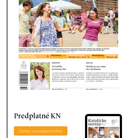
Predplatné KN
Staňte sa predplatiteľom