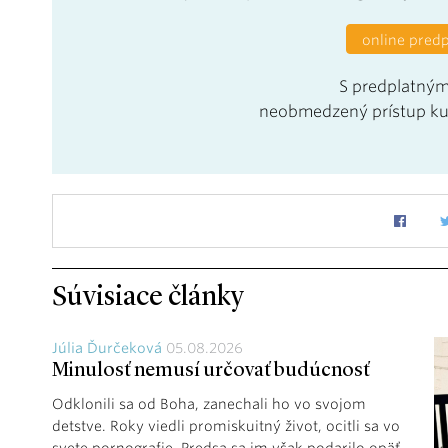
online pred
S predplatným
neobmedzený prístup k
Súvisiace články
Júlia Ďurčeková
05.08.2026
Minulosť nemusí určovať budúcnosť
Odklonili sa od Boha, zanechali ho vo svojom
detstve. Roky viedli promiskuitný život, ocitli sa vo
svete pornografie. Predsa sa im však podarilo opäť