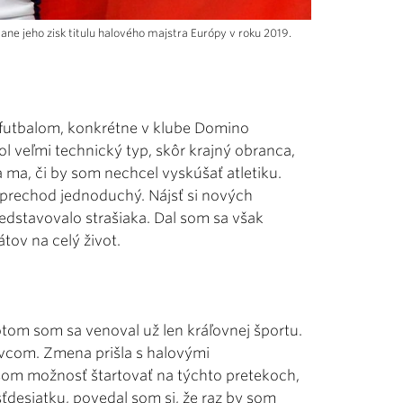
ane jeho zisk titulu halového majstra Európy v roku 2019.
 futbalom, konkrétne v klube Domino
ol veľmi technický typ, skôr krajný obranca,
a ma, či by som nechcel vyskúšať atletiku.
e prechod jednoduchý. Nájsť si nových
edstavovalo strašiaka. Dal som sa však
tov na celý život.
potom som sa venoval už len kráľovnej športu.
vcom. Zmena prišla s halovými
 som možnosť štartovať na týchto pretekoch,
desiatku, povedal som si, že raz by som