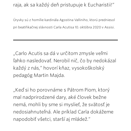
raja, ak sa každý deň pristupuje k Eucharistii!“
Úryvky sú z homílie kardinála Agostina Valliniho, ktorú predniesol
pri beatifikačnej slávnosti Carla Acutisa 10. októbra 2020 v Assisi.
„Carlo Acutis sa dá v určitom zmysle veľmi
ľahko nasledovať. Nerobil nič, čo by nedokázal
každý z nás,“ hovorí kňaz, vysokoškolský
pedagóg Martin Majda.
„Keď si ho porovnáme s Pátrom Piom, ktorý
mal nadprirodzené dary, aké človek bežne
nemá, mohli by sme si myslieť, že svätosť je
nedosiahnuteľná. Ale príklad Carla dokážeme
napodobiť všetci, starší aj mládež.“