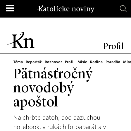
Profil
Téma
Reportáž
Rozhovor
Profil
Misie
Rodina
Poradňa
Mla
Pätnásťročný
novodobý
apoštol
Na chrbte batoh, pod pazuchou
notebook, v rukách fotoaparát a v