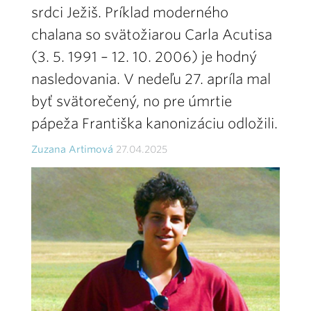
srdci Ježiš. Príklad moderného
chalana so svätožiarou Carla Acutisa
(3. 5. 1991 – 12. 10. 2006) je hodný
nasledovania. V nedeľu 27. apríla mal
byť svätorečený, no pre úmrtie
pápeža Františka kanonizáciu odložili.
Zuzana Artimová
27.04.2025