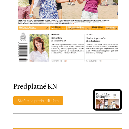
Predplatné KN
Staňte sa predplatiteľom