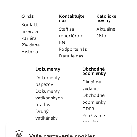
O nás
Kontaktujte
Katolícke
nás
noviny
Kontakt
Staň sa
Aktuálne
Inzercia
reportérom
číslo
Kariéra
KN
2% dane
Podporte nás
História
Darujte nás
Dokumenty
Obchodné
podmienky
Dokumenty
Digitálne
pápežov
vydanie
Dokumenty
Obchodné
vatikánskych
podmienky
úradov
GDPR
Druhý
Používanie
vatikánsky
cookies
koncil
Dokumenty
Vaše nastavenie cookies