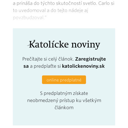
a prináša do týchto skutočností svetlo. Carlo si
to uvedomoval a do tejto nádeje aj
povzbudzoval.“
Prečítajte si celý článok.
Zaregistrujte
sa
a predplaťte si
katolickenoviny.sk
online predplatné
S predplatným získate
neobmedzený prístup ku všetkým
článkom