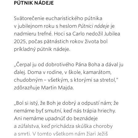
PÚTNIK NÁDEJE
Svätorečenie eucharistického pútnika
v jubilejnom roku s heslom
Pútnici nádeje
je
nadmieru trefné. Hoci sa Carlo nedožil Jubilea
2025, počas pätnástich rokov života bol
príkladný pútnik nádeje.
„Čerpal ju od dobrotivého Pána Boha a dával ju
ďalej. Doma v rodine, v škole, kamarátom,
chudobným – všetkým, s ktorými sa stretol,“
zdôrazňuje Martin Majda.
„Bol si istý, že Boh je dobrý a odpustí nám; že
nemáme byť smutní, keď nás trápia hriechy.
Ani nemáme upadnúť do beznádeje
a zúfalstva, keď prichádza skúška choroby
a smrti. V tomto všetkom nám žiari Ježiš