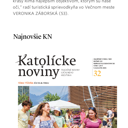
krásy Ríma najlepším objektívom, ktorým sú naše
oči,“ radí turistická sprievodkyňa vo Večnom meste
VERONIKA ZÁBORSKÁ (53).
Najnovšie KN