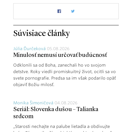
Súvisiace články
Júlia Ďurčeková
05.08.2026
Minulosť nemusí určovať budúcnosť
Odklonili sa od Boha, zanechali ho vo svojom
detstve. Roky viedli promiskuitný život, ocitli sa vo
svete pornografie. Predsa sa im však podarilo opäť
objaviť Božiu milosť.
Monika Šimoničová
04.08.2026
Seriál: Slovenka dušou – Talianka
srdcom
„Starosti nechajte na palube lietadla a obdivujte