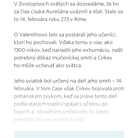
V životopisoch svätých sa dozvedáme, že ho
za čias cisára Aureliána uväznili a sťali. Stalo sa
to 14. februára roku 273 v Ríme.
O Valentínovo telo sa postarali jeho učeníci,
ktorí ho pochovali. Vďaka tomu o viac ako
1300 rokov, keď nariadili jeho exhumáciu, našli
potrebný dôkaz mučeníckej smrti a Cirkev
ho môže uctievať ako svätca.
Jeho sviatok bol určený na deň jeho smrti – 14.
februára. V tom čase však Cirkev bojovala proti
pohanským zvykom, keď sa práve tento deň
podľa starých tradícií spájal s očistou po
bojoch a obradným smilstvom, čo často
prerástlo do neviazaných orgií.