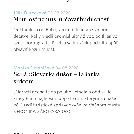
Júlia Ďurčeková
05.08.2026
Minulosť nemusí určovať budúcnosť
Odklonili sa od Boha, zanechali ho vo svojom
detstve. Roky viedli promiskuitný život, ocitli sa vo
svete pornografie. Predsa sa im však podarilo opäť
objaviť Božiu milosť.
Monika Šimoničová
04.08.2026
Seriál: Slovenka dušou – Talianka
srdcom
„Starosti nechajte na palube lietadla a obdivujte
krásy Ríma najlepším objektívom, ktorým sú naše
oči,“ radí turistická sprievodkyňa vo Večnom meste
VERONIKA ZÁBORSKÁ (53).