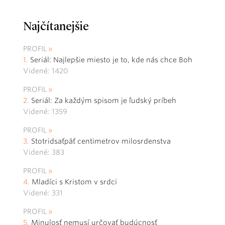
Najčítanejšie
PROFIL
Seriál: Najlepšie miesto je to, kde nás chce Boh
Videné: 1420
PROFIL
Seriál: Za každým spisom je ľudský príbeh
Videné: 1359
PROFIL
Stotridsaťpäť centimetrov milosrdenstva
Videné: 383
PROFIL
Mladíci s Kristom v srdci
Videné: 331
PROFIL
Minulosť nemusí určovať budúcnosť