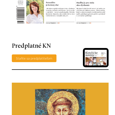
Predplatné KN
Staňte sa predplatiteľom