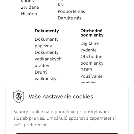
Kariéra
KN
2% dane
Podporte nás
História
Darujte nás
Dokumenty
Obchodné
podmienky
Dokumenty
Digitálne
pápežov
vydanie
Dokumenty
Obchodné
vatikánskych
podmienky
úradov
GDPR
Druhý
Používanie
vatikánsky
cookies
koncil
Dokumenty
Vaše nastavenie cookies
KBS
Kódex
Súbory cookie nám pomáhajú pri poskytovaní
kánonického
služieb pre vás. Umožňujú spoznať a zapamätať si
práva
vaše preferencie.
Katechizmus
Katolíckej