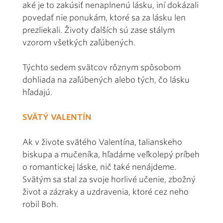
aké je to zakúsiť nenaplnenú lásku, iní dokázali
povedať nie ponukám, ktoré sa za lásku len
prezliekali. Životy ďalších sú zase stálym
vzorom všetkých zaľúbených.
Týchto sedem svätcov rôznym spôsobom
dohliada na zaľúbených alebo tých, čo lásku
hľadajú.
SVÄTÝ VALENTÍN
Ak v živote svätého Valentína, talianskeho
biskupa a mučeníka, hľadáme veľkolepý príbeh
o romantickej láske, nič také nenájdeme.
Svätým sa stal za svoje horlivé učenie, zbožný
život a zázraky a uzdravenia, ktoré cez neho
robil Boh.