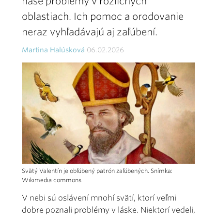
naše problémy v rozličných
oblastiach. Ich pomoc a orodovanie
neraz vyhľadávajú aj zaľúbení.
Martina Halúsková
06.02.2026
Svätý Valentín je obľúbený patrón zaľúbených. Snímka:
Wikimedia commons
V nebi sú oslávení mnohí svätí, ktorí veľmi
dobre poznali problémy v láske. Niektorí vedeli,