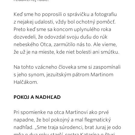
Keď sme ho poprosili o správičku a fotografiu
z nejakej udalosti, vždy bol ochotný pomôcť.
Preto keď sme sa koncom uplynulého roka
dozvedeli, že odovzdal svoju dušu do rúk
nebeského Otca, zarmútilo nás to. Ale vieme,
že už je na mieste, kde niet bolesti ani smútku.
Na tohto vzácneho človeka sme si zaspomínali
s jeho synom, jezuitským pátrom Martinom
Halčákom.
POKOJ A NADHĽAD
Pri spomienke na otca Martinovi ako prvé
napadne, že bol pokojný a mal flegmatický
nadhľad. „Sme traja súrodenci, brat Juraj je odo
mňa o dva roky starší, sestra Katarína o štyri