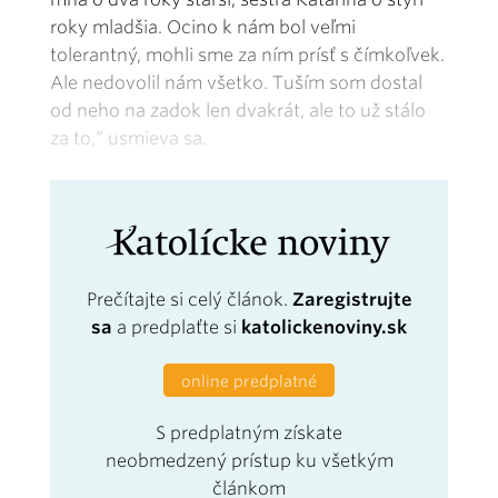
roky mladšia. Ocino k nám bol veľmi
tolerantný, mohli sme za ním prísť s čímkoľvek.
Ale nedovolil nám všetko. Tuším som dostal
od neho na zadok len dvakrát, ale to už stálo
za to,“ usmieva sa.
Prečítajte si celý článok.
Zaregistrujte
sa
a predplaťte si
katolickenoviny.sk
online predplatné
S predplatným získate
neobmedzený prístup ku všetkým
článkom