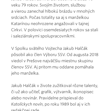
veku 79 rokov. Svojím životom, službou
a vierou zanechal hlbokú brázdu v mnohých
srdciach. Počas totality sa aj s manželkou
Katarínou neohrozene angažovali v tajnej
Cirkvi. V polovici osemdesiatych rokov sa stali
i saleziánskymi spolupracovníkmi.
V Spolku svätého Vojtecha Jakub Halčák
pôsobil ako člen Výboru SSV. Od augusta 2018
viedol v Prešove najväčšiu miestnu skupinu
členov SSV. Aj pritom mu oddane pomáhala
jeho manželka.
Jakub Halčák v živote zužitkoval rôzne talenty,
či už ako učiteľ, grafik, výtvarník, ikonopisec
alebo novinár. Pravidelne prispieval do
Katolíckych novín
, po roku 1989 bol aj v ich
redakčnej rade.