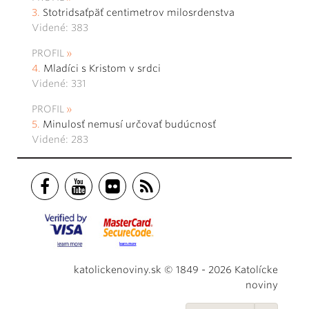
Stotridsaťpäť centimetrov milosrdenstva
Videné: 383
PROFIL
Mladíci s Kristom v srdci
Videné: 331
PROFIL
Minulosť nemusí určovať budúcnosť
Videné: 283
katolickenoviny.sk © 1849 - 2026 Katolícke
noviny