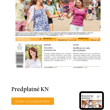
Predplatné KN
Staňte sa predplatiteľom