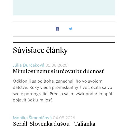
Súvisiace články
Júlia Ďurčeková
05.08.2026
Minulosť nemusí určovať budúcnosť
Odklonili sa od Boha, zanechali ho vo svojom
detstve. Roky viedli promiskuitný život, ocitli sa vo
svete pornografie. Predsa sa im však podarilo opäť
objaviť Božiu milosť.
Monika Šimoničová
04.08.2026
Seriál: Slovenka dušou – Talianka