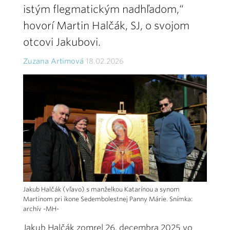
istým flegmatickým nadhľadom,“
hovorí Martin Halčák, SJ, o svojom
otcovi Jakubovi.
Zuzana Artimová
18.02.2026
Jakub Halčák (vľavo) s manželkou Katarínou a synom
Martinom pri ikone Sedembolestnej Panny Márie. Snímka:
archív -MH-
Jakub Halčák zomrel 26. decembra 2025 vo