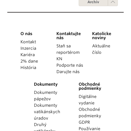
Archív
O nás
Kontaktujte
Katolícke
nás
noviny
Kontakt
Staň sa
Aktuálne
Inzercia
reportérom
číslo
Kariéra
KN
2% dane
Podporte nás
História
Darujte nás
Dokumenty
Obchodné
podmienky
Dokumenty
Digitálne
pápežov
vydanie
Dokumenty
Obchodné
vatikánskych
podmienky
úradov
GDPR
Druhý
Používanie