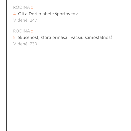
RODINA
Oli a Dori o obete športovcov
Videné: 247
RODINA
Skúsenosť, ktorá prináša i väčšiu samostatnosť
Videné: 239