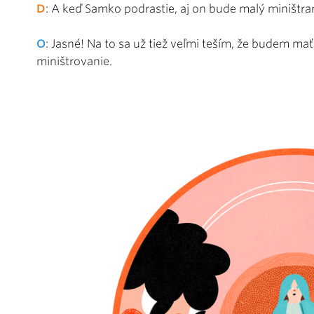
D
: A keď Samko podrastie, aj on bude malý miništra
O
: Jasné! Na to sa už tiež veľmi teším, že budem ma
miništrovanie.