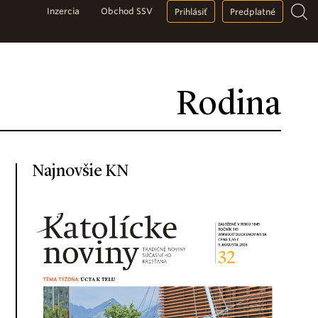
Inzercia
Obchod SSV
Prihlásiť
Predplatné
Rodina
Najnovšie KN