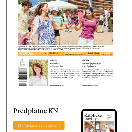
Predplatné KN
Staňte sa predplatiteľom