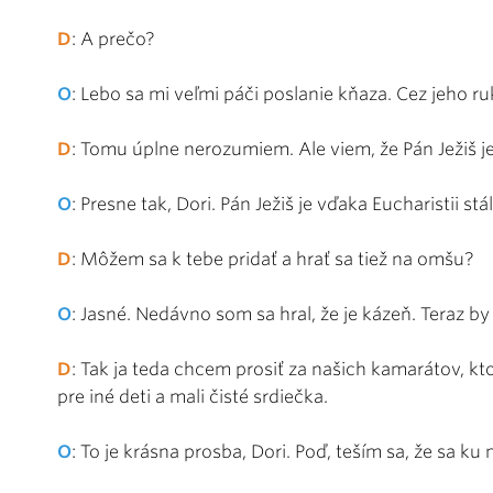
D
: A prečo?
O
: Lebo sa mi veľmi páči poslanie kňaza. Cez jeho r
D
: Tomu úplne nerozumiem. Ale viem, že Pán Ježiš j
O
: Presne tak, Dori. Pán Ježiš je vďaka Eucharistii stá
D
: Môžem sa k tebe pridať a hrať sa tiež na omšu?
O
: Jasné. Nedávno som sa hral, že je kázeň. Teraz by
D
: Tak ja teda chcem prosiť za našich kamarátov, kt
pre iné deti a mali čisté srdiečka.
O
: To je krásna prosba, Dori. Poď, teším sa, že sa ku