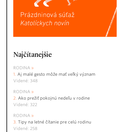
Najčítanejšie
RODINA
Aj malé gesto môže mať veľký význam
Videné: 348
RODINA
Ako prežiť pokojnú nedeľu v rodine
Videné: 322
RODINA
Tipy na letné čítanie pre celú rodinu
Videné: 258