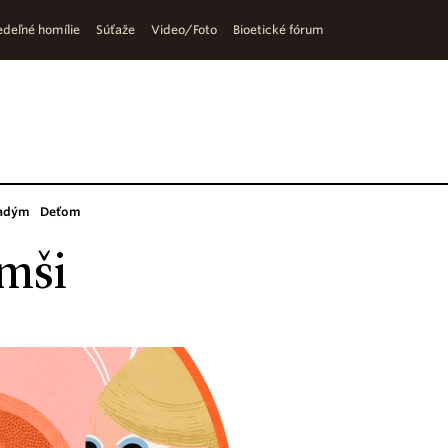
deľné homílie
Súťaže
Video/Foto
Bioetické fórum
adým
Deťom
omši