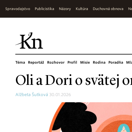
Spravodajstvo
Publicistika
Názory
Kultúra
Duchovná obnova
Ne
Téma
Reportáž
Rozhovor
Profil
Misie
Rodina
Poradňa
Ml
Oli a Dori o svätej 
Alžbeta Šutková
30.01.2026