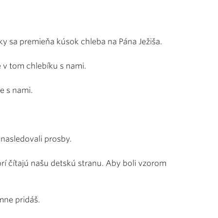
uky sa premieňa kúsok chleba na Pána Ježiša.
e v tom chlebíku s nami.
le s nami.
 nasledovali prosby.
orí čítajú našu detskú stranu. Aby boli vzorom
 mne pridáš.