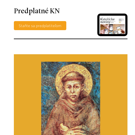
Predplatné KN
Staňte sa predplatiteľom