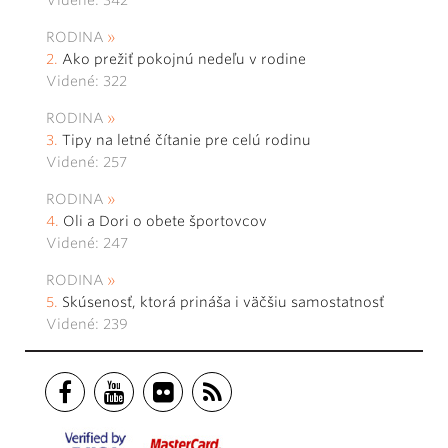
RODINA
Ako prežiť pokojnú nedeľu v rodine
Videné: 322
RODINA
Tipy na letné čítanie pre celú rodinu
Videné: 257
RODINA
Oli a Dori o obete športovcov
Videné: 247
RODINA
Skúsenosť, ktorá prináša i väčšiu samostatnosť
Videné: 239