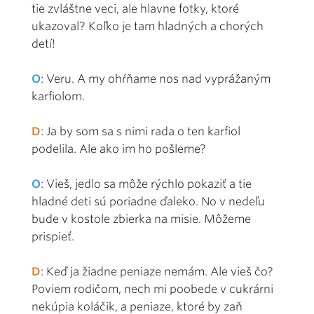
tie zvláštne veci, ale hlavne fotky, ktoré
ukazoval? Koľko je tam hladných a chorých
detí!
O
: Veru. A my ohŕňame nos nad vyprážaným
karfiolom.
D
: Ja by som sa s nimi rada o ten karfiol
podelila. Ale ako im ho pošleme?
O
: Vieš, jedlo sa môže rýchlo pokaziť a tie
hladné deti sú poriadne ďaleko. No v nedeľu
bude v kostole zbierka na misie. Môžeme
prispieť.
D
: Keď ja žiadne peniaze nemám. Ale vieš čo?
Poviem rodičom, nech mi poobede v cukrárni
nekúpia koláčik, a peniaze, ktoré by zaň