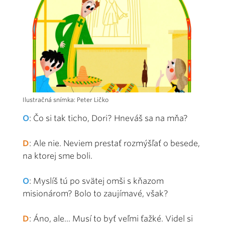
Ilustračná snímka: Peter Ličko
O
: Čo si tak ticho, Dori? Hneváš sa na mňa?
D
: Ale nie. Neviem prestať rozmýšľať o besede,
na ktorej sme boli.
O
: Myslíš tú po svätej omši s kňazom
misionárom? Bolo to zaujímavé, však?
D
: Áno, ale... Musí to byť veľmi ťažké. Videl si