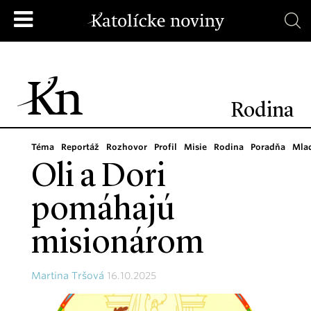
Rodina
Téma
Reportáž
Rozhovor
Profil
Misie
Rodina
Poradňa
Mla
Oli a Dori
pomáhajú
misionárom
Martina Tršová
16.10.2025