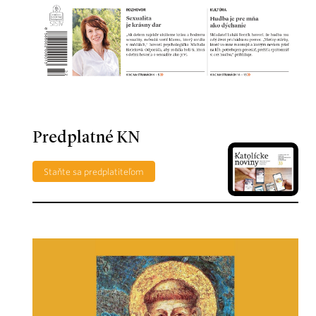
Predplatné KN
Staňte sa predplatiteľom