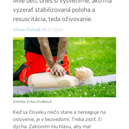
Milé deti, dnes si vysvetlíme, ako má
vyzerať stabilizovaná poloha a
resuscitácia, teda oživovanie.
Viliam Dobiáš
05.07.2025
Snímka: Erika Litváková
Keď sa človeku niečo stane a nereaguje na
oslovenie, je v bezvedomí. Treba zistiť, či
dýcha. Zakloním mu hlavu, aby mal