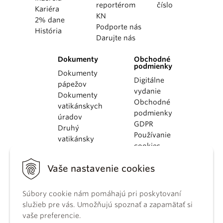
reportérom
číslo
Kariéra
KN
2% dane
Podporte nás
História
Darujte nás
Dokumenty
Obchodné
podmienky
Dokumenty
Digitálne
pápežov
vydanie
Dokumenty
Obchodné
vatikánskych
podmienky
úradov
GDPR
Druhý
Používanie
vatikánsky
cookies
koncil
Dokumenty
Vaše nastavenie cookies
KBS
Kódex
Súbory cookie nám pomáhajú pri poskytovaní
kánonického
služieb pre vás. Umožňujú spoznať a zapamätať si
práva
vaše preferencie.
Katechizmus