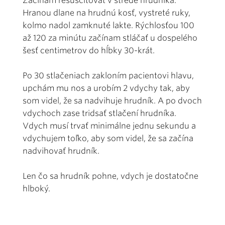
Začínam resuscitovať v strede hrudníka.
Hranou dlane na hrudnú kosť, vystreté ruky,
kolmo nadol zamknuté lakte. Rýchlosťou 100
až 120 za minútu začínam stláčať u dospelého
šesť centimetrov do hĺbky 30-krát.
Po 30 stlačeniach zakloním pacientovi hlavu,
upchám mu nos a urobím 2 vdychy tak, aby
som videl, že sa nadvihuje hrudník. A po dvoch
vdychoch zase tridsať stlačení hrudníka.
Vdych musí trvať minimálne jednu sekundu a
vdychujem toľko, aby som videl, že sa začína
nadvihovať hrudník.
Len čo sa hrudník pohne, vdych je dostatočne
hlboký.