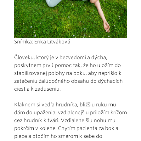
Snímka: Erika Litváková
Človeku, ktorý je v bezvedomí a dýcha,
poskytnem prvú pomoc tak, že ho uložím do
stabilizovanej polohy na boku, aby neprišlo k
zatečeniu žalúdočného obsahu do dýchacích
ciest a k zaduseniu.
Kľaknem si vedľa hrudníka, bližšiu ruku mu
dám do upaženia, vzdialenejšiu priložím krížom
cez hrudník k tvári. Vzdialenejšiu nohu mu
pokrčím v kolene. Chytím pacienta za bok a
plece a otočím ho smerom k sebe do