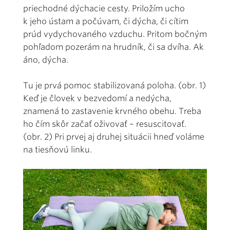
priechodné dýchacie cesty. Priložím ucho
k jeho ústam a počúvam, či dýcha, či cítim
prúd vydychovaného vzduchu. Pritom bočným
pohľadom pozerám na hrudník, či sa dvíha. Ak
áno, dýcha.
Tu je prvá pomoc stabilizovaná poloha. (obr. 1)
Keď je človek v bezvedomí a nedýcha,
znamená to zastavenie krvného obehu. Treba
ho čím skôr začať oživovať – resuscitovať.
(obr. 2) Pri prvej aj druhej situácii hneď voláme
na tiesňovú linku.