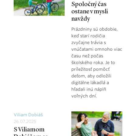
Spoločný čas
ostane v mysli
navždy
Prázdniny sú obdobie,
keď starí rodičia
zvyčajne trávia s
vnúčatami omnoho viac
času než počas
školského roka. Je to
príležitosť pomôcť
deťom, aby odložili
digitálne lákadlá a
hľadali inú náplň
voľných dní.
Viliam Dobiáš
26.07.2025
S Viliamom