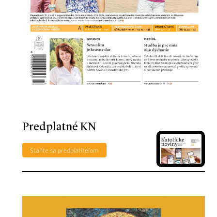
Predplatné KN
Staňte sa predplatiteľom