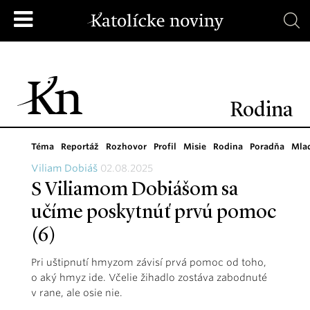
Rodina
Téma
Reportáž
Rozhovor
Profil
Misie
Rodina
Poradňa
Mla
Viliam Dobiáš
02.08.2025
S Viliamom Dobiášom sa
učíme poskytnúť prvú pomoc
(6)
Pri uštipnutí hmyzom závisí prvá pomoc od toho,
o aký hmyz ide. Včelie žihadlo zostáva zabodnuté
v rane, ale osie nie.