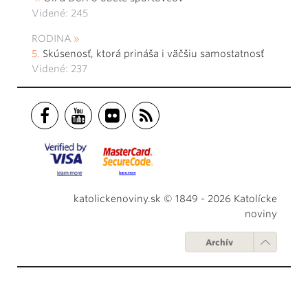
Videné: 245
RODINA
Skúsenosť, ktorá prináša i väčšiu samostatnosť
Videné: 237
katolickenoviny.sk © 1849 - 2026 Katolícke
noviny
Archív