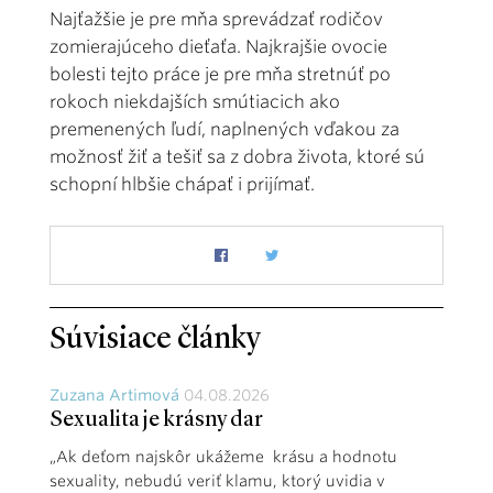
Najťažšie je pre mňa sprevádzať rodičov
zomierajúceho dieťaťa. Najkrajšie ovocie
bolesti tejto práce je pre mňa stretnúť po
rokoch niekdajších smútiacich ako
premenených ľudí, naplnených vďakou za
možnosť žiť a tešiť sa z dobra života, ktoré sú
schopní hlbšie chápať i prijímať.
Súvisiace články
Zuzana Artimová
04.08.2026
Sexualita je krásny dar
„Ak deťom najskôr ukážeme krásu a hodnotu
sexuality, nebudú veriť klamu, ktorý uvidia v