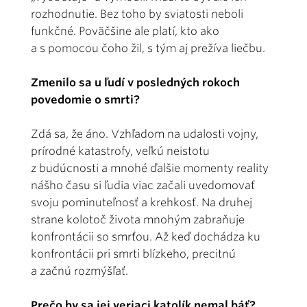
rozhodnutie. Bez toho by sviatosti neboli
funkčné. Poväčšine ale platí, kto ako
a s pomocou čoho žil, s tým aj prežíva liečbu.
Zmenilo sa u ľudí v posledných rokoch
povedomie o smrti?
Zdá sa, že áno. Vzhľadom na udalosti vojny,
prírodné katastrofy, veľkú neistotu
z budúcnosti a mnohé ďalšie momenty reality
nášho času si ľudia viac začali uvedomovať
svoju pominuteľnosť a krehkosť. Na druhej
strane kolotoč života mnohým zabraňuje
konfrontácii so smrťou. Až keď dochádza ku
konfrontácii pri smrti blízkeho, precitnú
a začnú rozmýšľať.
Prečo by sa jej veriaci katolík nemal báť?