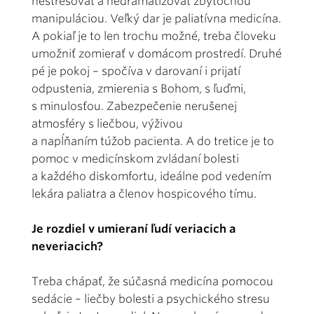
nestresovať a nedramatizovať zbytočnou
manipuláciou. Veľký dar je paliatívna medicína.
A pokiaľ je to len trochu možné, treba človeku
umožniť zomierať v domácom prostredí. Druhé
pé je pokoj – spočíva v darovaní i prijatí
odpustenia, zmierenia s Bohom, s ľuďmi,
s minulosťou. Zabezpečenie nerušenej
atmosféry s liečbou, výživou
a napĺňaním túžob pacienta. A do tretice je to
pomoc v medicínskom zvládaní bolesti
a každého diskomfortu, ideálne pod vedením
lekára paliatra a členov hospicového tímu.
Je rozdiel v umieraní ľudí veriacich a
neveriacich?
Treba chápať, že súčasná medicína pomocou
sedácie – liečby bolesti a psychického stresu