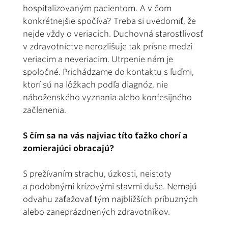
hospitalizovaným pacientom. A v čom
konkrétnejšie spočíva? Treba si uvedomiť, že
nejde vždy o veriacich. Duchovná starostlivosť
v zdravotníctve nerozlišuje tak prísne medzi
veriacim a neveriacim. Utrpenie nám je
spoločné. Prichádzame do kontaktu s ľuďmi,
ktorí sú na lôžkach podľa diagnóz, nie
náboženského vyznania alebo konfesijného
začlenenia.
S čím sa na vás najviac títo ťažko chorí a
zomierajúci obracajú?
S prežívaním strachu, úzkosti, neistoty
a podobnými krízovými stavmi duše. Nemajú
odvahu zaťažovať tým najbližších príbuzných
alebo zaneprázdnených zdravotníkov.