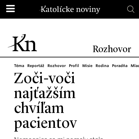
Rozhovor
Téma
Reportáž
Rozhovor
Profil
Misie
Rodina
Poradňa
Mla
Zoči-voči
najťažším
chvíľam
pacientov