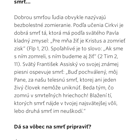
smrť...
Dobrou smrťou ľudia obvykle nazývajú
bezbolestné zomieranie. Podľa učenia Cirkvi je
dobrá smrť tá, ktorá má podľa svätého Pavla
kladný zmysel: „Pre mňa žiť je Kristus a zomrieť
zisk“ (Flp 1, 21). Spoľahlivé je to slovo: „Ak sme
s ním zomreli, s ním budeme aj žiť“ (2 Tim 2,
11). Svätý František Assiský vo svojej známej
piesni ospevuje smrť: „Buď pochválený, môj
Pane, za našu telesnú smrť, ktorej ani jeden
živý človek nemôže uniknúť. Beda tým, čo
zomrú v smrteľných hriechoch! Blažení tí,
ktorých smrť nájde v tvojej najsvätejšej vôli,
lebo druhá smrť im neuškodí.“
Dá sa vôbec na smrť pripraviť?