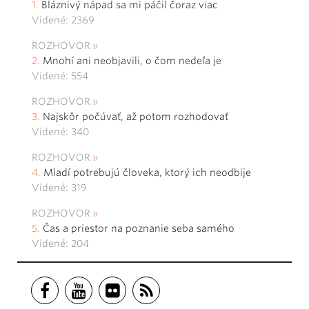
Bláznivý nápad sa mi páčil čoraz viac
Videné: 2369
ROZHOVOR
Mnohí ani neobjavili, o čom nedeľa je
Videné: 554
ROZHOVOR
Najskôr počúvať, až potom rozhodovať
Videné: 340
ROZHOVOR
Mladí potrebujú človeka, ktorý ich neodbije
Videné: 319
ROZHOVOR
Čas a priestor na poznanie seba samého
Videné: 204