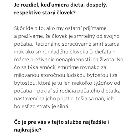
Je rozdiel, keď umiera dieťa, dospelý,
respektíve starý človek?
Skôr ide o to, ako my ostatní prijímame
a prežívame, že človek je smrteľný od svojho
počatia. Racionálne spracúvame smrť starca
inak ako smrť mladého človeka či dieťaťa –
máme prežívanie nenaplnenosti ich života. No
čo sa týka emócií, smútime rovnako za
milovanou storočnou ľudskou bytosťou i za
bytosťou, ktorá je tu len niekoľko týždňov od
počatia – pokiaľ sú rodičia počatého dieťatka
nastavení na jeho prijatie, tešia sa naň, ich
bolesť zo straty je silná.
Čo je pre vás v tejto službe najťažšie i
najkrajšie?