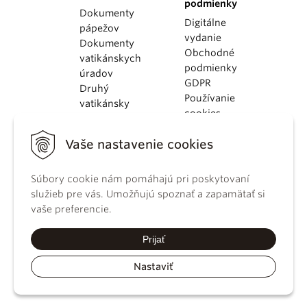
podmienky
Dokumenty
Digitálne
pápežov
vydanie
Dokumenty
Obchodné
vatikánskych
podmienky
úradov
GDPR
Druhý
Používanie
vatikánsky
cookies
koncil
Dokumenty
Vaše nastavenie cookies
KBS
Kódex
Súbory cookie nám pomáhajú pri poskytovaní
kánonického
služieb pre vás. Umožňujú spoznať a zapamätať si
práva
vaše preferencie.
Katechizmus
Katolíckej
Prijať
cirkvi
Nastaviť