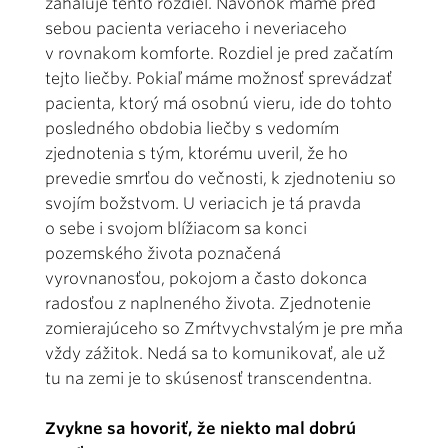
zahaľuje tento rozdiel. Navonok máme pred
sebou pacienta veriaceho i neveriaceho
v rovnakom komforte. Rozdiel je pred začatím
tejto liečby. Pokiaľ máme možnosť sprevádzať
pacienta, ktorý má osobnú vieru, ide do tohto
posledného obdobia liečby s vedomím
zjednotenia s tým, ktorému uveril, že ho
prevedie smrťou do večnosti, k zjednoteniu so
svojím božstvom. U veriacich je tá pravda
o sebe i svojom blížiacom sa konci
pozemského života poznačená
vyrovnanosťou, pokojom a často dokonca
radosťou z naplneného života. Zjednotenie
zomierajúceho so Zmŕtvychvstalým je pre mňa
vždy zážitok. Nedá sa to komunikovať, ale už
tu na zemi je to skúsenosť transcendentna.
Zvykne sa hovoriť, že niekto mal dobrú