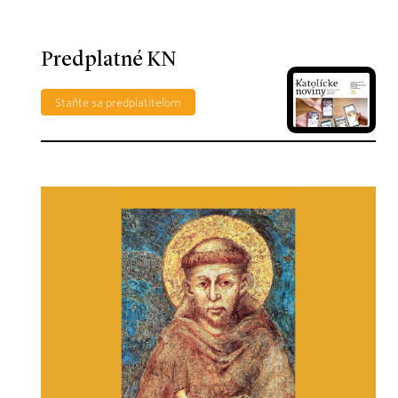
Predplatné KN
Staňte sa predplatiteľom