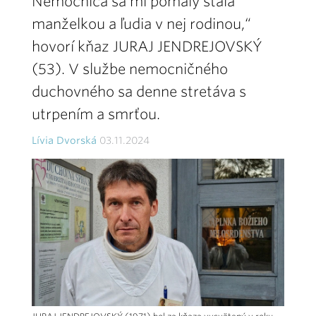
Nemocnica sa mi pomaly stala
manželkou a ľudia v nej rodinou,“
hovorí kňaz JURAJ JENDREJOVSKÝ
(53). V službe nemocničného
duchovného sa denne stretáva s
utrpením a smrťou.
Lívia Dvorská
03.11.2024