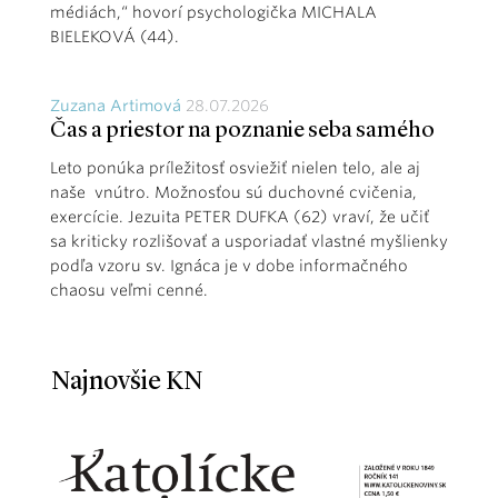
médiách,“ hovorí psychologička MICHALA
BIELEKOVÁ (44).
Zuzana Artimová
28.07.2026
Čas a priestor na poznanie seba samého
Leto ponúka príležitosť osviežiť nielen telo, ale aj
naše vnútro. Možnosťou sú duchovné cvičenia,
exercície. Jezuita PETER DUFKA (62) vraví, že učiť
sa kriticky rozlišovať a usporiadať vlastné myšlienky
podľa vzoru sv. Ignáca je v dobe informačného
chaosu veľmi cenné.
Najnovšie KN