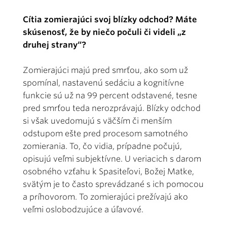
Cítia zomierajúci svoj blízky odchod? Máte
skúsenosť, že by niečo počuli či videli „z
druhej strany“?
Zomierajúci majú pred smrťou, ako som už
spomínal, nastavenú sedáciu a kognitívne
funkcie sú už na 99 percent odstavené, tesne
pred smrťou teda nerozprávajú. Blízky odchod
si však uvedomujú s väčším či menším
odstupom ešte pred procesom samotného
zomierania. To, čo vidia, prípadne počujú,
opisujú veľmi subjektívne. U veriacich s darom
osobného vzťahu k Spasiteľovi, Božej Matke,
svätým je to často sprevádzané s ich pomocou
a príhovorom. To zomierajúci prežívajú ako
veľmi oslobodzujúce a úľavové.