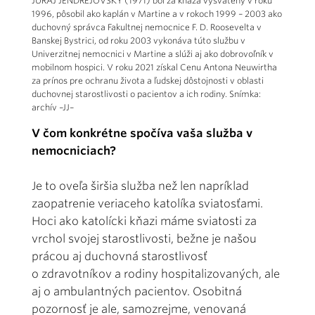
JURAJ JENDREJOVSKÝ (1971) bol za kňaza vysvätený v roku
1996, pôsobil ako kaplán v Martine a v rokoch 1999 – 2003 ako
duchovný správca Fakultnej nemocnice F. D. Roosevelta v
Banskej Bystrici, od roku 2003 vykonáva túto službu v
Univerzitnej nemocnici v Martine a slúži aj ako dobrovoľník v
mobilnom hospici. V roku 2021 získal Cenu Antona Neuwirtha
za prínos pre ochranu života a ľudskej dôstojnosti v oblasti
duchovnej starostlivosti o pacientov a ich rodiny. Snímka:
archív –JJ–
V čom konkrétne spočíva vaša služba v
nemocniciach?
Je to oveľa širšia služba než len napríklad
zaopatrenie veriaceho katolíka sviatosťami.
Hoci ako katolícki kňazi máme sviatosti za
vrchol svojej starostlivosti, bežne je našou
prácou aj duchovná starostlivosť
o zdravotníkov a rodiny hospitalizovaných, ale
aj o ambulantných pacientov. Osobitná
pozornosť je ale, samozrejme, venovaná