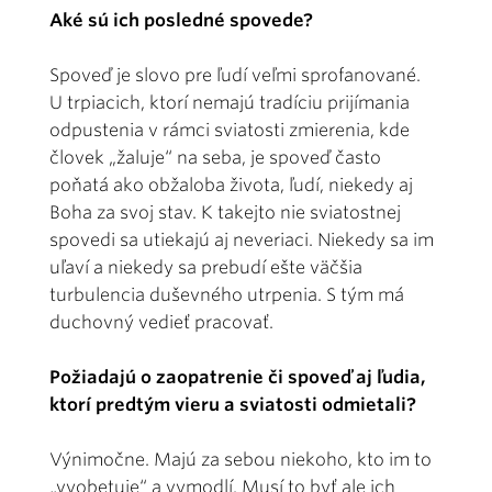
Aké sú ich posledné spovede?
Spoveď je slovo pre ľudí veľmi sprofanované.
U trpiacich, ktorí nemajú tradíciu prijímania
odpustenia v rámci sviatosti zmierenia, kde
človek „žaluje“ na seba, je spoveď často
poňatá ako obžaloba života, ľudí, niekedy aj
Boha za svoj stav. K takejto nie sviatostnej
spovedi sa utiekajú aj neveriaci. Niekedy sa im
uľaví a niekedy sa prebudí ešte väčšia
turbulencia duševného utrpenia. S tým má
duchovný vedieť pracovať.
Požiadajú o zaopatrenie či spoveď aj ľudia,
ktorí predtým vieru a sviatosti odmietali?
Výnimočne. Majú za sebou niekoho, kto im to
„vyobetuje“ a vymodlí. Musí to byť ale ich