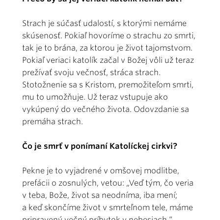
Strach je súčasť udalostí, s ktorými nemáme
skúsenosť. Pokiaľ hovoríme o strachu zo smrti,
tak je to brána, za ktorou je život tajomstvom.
Pokiaľ veriaci katolík začal v Božej vôli už teraz
prežívať svoju večnosť, stráca strach.
Stotožnenie sa s Kristom, premožiteľom smrti,
mu to umožňuje. Už teraz vstupuje ako
vykúpený do večného života. Odovzdanie sa
premáha strach.
Čo je smrť v ponímaní Katolíckej cirkvi?
Pekne je to vyjadrené v omšovej modlitbe,
prefácii o zosnulých, vetou: „Veď tým, čo veria
v teba, Bože, život sa neodníma, iba mení;
a keď skončíme život v smrteľnom tele, máme
pripravený večný príbytok v nebesiach.“