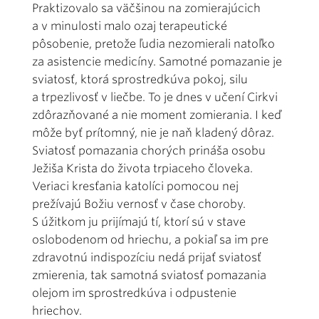
Praktizovalo sa väčšinou na zomierajúcich
a v minulosti malo ozaj terapeutické
pôsobenie, pretože ľudia nezomierali natoľko
za asistencie medicíny. Samotné pomazanie je
sviatosť, ktorá sprostredkúva pokoj, silu
a trpezlivosť v liečbe. To je dnes v učení Cirkvi
zdôrazňované a nie moment zomierania. I keď
môže byť prítomný, nie je naň kladený dôraz.
Sviatosť pomazania chorých prináša osobu
Ježiša Krista do života trpiaceho človeka.
Veriaci kresťania katolíci pomocou nej
prežívajú Božiu vernosť v čase choroby.
S úžitkom ju prijímajú tí, ktorí sú v stave
oslobodenom od hriechu, a pokiaľ sa im pre
zdravotnú indispozíciu nedá prijať sviatosť
zmierenia, tak samotná sviatosť pomazania
olejom im sprostredkúva i odpustenie
hriechov.