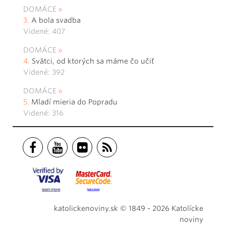
DOMÁCE
A bola svadba
Videné: 407
DOMÁCE
Svätci, od ktorých sa máme čo učiť
Videné: 392
DOMÁCE
Mladí mieria do Popradu
Videné: 316
katolickenoviny.sk © 1849 - 2026 Katolícke
noviny