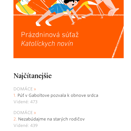
Najčítanejšie
DOMÁCE
Púť v Gaboltove pozvala k obnove srdca
Videné: 473
DOMÁCE
Nezabúdajme na starých rodičov
Videné: 439