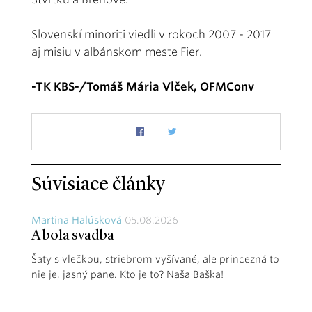
Slovenskí minoriti viedli v rokoch 2007 - 2017
aj misiu v albánskom meste Fier.
-TK KBS-/Tomáš Mária Vlček, OFMConv
Súvisiace články
Martina Halúsková
05.08.2026
A bola svadba
Šaty s vlečkou, striebrom vyšívané, ale princezná to
nie je, jasný pane. Kto je to? Naša Baška!