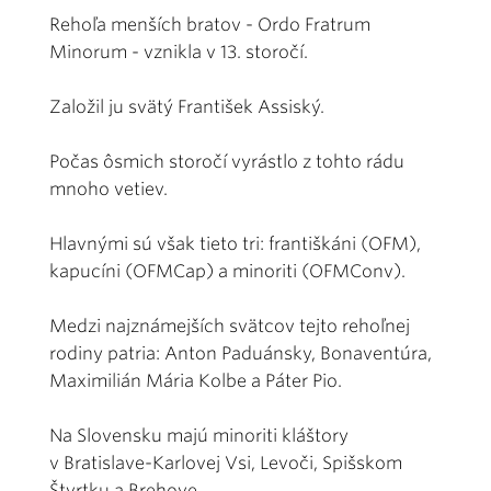
Rehoľa menších bratov - Ordo Fratrum
Minorum - vznikla v 13. storočí.
Založil ju svätý František Assiský.
Počas ôsmich storočí vyrástlo z tohto rádu
mnoho vetiev.
Hlavnými sú však tieto tri: františkáni (OFM),
kapucíni (OFMCap) a minoriti (OFMConv).
Medzi najznámejších svätcov tejto rehoľnej
rodiny patria: Anton Paduánsky, Bonaventúra,
Maximilián Mária Kolbe a Páter Pio.
Na Slovensku majú minoriti kláštory
v Bratislave-Karlovej Vsi, Levoči, Spišskom
Štvrtku a Brehove.