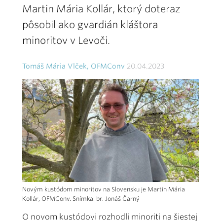
Martin Mária Kollár, ktorý doteraz
pôsobil ako gvardián kláštora
minoritov v Levoči.
Tomáš Mária Vlček, OFMConv
20.04.2023
Novým kustódom minoritov na Slovensku je Martin Mária
Kollár, OFMConv. Snímka: br. Jonáš Čarný
O novom kustódovi rozhodli minoriti na šiestej