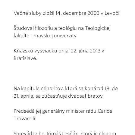
Večné sľuby zložil 14. decembra 2003 v Levoči.
Študoval filozofiu a teológiu na Teologickej
fakulte Trnavskej univerzity.
Kňazskú vysviacku prijal 22. júna 2013 v
Bratislave.
Na kapitule minoritov, ktorá sa koná od 18. do
21. apríla, sa zúčastňuje dvadsať bratov.
Predsedá jej generálny minister rádu Carlos
Trovarelli.
Sprevádza ho Tomáš Lesňák, ktorý je členom