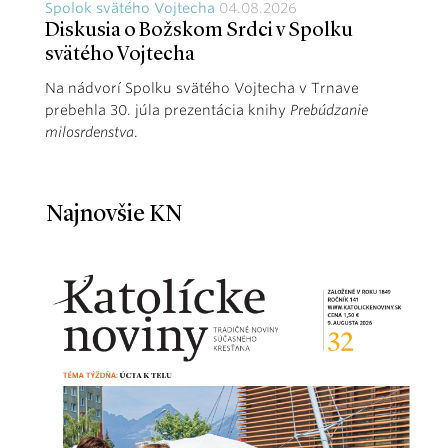
Spolok svätého Vojtecha
04.08.2026
Diskusia o Božskom Srdci v Spolku
svätého Vojtecha
Na nádvorí Spolku svätého Vojtecha v Trnave
prebehla 30. júla prezentácia knihy
Prebúdzanie
milosrdenstva
.
Najnovšie KN