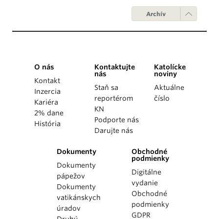
Archív
O nás
Kontaktujte
Katolícke
nás
noviny
Kontakt
Staň sa
Aktuálne
Inzercia
reportérom
číslo
Kariéra
KN
2% dane
Podporte nás
História
Darujte nás
Dokumenty
Obchodné
podmienky
Dokumenty
Digitálne
pápežov
vydanie
Dokumenty
Obchodné
vatikánskych
podmienky
úradov
GDPR