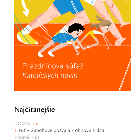
Najčítanejšie
DOMÁCE
Púť v Gaboltove pozvala k obnove srdca
Videné: 481