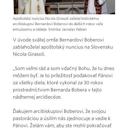
Apoštolský nuncius Nicola Girasoli zaželal košickému
arcibiskupovi Bernardovi Boberovi do ďalších rokov veľa
entuziazmu a nádeje. Snímka: Jaroslav Fabian
V úvode svätej omše Bernardovi Boberovi
zablahoželal apoštolský nuncius na Slovensku
Nicola Girasoli.
„Som veľmi rád a som vďačný Bohu, že tu dnes
môžem byť. Je to príležitosť poďakovať Pánovi
za všetky diela, ktoré vykonal za 30 rokov
prostredníctvom Bernarda Bobera v tejto
nádhernej arcidiecéze.
Ďakujem arcibiskupovi Boberovi, že svojou
pastoráciou a úsilím nás zjednocuje a vedie k
Pánovi. Želám vám, aby ste mohli pokračovať