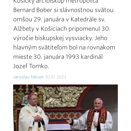
Košický arcibiskup metropolita
Bernard Bober si slávnostnou svätou
omšou 29. januára v Katedrále sv.
Alžbety v Košiciach pripomenul 30.
výročie biskupskej vysviacky. Jeho
hlavným svätiteľom bol na rovnakom
mieste 30. januára 1993 kardinál
Jozef Tomko.
Jaroslav Fabian
30.01.2023