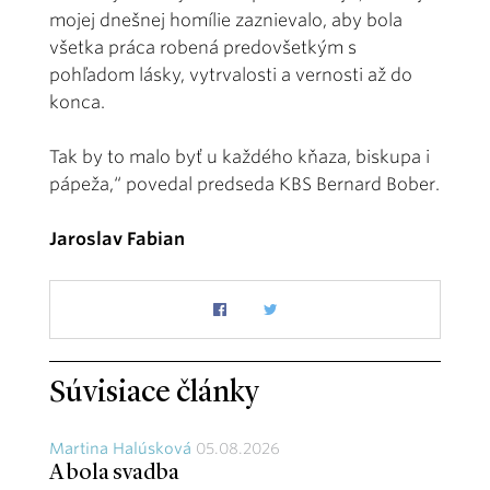
mojej dnešnej homílie zaznievalo, aby bola
všetka práca robená predovšetkým s
pohľadom lásky, vytrvalosti a vernosti až do
konca.
Tak by to malo byť u každého kňaza, biskupa i
pápeža,“ povedal predseda KBS Bernard Bober.
Jaroslav Fabian
Súvisiace články
Martina Halúsková
05.08.2026
A bola svadba