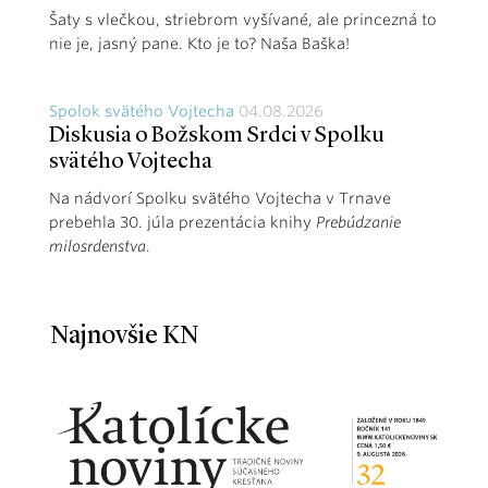
Šaty s vlečkou, striebrom vyšívané, ale princezná to
nie je, jasný pane. Kto je to? Naša Baška!
Spolok svätého Vojtecha
04.08.2026
Diskusia o Božskom Srdci v Spolku
svätého Vojtecha
Na nádvorí Spolku svätého Vojtecha v Trnave
prebehla 30. júla prezentácia knihy
Prebúdzanie
milosrdenstva
.
Najnovšie KN