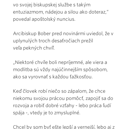
vo svojej biskupskej službe s takým
entuziazmom, nádejou a silou ako doteraz,“
povedal apoštolský nuncius.
Arcibiskup Bober pred novinármi uviedol, že v
uplynulých troch desaťročiach prežil
veľa pekných chvíľ.
„Niektoré chvíle boli nepríjemné, ale viera a
modlitba sú vždy najúčinnejším spôsobom,
ako sa vyrovnať s každou ťažkosťou.
Keď človek robí niečo so zápalom, že chce
niekomu svojou prácou pomôcť, zapojiť sa do
rozvoja a robiť dobré vzťahy - lebo práca ľudí
spája -, vtedy je to zmysluplné.
Chcel by som byť ešte lepší a vernejší, lebo aj z