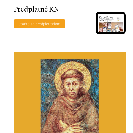
Predplatné KN
Staňte sa predplatiteľom