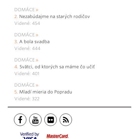
DOMÁCE
Nezabúdajme na starých rodičov
Videné: 454
DOMÁCE
A bola svadba
Videné: 444
DOMÁCE
Svätci, od ktorých sa máme čo učiť
Videné: 401
DOMÁCE
Mladí mieria do Popradu
Videné: 322