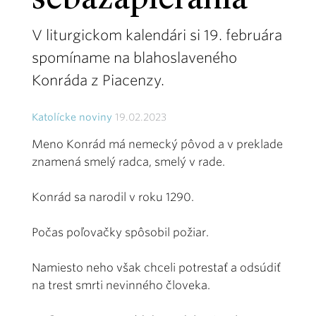
sebazapierania
V liturgickom kalendári si 19. februára
spomíname na blahoslaveného
Konráda z Piacenzy.
Katolícke noviny
19.02.2023
Meno Konrád má nemecký pôvod a v preklade
znamená smelý radca, smelý v rade.
Konrád sa narodil v roku 1290.
Počas poľovačky spôsobil požiar.
Namiesto neho však chceli potrestať a odsúdiť
na trest smrti nevinného človeka.