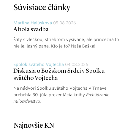
Súvisiace články
Martina Halúsková
05.08.2026
A bola svadba
Šaty s vlečkou, striebrom vyšívané, ale princezná to
nie je, jasný pane. Kto je to? Naša Baška!
Spolok svätého Vojtecha
04.08.2026
Diskusia o Božskom Srdci v Spolku
svätého Vojtecha
Na nádvorí Spolku svätého Vojtecha v Trnave
prebehla 30. júla prezentácia knihy
Prebúdzanie
milosrdenstva
.
Najnovšie KN