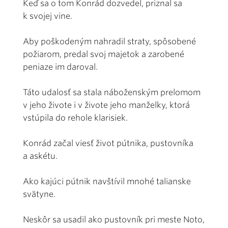
Keď sa o tom Konrád dozvedel, priznal sa
k svojej vine.
Aby poškodeným nahradil straty, spôsobené
požiarom, predal svoj majetok a zarobené
peniaze im daroval.
Táto udalosť sa stala náboženským prelomom
v jeho živote i v živote jeho manželky, ktorá
vstúpila do rehole klarisiek.
Konrád začal viesť život pútnika, pustovníka
a askétu.
Ako kajúci pútnik navštívil mnohé talianske
svätyne.
Neskôr sa usadil ako pustovník pri meste Noto,