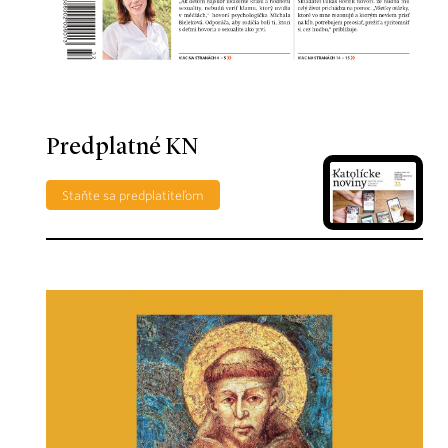
Predplatné KN
Staňte sa predplatiteľom