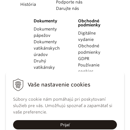
Podporte nás
História
Darujte nás
Dokumenty
Obchodné
podmienky
Dokumenty
Digitálne
pápežov
vydanie
Dokumenty
Obchodné
vatikánskych
podmienky
úradov
GDPR
Druhý
Používanie
vatikánsky
cookies
koncil
Dokumenty
Vaše nastavenie cookies
KBS
Kódex
kánonického
Súbory cookie nám pomáhajú pri poskytovaní
práva
služieb pre vás. Umožňujú spoznať a zapamätať si
Katechizmus
vaše preferencie.
Katolíckej
cirkvi
Prijať