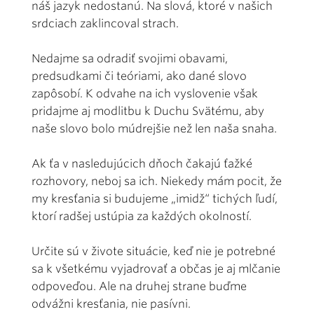
náš jazyk nedostanú. Na slová, ktoré v našich
srdciach zaklincoval strach.
Nedajme sa odradiť svojimi obavami,
predsudkami či teóriami, ako dané slovo
zapôsobí. K odvahe na ich vyslovenie však
pridajme aj modlitbu k Duchu Svätému, aby
naše slovo bolo múdrejšie než len naša snaha.
Ak ťa v nasledujúcich dňoch čakajú ťažké
rozhovory, neboj sa ich. Niekedy mám pocit, že
my kresťania si budujeme „imidž“ tichých ľudí,
ktorí radšej ustúpia za každých okolností.
Určite sú v živote situácie, keď nie je potrebné
sa k všetkému vyjadrovať a občas je aj mlčanie
odpoveďou. Ale na druhej strane buďme
odvážni kresťania, nie pasívni.