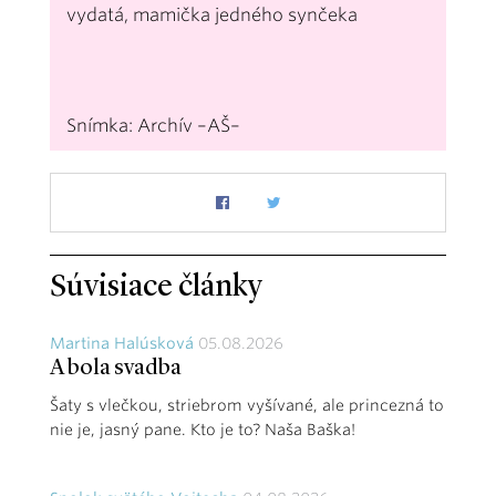
vydatá, mamička jedného synčeka
Snímka: Archív –AŠ–
Súvisiace články
Martina Halúsková
05.08.2026
A bola svadba
Šaty s vlečkou, striebrom vyšívané, ale princezná to
nie je, jasný pane. Kto je to? Naša Baška!