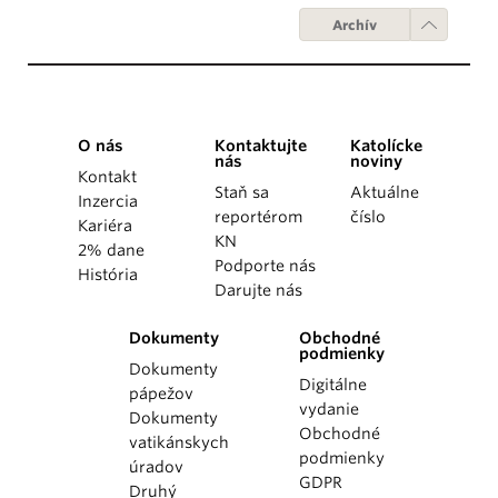
Archív
O nás
Kontaktujte
Katolícke
nás
noviny
Kontakt
Staň sa
Aktuálne
Inzercia
reportérom
číslo
Kariéra
KN
2% dane
Podporte nás
História
Darujte nás
Dokumenty
Obchodné
podmienky
Dokumenty
Digitálne
pápežov
vydanie
Dokumenty
Obchodné
vatikánskych
podmienky
úradov
GDPR
Druhý