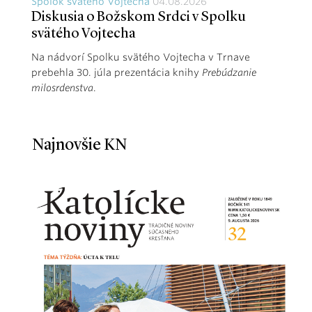
Spolok svätého Vojtecha
04.08.2026
Diskusia o Božskom Srdci v Spolku
svätého Vojtecha
Na nádvorí Spolku svätého Vojtecha v Trnave
prebehla 30. júla prezentácia knihy
Prebúdzanie
milosrdenstva
.
Najnovšie KN