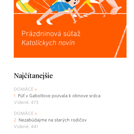
Najčítanejšie
DOMÁCE
Púť v Gaboltove pozvala k obnove srdca
Videné: 473
DOMÁCE
Nezabúdajme na starých rodičov
Videné: 441