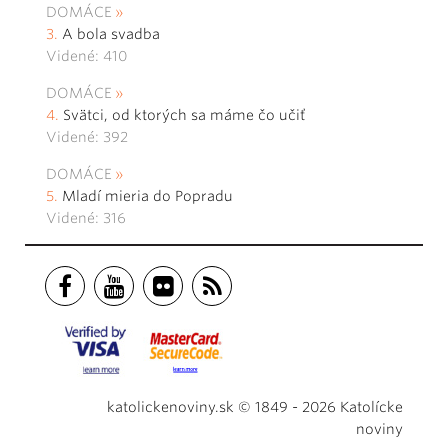
DOMÁCE
A bola svadba
Videné: 410
DOMÁCE
Svätci, od ktorých sa máme čo učiť
Videné: 392
DOMÁCE
Mladí mieria do Popradu
Videné: 316
katolickenoviny.sk © 1849 - 2026 Katolícke
noviny