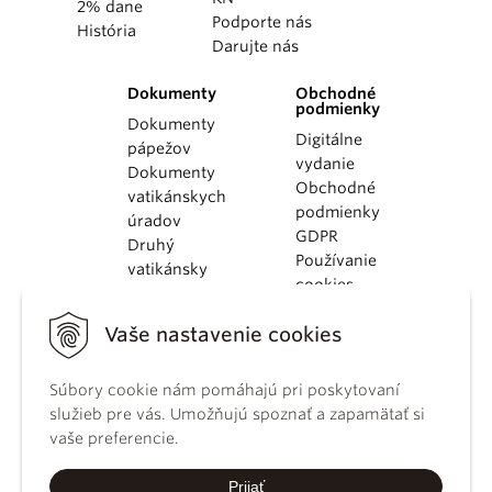
2% dane
Podporte nás
História
Darujte nás
Dokumenty
Obchodné
podmienky
Dokumenty
Digitálne
pápežov
vydanie
Dokumenty
Obchodné
vatikánskych
podmienky
úradov
GDPR
Druhý
Používanie
vatikánsky
cookies
koncil
Dokumenty
Vaše nastavenie cookies
KBS
Kódex
Súbory cookie nám pomáhajú pri poskytovaní
kánonického
služieb pre vás. Umožňujú spoznať a zapamätať si
práva
vaše preferencie.
Katechizmus
Katolíckej
Prijať
cirkvi