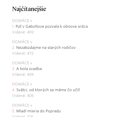
Najčítanejšie
DOMÁCE
Púť v Gaboltove pozvala k obnove srdca
Videné: 492
DOMÁCE
Nezabúdajme na starých rodičov
Videné: 472
DOMÁCE
A bola svadba
Videné: 459
DOMÁCE
Svätci, od ktorých sa máme čo učiť
Videné: 405
DOMÁCE
Mladí mieria do Popradu
Videné: 326