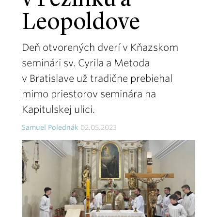
v Pezinku a
Leopoldove
Deň otvorených dverí v Kňazskom
seminári sv. Cyrila a Metoda
v Bratislave už tradične prebiehal
mimo priestorov seminára na
Kapitulskej ulici.
Samuel Polednák
02.05.2023