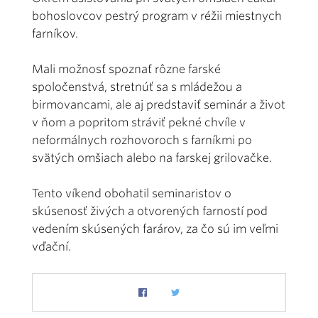
bohoslovcov pestrý program v réžii miestnych
farníkov.
Mali možnosť spoznať rôzne farské
spoločenstvá, stretnúť sa s mládežou a
birmovancami, ale aj predstaviť seminár a život
v ňom a popritom stráviť pekné chvíle v
neformálnych rozhovoroch s farníkmi po
svätých omšiach alebo na farskej grilovačke.
Tento víkend obohatil seminaristov o
skúsenosť živých a otvorených farností pod
vedením skúsených farárov, za čo sú im veľmi
vďační.