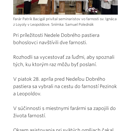
Farár Patrik Bacigál privítal seminaristov vo farnosti sv. Ignáca
z Loyoly v Leopoldove. Snímka: Samuel Polednák
Pri príležitosti Nedele Dobrého pastiera
bohoslovci navštívili dve farnosti.
Rozhodli sa vycestovať za ľuďmi, aby spoznali
tých, ku ktorým raz môžu byť poslaní.
V piatok 28. apríla pred Nedeľou Dobrého
pastiera sa vybrali na cestu do farností Pezinok
a Leopoldov.
V súčinnosti s miestnymi farármi sa zapojili do
života farností.
Okrem asistovania pri svätých omšiach čakal