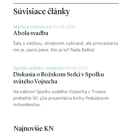
Súvisiace články
Martina Halúsková
05.08.2026
A bola svadba
Šaty s vlečkou, striebrom vyšívané, ale princezná to
nie je, jasný pane. Kto je to? Naša Baška!
Spolok svätého Vojtecha
04.08.2026
Diskusia o Božskom Srdci v Spolku
svätého Vojtecha
Na nádvorí Spolku svätého Vojtecha v Trnave
prebehla 30. júla prezentácia knihy
Prebúdzanie
milosrdenstva
.
Najnovšie KN