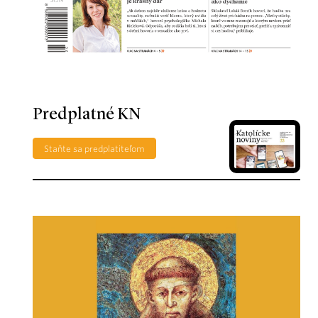
Predplatné KN
Staňte sa predplatiteľom