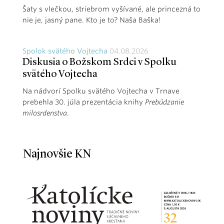
Šaty s vlečkou, striebrom vyšívané, ale princezná to
nie je, jasný pane. Kto je to? Naša Baška!
Spolok svätého Vojtecha
04.08.2026
Diskusia o Božskom Srdci v Spolku
svätého Vojtecha
Na nádvorí Spolku svätého Vojtecha v Trnave
prebehla 30. júla prezentácia knihy
Prebúdzanie
milosrdenstva
.
Najnovšie KN