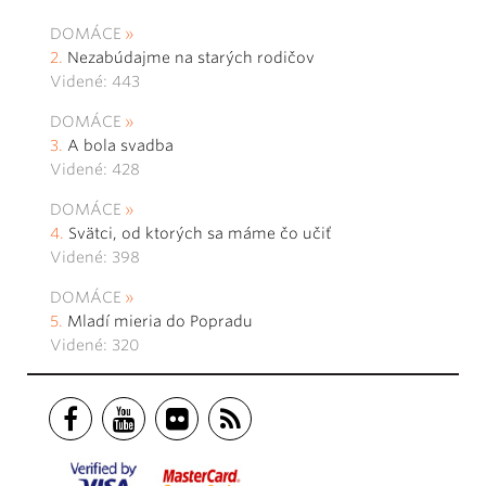
DOMÁCE
Nezabúdajme na starých rodičov
Videné: 443
DOMÁCE
A bola svadba
Videné: 428
DOMÁCE
Svätci, od ktorých sa máme čo učiť
Videné: 398
DOMÁCE
Mladí mieria do Popradu
Videné: 320