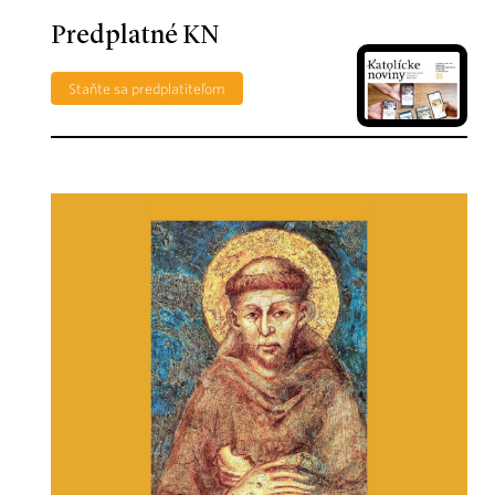
Predplatné KN
Staňte sa predplatiteľom