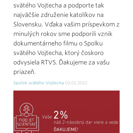
svätého Vojtecha a podporte tak
najväčšie združenie katolíkov na
Slovensku. Vďaka vašim príspevkom z
minulých rokov sme podporili vznik
dokumentárneho filmu o Spolku
svätého Vojtecha, ktorý čoskoro
odvysiela RTVS. Ďakujeme za vašu
priazeň.
Spolok svätého Vojtecha
03.02.2022