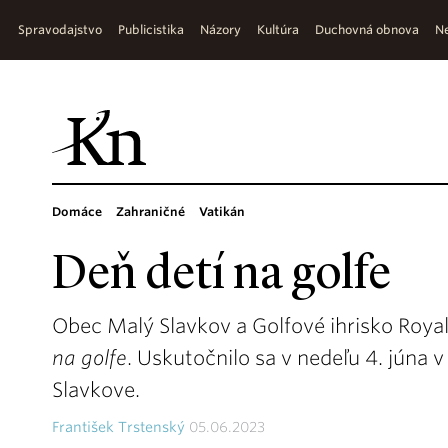
Spravodajstvo
Publicistika
Názory
Kultúra
Duchovná obnova
Ne
Domáce
Zahraničné
Vatikán
Deň detí na golfe
Obec Malý Slavkov a Golfové ihrisko Royal 
na golfe
. Uskutočnilo sa v nedeľu 4. júna 
Slavkove.
František Trstenský
05.06.2023