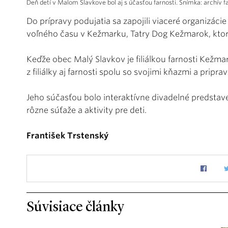
Deň detí v Malom Slavkove bol aj s účasťou farnosti. Snímka: archív f
Do prípravy podujatia sa zapojili viaceré organizáci
voľného času v Kežmarku, Tatry Dog Kežmarok, ktor
Keďže obec Malý Slavkov je filiálkou farnosti Kežmar
z filiálky aj farnosti spolu so svojimi kňazmi a pripr
Jeho súčasťou bolo interaktívne divadelné predstave
rôzne súťaže a aktivity pre deti.
František Trstenský
Súvisiace články