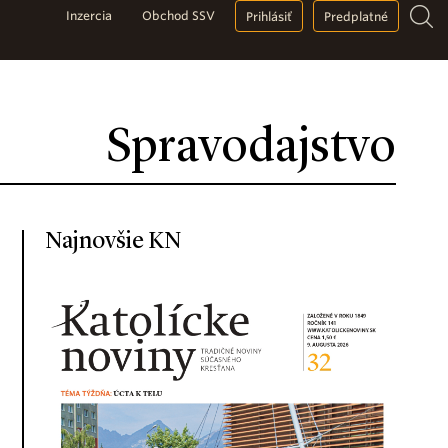
Inzercia
Obchod SSV
Prihlásiť
Predplatné
Spravodajstvo
Najnovšie KN