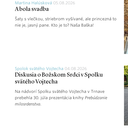
Martina Halúsková
05.08.2026
A bola svadba
Šaty s vlečkou, striebrom vyšívané, ale princezná to
nie je, jasný pane. Kto je to? Naša Baška!
Spolok svätého Vojtecha
04.08.2026
Diskusia o Božskom Srdci v Spolku
svätého Vojtecha
Na nádvorí Spolku svätého Vojtecha v Trnave
prebehla 30. júla prezentácia knihy
Prebúdzanie
milosrdenstva
.