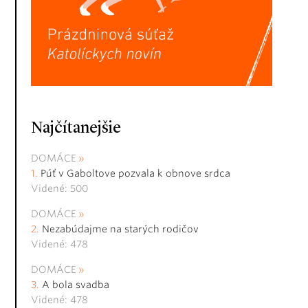
Najčítanejšie
DOMÁCE
Púť v Gaboltove pozvala k obnove srdca
Videné: 500
DOMÁCE
Nezabúdajme na starých rodičov
Videné: 478
DOMÁCE
A bola svadba
Videné: 478