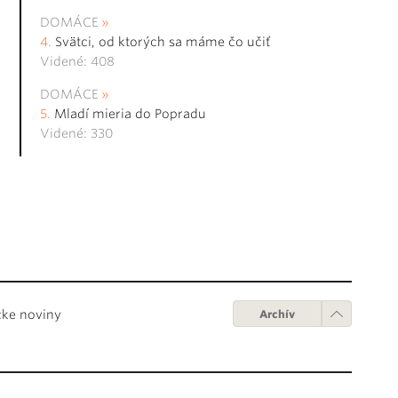
DOMÁCE
Svätci, od ktorých sa máme čo učiť
Videné: 408
DOMÁCE
Mladí mieria do Popradu
Videné: 330
cke noviny
Archív