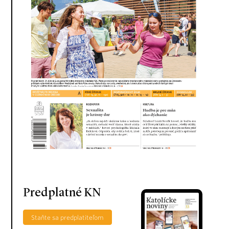
Predplatné KN
Staňte sa predplatiteľom