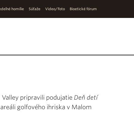
deľné homílie
Súťaže
Video/Foto
Bioetické fórum
Valley pripravili podujatie
Deň detí
v areáli golfového ihriska v Malom