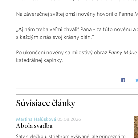
Na záverečnej svätej omši novény hovoril o Panne Má
„Aj nám treba veľmi chváliť Pána - za túto novénu a 
s každým z nás svoj krásny plán.“
Po ukončení novény sa milostivý obraz
Panny Márie
katedrálnej kaplnky.
Súvisiace články
Martina Halúsková
05.08.2026
A bola svadba
Šaty s vlečkou, striebrom vyšívané, ale princezná to