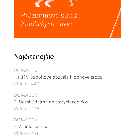
Najčítanejšie
DOMÁCE
Púť v Gaboltove pozvala k obnove srdca
Videné: 480
DOMÁCE
Nezabúdajme na starých rodičov
Videné: 445
DOMÁCE
A bola svadba
Videné: 431