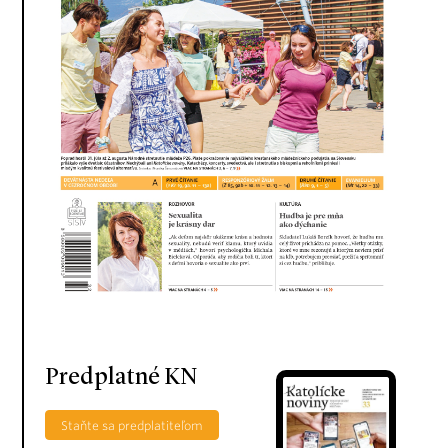
Predplatné KN
Staňte sa predplatiteľom