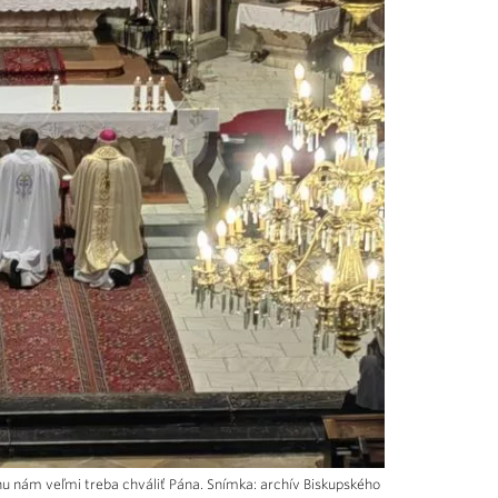
énu nám veľmi treba chváliť Pána. Snímka: archív Biskupského