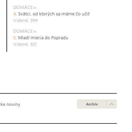
DOMÁCE
Svätci, od ktorých sa máme čo učiť
Videné: 399
DOMÁCE
Mladí mieria do Popradu
Videné: 321
cke noviny
Archív