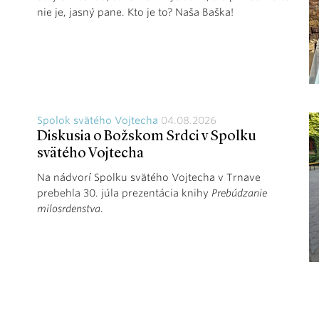
nie je, jasný pane. Kto je to? Naša Baška!
Spolok svätého Vojtecha
04.08.2026
Diskusia o Božskom Srdci v Spolku
svätého Vojtecha
Na nádvorí Spolku svätého Vojtecha v Trnave
prebehla 30. júla prezentácia knihy
Prebúdzanie
milosrdenstva
.