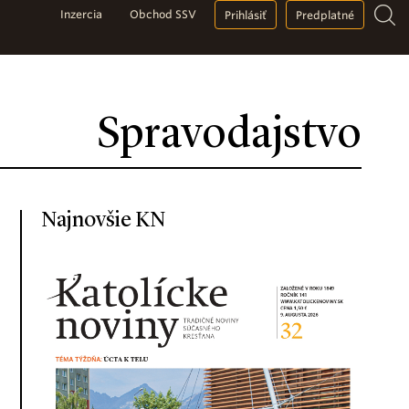
Inzercia
Obchod SSV
Prihlásiť
Predplatné
Spravodajstvo
Najnovšie KN