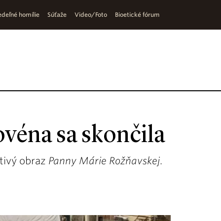
deľné homílie
Súťaže
Video/Foto
Bioetické fórum
véna sa skončila
stivý obraz
Panny Márie Rožňavskej
.