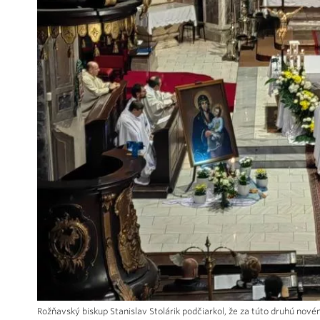
Rožňavský biskup Stanislav Stolárik podčiarkol, že za túto druhú nov