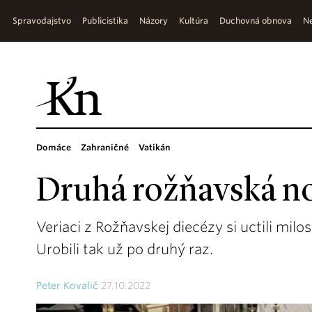
Spravodajstvo
Publicistika
Názory
Kultúra
Duchovná obnova
Ne
Domáce
Zahraničné
Vatikán
Druhá rožňavská no
Veriaci z Rožňavskej diecézy si uctili milo
Urobili tak už po druhý raz.
Peter Kovalič
27.10.2022