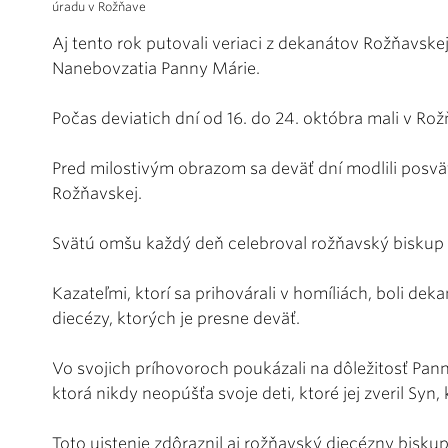
úradu v Rožňave
Aj tento rok putovali veriaci z dekanátov Rožňavske
Nanebovzatia Panny Márie.
Počas deviatich dní od 16. do 24. októbra mali v Ro
Pred milostivým obrazom sa deväť dní modlili posvä
Rožňavskej.
Svätú omšu každý deň celebroval rožňavský biskup S
Kazateľmi, ktorí sa prihovárali v homíliách, boli de
diecézy, ktorých je presne deväť.
Vo svojich príhovoroch poukázali na dôležitosť Pan
ktorá nikdy neopúšťa svoje deti, ktoré jej zveril Syn,
Toto uistenie zdôraznil aj rožňavský diecézny biskup 