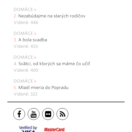
DOMÁCE
Nezabúdajme na starých rodičov
Videné: 446
DOMÁCE
A bola svadba
Videné: 433
DOMÁCE
Svätci, od ktorých sa máme čo učiť
Videné: 400
DOMÁCE
Mladí mieria do Popradu
Videné: 322