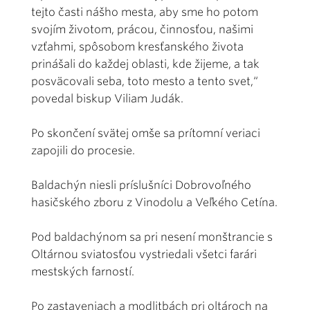
tejto časti nášho mesta, aby sme ho potom
svojím životom, prácou, činnosťou, našimi
vzťahmi, spôsobom kresťanského života
prinášali do každej oblasti, kde žijeme, a tak
posväcovali seba, toto mesto a tento svet,“
povedal biskup Viliam Judák.
Po skončení svätej omše sa prítomní veriaci
zapojili do procesie.
Baldachýn niesli príslušníci Dobrovoľného
hasičského zboru z Vinodolu a Veľkého Cetína.
Pod baldachýnom sa pri nesení monštrancie s
Oltárnou sviatosťou vystriedali všetci farári
mestských farností.
Po zastaveniach a modlitbách pri oltároch na