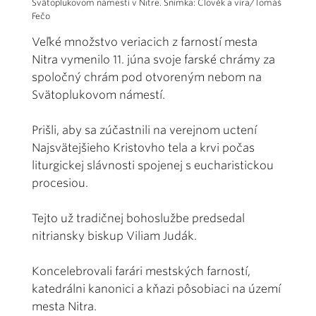
Svätoplukovom námestí v Nitre. Snímka: Člověk a víra/Tomáš
Fečo
Veľké množstvo veriacich z farností mesta
Nitra vymenilo 11. júna svoje farské chrámy za
spoločný chrám pod otvoreným nebom na
Svätoplukovom námestí.
Prišli, aby sa zúčastnili na verejnom uctení
Najsvätejšieho Kristovho tela a krvi počas
liturgickej slávnosti spojenej s eucharistickou
procesiou.
Tejto už tradičnej bohoslužbe predsedal
nitriansky biskup Viliam Judák.
Koncelebrovali farári mestských farností,
katedrálni kanonici a kňazi pôsobiaci na území
mesta Nitra.