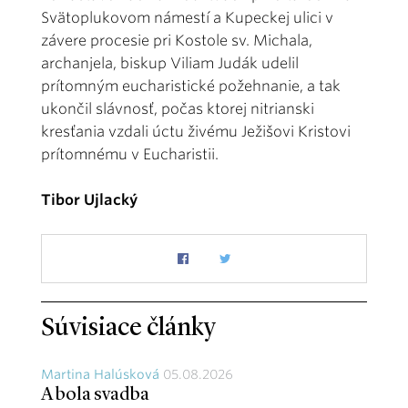
Svätoplukovom námestí a Kupeckej ulici v
závere procesie pri Kostole sv. Michala,
archanjela, biskup Viliam Judák udelil
prítomným eucharistické požehnanie, a tak
ukončil slávnosť, počas ktorej nitrianski
kresťania vzdali úctu živému Ježišovi Kristovi
prítomnému v Eucharistii.
Tibor Ujlacký
Súvisiace články
Martina Halúsková
05.08.2026
A bola svadba