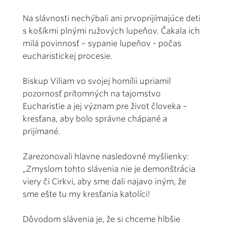
Na slávnosti nechýbali ani prvoprijímajúce deti
s košíkmi plnými ružových lupeňov. Čakala ich
milá povinnosť – sypanie lupeňov - počas
eucharistickej procesie.
Biskup Viliam vo svojej homílii upriamil
pozornosť prítomných na tajomstvo
Eucharistie a jej význam pre život človeka –
kresťana, aby bolo správne chápané a
prijímané.
Zarezonovali hlavne nasledovné myšlienky:
„Zmyslom tohto slávenia nie je demonštrácia
viery či Cirkvi, aby sme dali najavo iným, že
sme ešte tu my kresťania katolíci!
Dôvodom slávenia je, že si chceme hlbšie