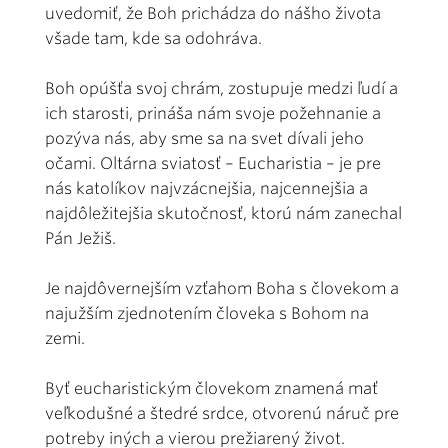
uvedomiť, že Boh prichádza do nášho života
všade tam, kde sa odohráva.
Boh opúšťa svoj chrám, zostupuje medzi ľudí a
ich starosti, prináša nám svoje požehnanie a
pozýva nás, aby sme sa na svet dívali jeho
očami. Oltárna sviatosť – Eucharistia – je pre
nás katolíkov najvzácnejšia, najcennejšia a
najdôležitejšia skutočnosť, ktorú nám zanechal
Pán Ježiš.
Je najdôvernejším vzťahom Boha s človekom a
najužším zjednotením človeka s Bohom na
zemi.
Byť eucharistickým človekom znamená mať
veľkodušné a štedré srdce, otvorenú náruč pre
potreby iných a vierou prežiarený život.