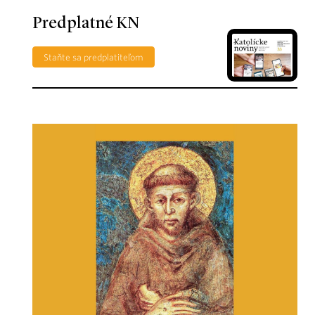
Predplatné KN
Staňte sa predplatiteľom