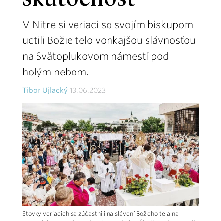
skutočnosť
V Nitre si veriaci so svojím biskupom
uctili Božie telo vonkajšou slávnosťou
na Svätoplukovom námestí pod
holým nebom.
Tibor Ujlacký
13.06.2023
Stovky veriacich sa zúčastnili na slávení Božieho tela na