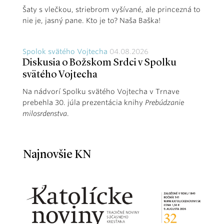
Šaty s vlečkou, striebrom vyšívané, ale princezná to
nie je, jasný pane. Kto je to? Naša Baška!
Spolok svätého Vojtecha
04.08.2026
Diskusia o Božskom Srdci v Spolku
svätého Vojtecha
Na nádvorí Spolku svätého Vojtecha v Trnave
prebehla 30. júla prezentácia knihy
Prebúdzanie
milosrdenstva
.
Najnovšie KN